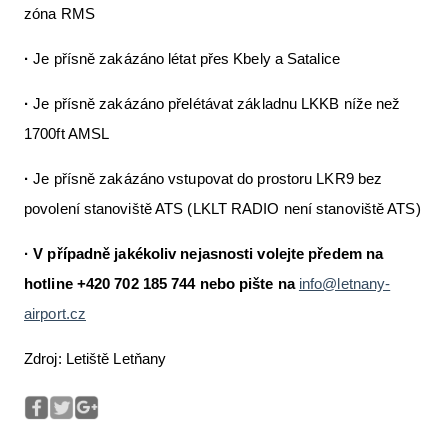
zóna RMS
·
Je přísně zakázáno létat přes Kbely a Satalice
·
Je přísně zakázáno přelétávat základnu LKKB níže než
1700ft AMSL
·
Je přísně zakázáno vstupovat do prostoru LKR9 bez
povolení stanoviště ATS (LKLT RADIO není stanoviště ATS)
·
V případně jakékoliv nejasnosti volejte předem na
hotline
+420 702 185 744 nebo pište na
info@letnany-
airport.cz
Zdroj: Letiště Letňany