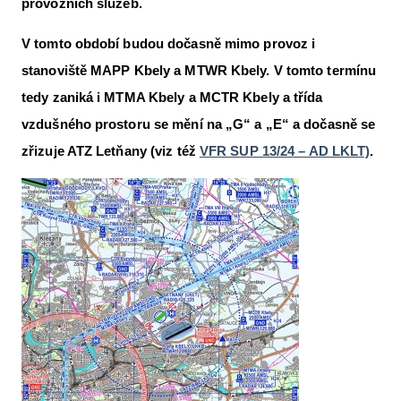
provozních služeb.
Letecká videa
V tomto období budou dočasně mimo provoz i
Aktuální FR + archiv
stanoviště MAPP Kbely a MTWR Kbely. V tomto termínu
Letecká muzea
tedy zaniká i MTMA Kbely a MCTR Kbely a třída
vzdušného prostoru se mění na „G“ a „E“ a dočasně se
VFR Communication app
zřizuje ATZ Letňany (viz též
VFR SUP 13/24 – AD LKLT)
.
The SAFE Guide app
Nabídky práce v letectví
Inzerujte s námi
E-SHOP