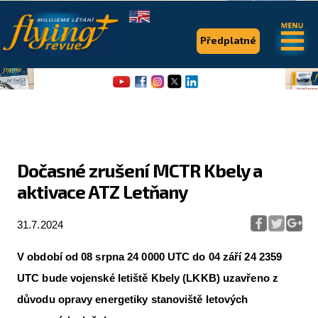
.
.
Předplatné
Dočasné zrušení MCTR Kbely a
aktivace ATZ Letňany
Flying Revue
Články
31.7.2024
Expedice
V období od 08 srpna 24 0000 UTC do 04 září 24 2359
Pro piloty
UTC bude vojenské letiště Kbely (LKKB) uzavřeno z
důvodu opravy energetiky stanoviště letových
Série & speciály