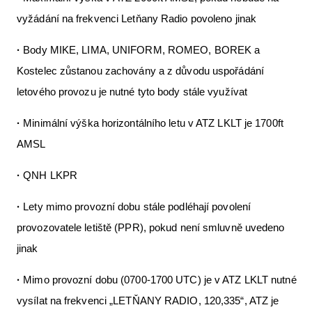
vyžádání na frekvenci Letňany Radio povoleno jinak
·
Body MIKE, LIMA, UNIFORM, ROMEO, BOREK a
Kostelec zůstanou zachovány a z důvodu uspořádání
letového provozu je nutné tyto body stále využívat
·
Minimální výška horizontálního letu v ATZ LKLT je 1700ft
AMSL
·
QNH LKPR
·
Lety mimo provozní dobu stále podléhají povolení
provozovatele letiště (PPR), pokud není smluvně uvedeno
jinak
·
Mimo provozní dobu (0700-1700 UTC) je v ATZ LKLT nutné
vysílat na frekvenci „LETŇANY RADIO, 120,335“, ATZ je