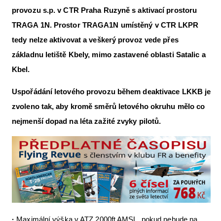
provozu s.p. v CTR Praha Ruzyně s aktivací prostoru
TRAGA 1N. Prostor TRAGA1N umístěný v CTR LKPR
tedy nelze aktivovat a veškerý provoz vede přes
základnu letiště Kbely, mimo zastavené oblasti Satalic a
Kbel.
Uspořádání letového provozu během deaktivace LKKB je
zvoleno tak, aby kromě směrů letového okruhu mělo co
nejmenší dopad na léta zažité zvyky pilotů.
·
Maximální výška v ATZ 2000ft AMSL, pokud nebude na