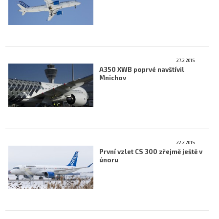
Letecká videa
Aktuální FR + archiv
Letecká muzea
27.2.2015
VFR Communication app
A350 XWB poprvé navštívil
Mnichov
The SAFE Guide app
Nabídky práce v letectví
Inzerujte s námi
22.2.2015
E-SHOP
První vzlet CS 300 zřejmě ještě v
únoru