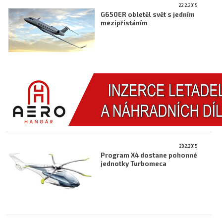
22.2.2015
G650ER obletěl svět s jedním
mezipřistáním
20.2.2015
Program X4 dostane pohonné
jednotky Turbomeca