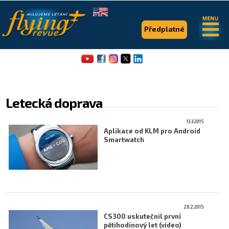
.
.
Předplatné
Letecká doprava
13.3.2015
Aplikace od KLM pro Android
Flying Revue
Smartwatch
Články
Expedice
Pro piloty
28.2.2015
CS300 uskutečnil první
Série & speciály
pětihodinový let (video)