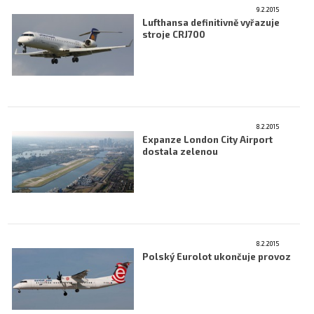
9.2.2015
Lufthansa definitivně vyřazuje
stroje CRJ700
8.2.2015
Expanze London City Airport
dostala zelenou
8.2.2015
Polský Eurolot ukončuje provoz