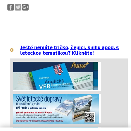
Ještě nemáte tričko, čepici, knihu apod. s
leteckou tematikou? Klikněte!