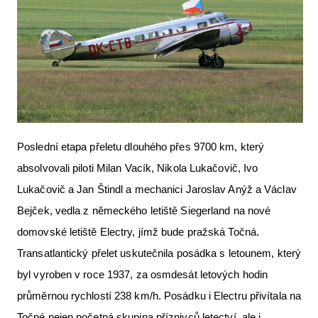
Poslední etapa přeletu dlouhého přes 9700 km, který
absolvovali piloti Milan Vacík, Nikola Lukačovič, Ivo
Lukačovič a Jan Štindl a mechanici Jaroslav Anýž a Václav
Bejček, vedla z německého letiště Siegerland na nové
domovské letiště Electry, jímž bude pražská Točná.
Transatlantický přelet uskutečnila posádka s letounem, který
byl vyroben v roce 1937, za osmdesát letových hodin
průměrnou rychlostí 238 km/h. Posádku i Electru přivítala na
Točné nejen početná skupina příznivců letectví, ale i