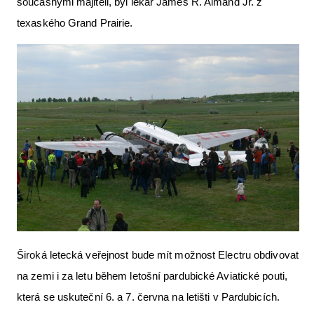
současnými majiteli, byl lékař James R. Almand Jr. z
texaského Grand Prairie.
Široká letecká veřejnost bude mít možnost Electru obdivovat
na zemi i za letu během letošní pardubické Aviatické pouti,
která se uskuteční 6. a 7. června na letišti v Pardubicích.