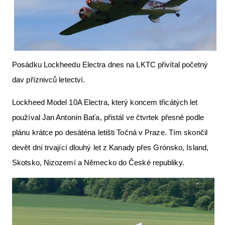
Letecká videa
Aktuální FR + archiv
Letecká muzea
Posádku Lockheedu Electra dnes na LKTC přivítal početný
VFR Communication app
dav příznivců letectví.
The SAFE Guide app
Lockheed Model 10A Electra, který koncem třicátých let
Nabídky práce v letectví
používal Jan Antonín Baťa, přistál ve čtvrtek přesně podle
Inzerujte s námi
plánu krátce po desáténa letišti Točná v Praze. Tím skončil
devět dní trvající dlouhý let z Kanady přes Grónsko, Island,
E-SHOP
Skotsko, Nizozemí a Německo do České republiky.