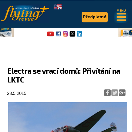
.
.
Předplatné
Electra se vrací domů: Přivítání na
LKTC
Flying Revue
Články
28.5.2015
Expedice
Pro piloty
Série & speciály