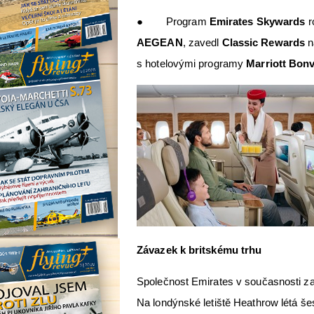
● Program
Emirates Skywards
r
AEGEAN
, zavedl
Classic Rewards
n
s hotelovými programy
Marriott Bon
Závazek k britskému trhu
Společnost Emirates v současnosti zaj
Na londýnské letiště Heathrow létá šes