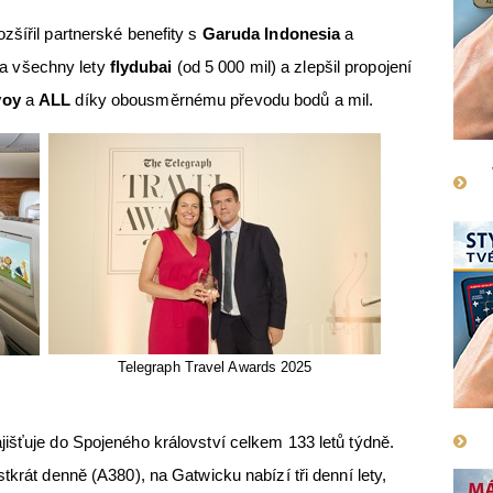
ozšířil partnerské benefity s
Garuda Indonesia
a
a všechny lety
flydubai
(od 5 000 mil) a zlepšil propojení
voy
a
ALL
díky obousměrnému převodu bodů a mil.
Telegraph Travel Awards 2025
išťuje do Spojeného království celkem 133 letů týdně.
tkrát denně (A380), na Gatwicku nabízí tři denní lety,