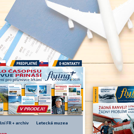
Předplatné
E-kontakty
lní FR + archiv
Letecká muzea