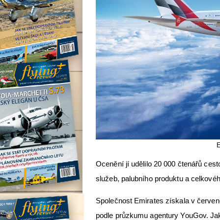
E
Ocenění jí udělilo 20 000 čtenářů ces
služeb, palubního produktu a celkové
Společnost Emirates získala v červenc
podle průzkumu agentury YouGov. Jako