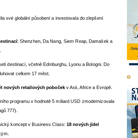
ila své globální působení a investovala do zlepšení
estinací
: Shenzhen, Da Nang, Siem Reap, Damašek a
.
eti destinací, včetně Edinburghu, Lyonu a Bologni. Do
1
sluhovat celkem 17 měst.
t nových retailových poboček
v Asii, Africe a Evropě.
ho programu v hodnotě 5 miliard USD zmodernizovala
ngů 777).
cký koncept v Business Class:
18 nových jídel
kým.