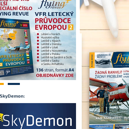
2
SkyDemon: