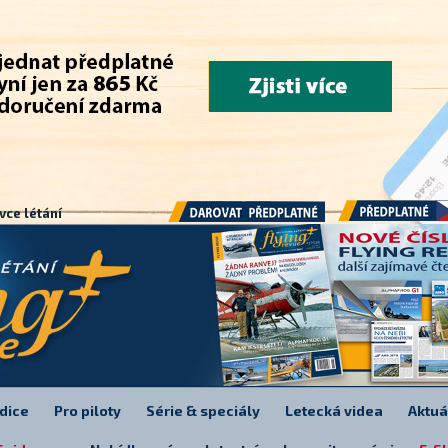
.
vce létání
Předplatné
Darovat předplatné
dice
Pro piloty
Série & speciály
Letecká videa
Aktuá