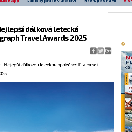
Guide app
Nabídky práce v letectví
Inzerujte s námi
E-S
Nejlepší dálková letecká
Má
egraph Travel Awards 2025
 „Nejlepší dálkovou leteckou společností“ v rámci
025.