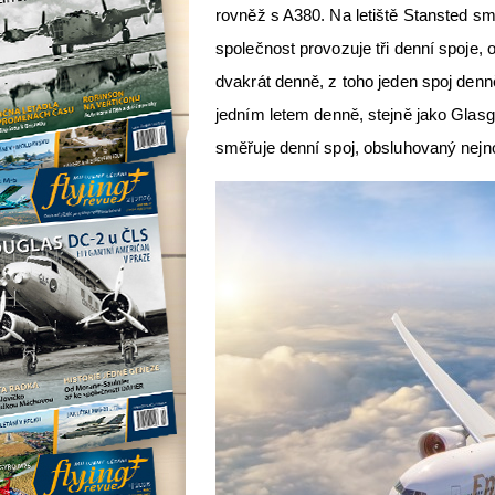
rovněž s A380. Na letiště Stansted s
společnost provozuje tři denní spoje,
dvakrát denně, z toho jeden spoj den
jedním letem denně, stejně jako Gla
směřuje denní spoj, obsluhovaný nejn