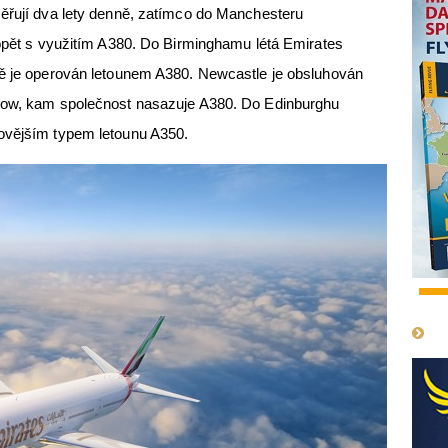
měřují dva lety denně, zatímco do Manchesteru
 opět s využitím A380. Do Birminghamu létá Emirates
ně je operován letounem A380. Newcastle je obsluhován
sgow, kam společnost nasazuje A380. Do Edinburghu
ovějším typem letounu A350.
1