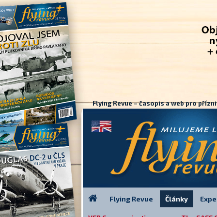
Flying Revue – časopis a web pro přízni
Flying Revue
Články
Expe