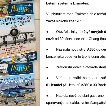
Letem světem s Emirates:
V uplynulém roce Emirates dále rozšíř
zákaznického zážitku:
● Otevřela linky do
čtyř nových d
nově od 30. července také Chang-čou
● Nasadila nový stroj
A350
do des
konce roku bude tento typ letounu ob
● Zrekonstruovala a otevřela
devě
● V rámci rozsáhlého modernizační
61 letadel
(31 letounů A380 a 30 Boei
● Nabídla nový palubní gastronomi
spárovaných s exkluzivním šampaňs