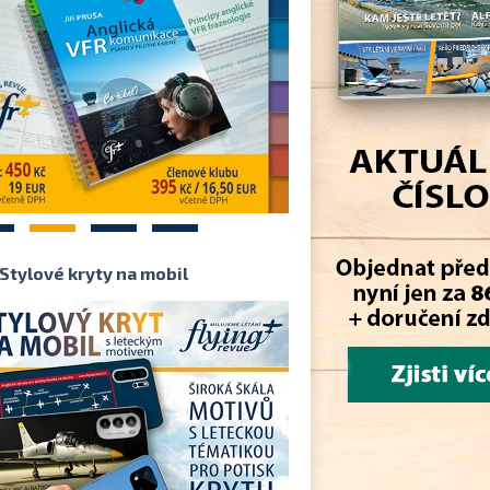
2
3
4
Stylové kryty na mobil