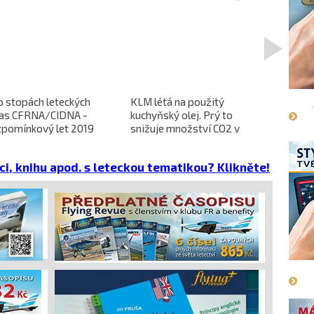
>
o stopách leteckých
KLM létá na použitý
L-610 no
ras CFRNA/CIDNA -
kuchyňský olej. Prý to
předběžn
zpomínkový let 2019
snižuje množství CO2 v
dokončen
emisích
dopravců 
projekt 
ci, knihu apod. s leteckou tematikou? Klikněte!
cena