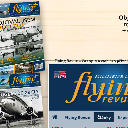
Flying Revue – časopis a web pro přízni
Flying Revue
Články
Expe