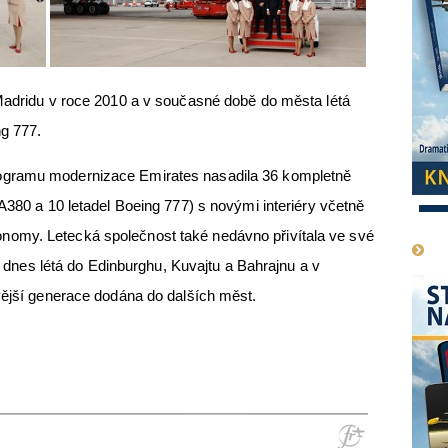
 Madridu v roce 2010 a v současné době do města létá
ng 777.
ogramu modernizace Emirates nasadila 36 kompletně
A380 a 10 letadel Boeing 777) s novými interiéry včetně
1
omy. Letecká společnost také nedávno přivítala ve své
rý dnes létá do Edinburghu, Kuvajtu a Bahrajnu a v
vější generace dodána do dalších měst.