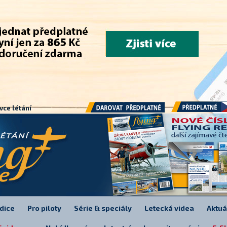
.
vce létání
Předplatné
Darovat předplatné
dice
Pro piloty
Série & speciály
Letecká videa
Aktuá