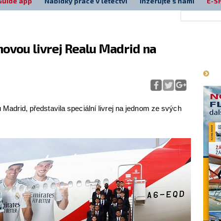
Guide app
Nabídky práce v letectví
Inzerujte s námi
E-S
novou livrej Realu Madrid na
Má
u Madrid, představila speciální livrej na jednom ze svých