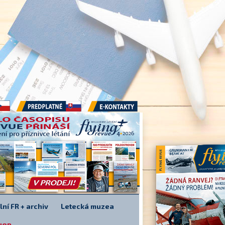
Předplatné
E-kontakty
lní FR + archiv
Letecká muzea