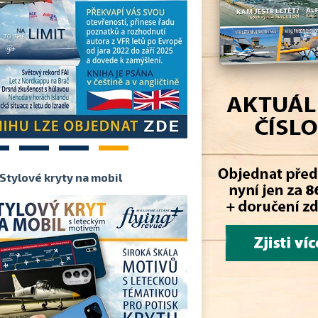
2
3
4
Stylové kryty na mobil