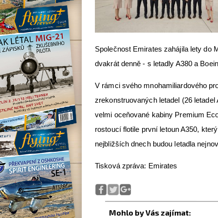
Společnost Emirates zahájila lety do
dvakrát denně - s letadly A380 a Boei
V rámci svého mnohamiliardového pr
zrekonstruovaných letadel (26 letadel 
velmi oceňované kabiny Premium Econ
rostoucí flotile první letoun A350, kte
nejbližších dnech budou letadla nejno
Tisková zpráva: Emirates