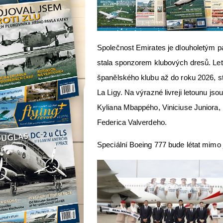
Společnost Emirates je dlouholetým p
stala sponzorem klubových dresů. Le
španělského klubu až do roku 2026, st
La Ligy. Na výrazné livreji letounu js
Kyliana Mbappého, Viniciuse Juniora
Federica Valverdeho.
Speciální Boeing 777 bude létat mimo j