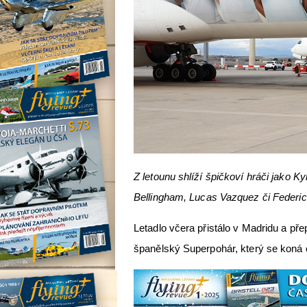
Z letounu shlíží špičkoví hráči jako K
Bellingham, Lucas Vazquez či Federic
Letadlo včera přistálo v Madridu a př
španělský Superpohár, který se koná o