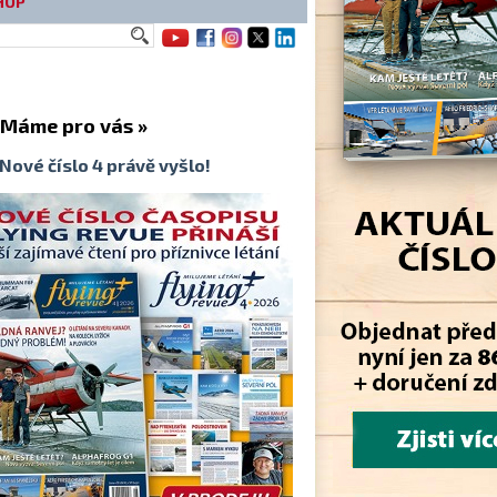
HOP
me pro vás »
Nové číslo 4 právě vyšlo!