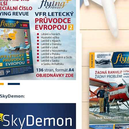
2
SkyDemon: