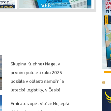
Skupina Kuehne+Nagel v
prvním pololetí roku 2025
1
posílila v oblasti námořní a
letecké logistiky, v České
republice rozšířila své působení
Emirates opět vítězí: Nejlepší
na Moravě