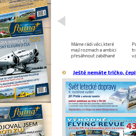
<
Projekt nadzvukového
Máme rádi věci, které
P
letounu X-59 QueSST
mají rozmach a ambici
t
o
směřuje k prvnímu letu
přesáhnout zaběhané
v
hranice
Ještě nemáte tričko, čepi