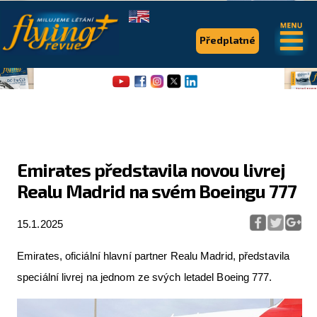
.
.
Předplatné
Emirates představila novou livrej
Realu Madrid na svém Boeingu 777
Flying Revue
Články
15.1.2025
Expedice
Emirates, oficiální hlavní partner Realu Madrid, představila
Pro piloty
speciální livrej na jednom ze svých letadel Boeing 777.
Série & speciály