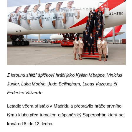
Letecká videa
Aktuální FR + archiv
Letecká muzea
VFR Communication app
The SAFE Guide app
Nabídky práce v letectví
Z letounu shlíží špičkoví hráči jako Kylian Mbappe, Vinicius
Inzerujte s námi
Junior, Luka Modric, Jude Bellingham, Lucas Vazquez či
E-SHOP
Federico Valverde
Letadlo včera přistálo v Madridu a přepravilo hráče prvního
týmu klubu před turnajem o španělský Superpohár, který se
koná od 8. do 12. ledna.