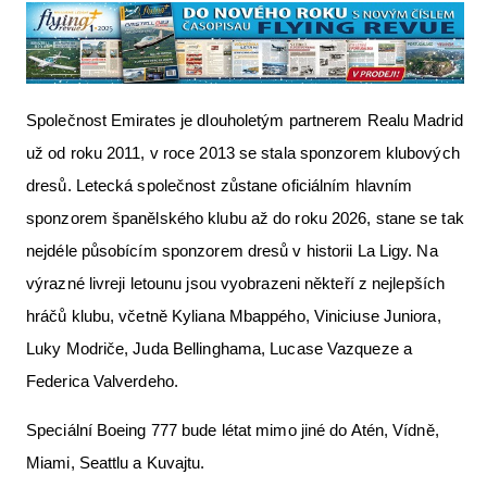
Společnost Emirates je dlouholetým partnerem Realu Madrid
už od roku 2011, v roce 2013 se stala sponzorem klubových
dresů. Letecká společnost zůstane oficiálním hlavním
sponzorem španělského klubu až do roku 2026, stane se tak
nejdéle působícím sponzorem dresů v historii La Ligy. Na
výrazné livreji letounu jsou vyobrazeni někteří z nejlepších
hráčů klubu, včetně Kyliana Mbappého, Viniciuse Juniora,
Luky Modriče, Juda Bellinghama, Lucase Vazqueze a
Federica Valverdeho.
Speciální Boeing 777 bude létat mimo jiné do Atén, Vídně,
Miami, Seattlu a Kuvajtu.