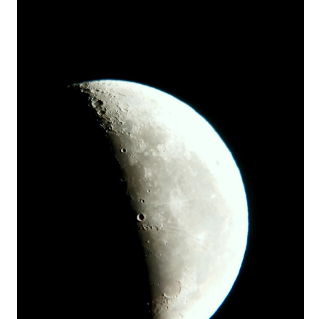
Letecká videa
Aktuální FR + archiv
Letecká muzea
VFR Communication app
The SAFE Guide app
Nabídky práce v letectví
Inzerujte s námi
E-SHOP