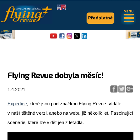
.
.
Předplatné
Flying Revue dobyla měsíc!
Flying Revue
1.4.2021
Články
Expedice
, které jsou pod značkou Flying Revue, vídáte
Expedice
v naší tištěné verzi, anebo na webu již několik let. Fascinující
Pro piloty
scenérie, které lze vidět jen z letadla.
Série & speciály