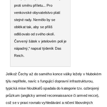
proti směru příletu... Pro
venkovské obyvatelstvo platí
stejné rady. Nemělo by se
oblékat tak, aby se příliš
odlišovalo od svého okolí.
Červený šátek v jetelovém poli je
nápadný,“ napsal týdeník Das
Reich.
Jelikož Čechy až do samého konce války ležely v hlubokém
týlu nepřítele, navíc s fungující dopravní infrastrukturou,
typická mise hloubkařů spadala do kategorie tzv. ozbrojený
průzkum (anglicky armed reconnaissance či armed recce),
což se v praxi rovnalo vyhledávání a ničení libovolných