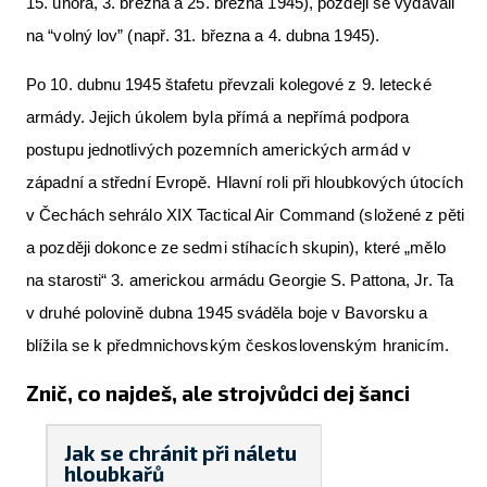
15. února, 3. března a 25. března 1945), později se vydávali
na “volný lov” (např. 31. března a 4. dubna 1945).
Po 10. dubnu 1945 štafetu převzali kolegové z 9. letecké
armády. Jejich úkolem byla přímá a nepřímá podpora
postupu jednotlivých pozemních amerických armád v
západní a střední Evropě. Hlavní roli při hloubkových útocích
v Čechách sehrálo XIX Tactical Air Command (složené z pěti
a později dokonce ze sedmi stíhacích skupin), které „mělo
na starosti“ 3. americkou armádu Georgie S. Pattona, Jr. Ta
v druhé polovině dubna 1945 sváděla boje v Bavorsku a
blížila se k předmnichovským československým hranicím.
Znič, co najdeš, ale strojvůdci dej šanci
Jak se chránit při náletu
hloubkařů