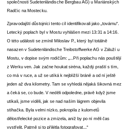
společnosti Sudetenländische Bergbau AG) u Mariánských
Radčic na Mostecku.
Zpravodajští důstojníci tento cíl identifikovali jako „továrnu“.
Letecký poplach byl v Mostu vyhlášen mezi 13:31 a 14:16.
O této události se zmínil Miloslav P., který byl totálně
nasazen v Sudetenländische Treibstoffwerke AG v Záluží u
Mostu, v dopise svým rodičům: „...Při poplachu nás pouštějí
z Werku ven. Jak začne houkat siréna, každý praští s tím,
co má v ruce, a už se utíká k nejbližší bráně a od ní ještě
jeden až dva kilometry. Tam se vyhledá nějaká šikovná mez
a čeká se, co bude. V neděli odpoledne, právě když jsme
utíkali, jsme viděli, jak se nad naším lágrem objevila
stíhačka. Byla velmi nízko, pokropila z kulometů
dělostřelecké pozice a zmizela, aniž by po ní měli čas
vystřelit. Patrně si to přilétla fotografovat...“