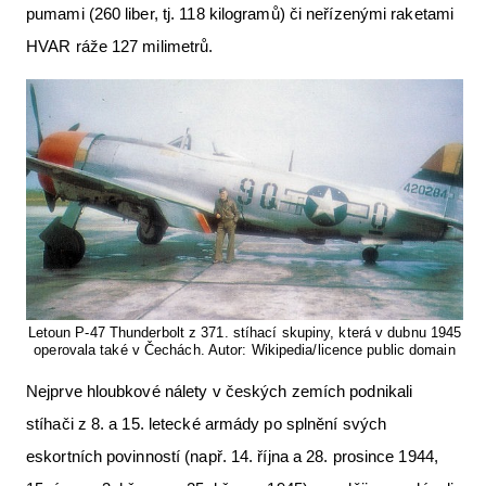
pumami (260 liber, tj. 118 kilogramů) či neřízenými raketami
HVAR ráže 127 milimetrů.
Letoun P-47 Thunderbolt z 371. stíhací skupiny, která v dubnu 1945
operovala také v Čechách. Autor: Wikipedia/licence public domain
Nejprve hloubkové nálety v českých zemích podnikali
stíhači z 8. a 15. letecké armády po splnění svých
eskortních povinností (např. 14. října a 28. prosince 1944,