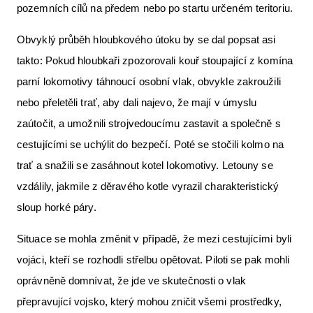
pozemních cílů na předem nebo po startu určeném teritoriu.
Obvyklý průběh hloubkového útoku by se dal popsat asi
takto: Pokud hloubkaři zpozorovali kouř stoupající z komína
parní lokomotivy táhnoucí osobní vlak, obvykle zakroužili
nebo přeletěli trať, aby dali najevo, že mají v úmyslu
zaútočit, a umožnili strojvedoucímu zastavit a společně s
cestujícími se uchýlit do bezpečí. Poté se stočili kolmo na
trať a snažili se zasáhnout kotel lokomotivy. Letouny se
vzdálily, jakmile z děravého kotle vyrazil charakteristický
sloup horké páry.
Situace se mohla změnit v případě, že mezi cestujícími byli
vojáci, kteří se rozhodli střelbu opětovat. Piloti se pak mohli
oprávněně domnívat, že jde ve skutečnosti o vlak
přepravující vojsko, který mohou zničit všemi prostředky,