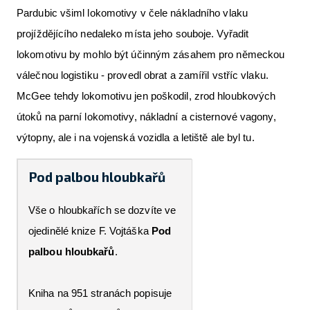
Pardubic všiml lokomotivy v čele nákladního vlaku
projíždějícího nedaleko místa jeho souboje. Vyřadit
lokomotivu by mohlo být účinným zásahem pro německou
válečnou logistiku - provedl obrat a zamířil vstříc vlaku.
McGee tehdy lokomotivu jen poškodil, zrod hloubkových
útoků na parní lokomotivy, nákladní a cisternové vagony,
výtopny, ale i na vojenská vozidla a letiště ale byl tu.
Pod palbou hloubkařů
Vše o hloubkařích se dozvíte ve
ojedinělé knize F. Vojtáška
Pod
palbou hloubkařů
.
Kniha na 951 stranách popisuje