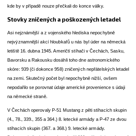
kde by v případě nouze přečkali do konce války.
Stovky zničených a poškozených letadel
Asi nejznámější a z vojenského hlediska nepochybně
nejvýznamnější akcí hloubkařů u nás byl úder na německá
letiště 16. dubna 1945. Američtí stíhači v Čechách, Sasku,
Bavorsku a Rakousku dosáhli toho dne astronomického
skóre: 939 (či dokonce 958) zničených nepřátelských letadel
na zemi. Skutečný počet byl nepochybně nižší, ovšem
nepodařilo se porovnat údaje americké provenience s údaji
na německé straně.
V Čechách operovaly P-51 Mustang z pěti stíhacích skupin
(4., 78., 339., 355 a 364.) 8. letecké armády a P-47 ze dvou
stíhacích skupin (367. a 368.) 9. letecké armády.