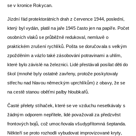
se v kronice Rokycan.
Jízdní řád protektorátních drah z července 1944, poslední,
který byl vydán, platil na jaře 1945 často jen na papíře. Počet
osobních vlaků se průběžně redukoval, nemluvě o
praktickém zrušení rychlíků. Pošta se doručovala s velkým
zpožděním a vázlo také zásobování potravinami a uhlím,
které bylo závislé na železnici. Lidé přestávali posílat děti do
škol (mnohé byly ostatně zavřeny, protože poskytovaly
střechu nad hlavou německým uprchlíkům) z obavy, že se
na cestě stanou oběťmi palby hloubkařů.
Časté přelety stíhaček, které se ve vzduchu nesetkávaly s
žádným odporem nepřítele, lidé považovali za předzvěst
frontových bojů, což umocňovala všudypřítomná šeptanda.
Někteří se proto rozhodli vybudovat improvizované kryty,