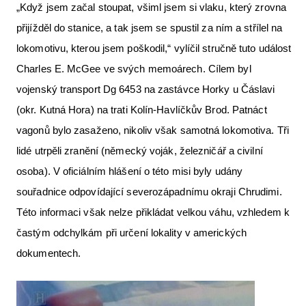
„Když jsem začal stoupat, všiml jsem si vlaku, který zrovna
přijížděl do stanice, a tak jsem se spustil za ním a střílel na
lokomotivu, kterou jsem poškodil,“ vylíčil stručně tuto událost
Charles E. McGee ve svých memoárech. Cílem byl
vojenský transport Dg 6453 na zastávce Horky u Čáslavi
(okr. Kutná Hora) na trati Kolín-Havlíčkův Brod. Patnáct
vagonů bylo zasaženo, nikoliv však samotná lokomotiva. Tři
lidé utrpěli zranění (německý voják, železničář a civilní
osoba). V oficiálním hlášení o této misi byly udány
souřadnice odpovídající severozápadnímu okraji Chrudimi.
Této informaci však nelze přikládat velkou váhu, vzhledem k
častým odchylkám při určení lokality v amerických
dokumentech.