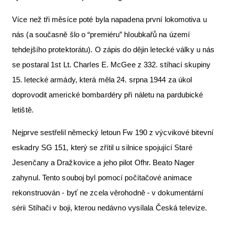
Více než tři měsíce poté byla napadena první lokomotiva u
nás (a současně šlo o “premiéru” hloubkařů na území
tehdejšího protektorátu). O zápis do dějin letecké války u nás
se postaral 1st Lt. Charles E. McGee z 332. stíhací skupiny
15. letecké armády, která měla 24. srpna 1944 za úkol
doprovodit americké bombardéry při náletu na pardubické
letiště.
Nejprve sestřelil německý letoun Fw 190 z výcvikové bitevní
eskadry SG 151, který se zřítil u silnice spojující Staré
Jesenčany a Dražkovice a jeho pilot Ofhr. Beato Nager
zahynul. Tento souboj byl pomocí počítačové animace
rekonstruován - byť ne zcela věrohodně - v dokumentární
sérii Stíhači v boji, kterou nedávno vysílala Česká televize.