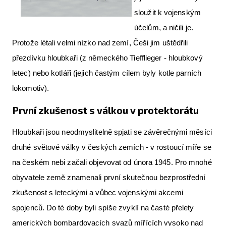
sloužit k vojenským
účelům, a ničili je.
Protože létali velmi nízko nad zemí, Češi jim uštědřili
přezdívku hloubkaři (z německého Tiefflieger - hloubkový
letec) nebo kotláři (jejich častým cílem byly kotle parních
lokomotiv).
První zkušenost s válkou v protektorátu
Hloubkaři jsou neodmyslitelně spjati se závěrečnými měsíci
druhé světové války v českých zemích - v rostoucí míře se
na českém nebi začali objevovat od února 1945. Pro mnohé
obyvatele země znamenali první skutečnou bezprostřední
zkušenost s leteckými a vůbec vojenskými akcemi
spojenců. Do té doby byli spíše zvyklí na časté přelety
amerických bombardovacích svazů mířících vysoko nad