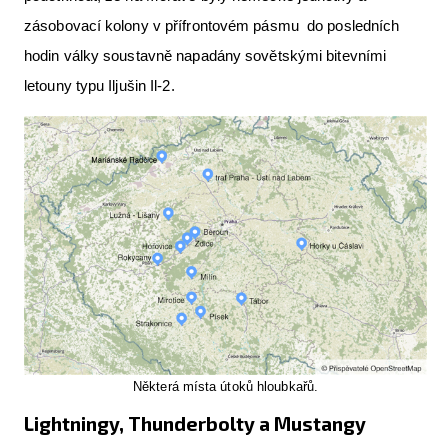
zásobovací kolony v přífrontovém pásmu do posledních
hodin války soustavně napadány sovětskými bitevními
letouny typu Iljušin Il-2.
Některá místa útoků hloubkařů.
Lightningy, Thunderbolty a Mustangy