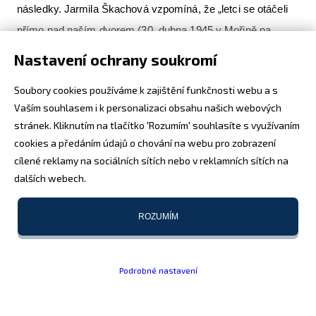
následky. Jarmila Škachová vzpomíná, že „letci se otáčeli
přímo nad naším dvorem (30. dubna 1945 v Mořině na
Berounsku - pozn. autora), kde uprostřed stál mohutný
Nastavení ochrany soukromí
strom a pod ním traktor. Letci se patrně domnívali, že jej tam
Soubory cookies používáme k zajištění funkčnosti webu a s
mají schovaný Němci, kteří v noci houfně opouštěli naše
Vaším souhlasem i k personalizaci obsahu našich webových
území... Když nad námi začala hučet letadla, zakřičel na
stránek. Kliknutím na tlačítko 'Rozumím' souhlasíte s využívaním
mne pan Košák, který věděl, co bude následovat, abych se
cookies a předáním údajů o chování na webu pro zobrazení
rychle schovala. Byla jsem právě uprostřed dvora; skočila
cílené reklamy na sociálních sítích nebo v reklamních sítích na
dalších webech.
jsem tedy pod strom a přitiskla se ke kmeni. Ve vteřině
kolem mne létaly náboje, ale žádný mě ani neškrábl! Ovšem
ROZUMÍM
traktor vedle mě byl na maděru a pan Košák na mrtvici.“
Konečný účet
Podrobné nastavení
Vyčíslit přesně škody, které hloubkaři v českých zemích
způsobili, je krajně obtížný, ne-li nemožný úkol. Problém