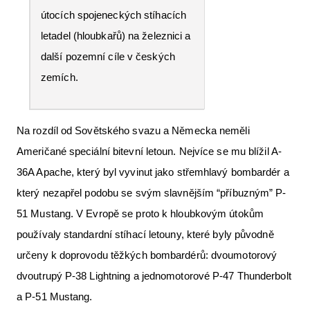
útocích spojeneckých stíhacích
letadel (hloubkařů) na železnici a
další pozemní cíle v českých
zemích.
Na rozdíl od Sovětského svazu a Německa neměli
Američané speciální bitevní letoun. Nejvíce se mu blížil A-
36A Apache, který byl vyvinut jako střemhlavý bombardér a
který nezapřel podobu se svým slavnějším “příbuzným” P-
51 Mustang. V Evropě se proto k hloubkovým útokům
používaly standardní stíhací letouny, které byly původně
určeny k doprovodu těžkých bombardérů: dvoumotorový
dvoutrupý P-38 Lightning a jednomotorové P-47 Thunderbolt
a P-51 Mustang.