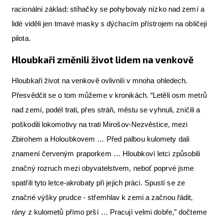
racionální základ: stíhačky se pohybovaly nízko nad zemí a
lidé viděli jen tmavé masky s dýchacím přístrojem na obličeji
pilota.
Hloubkaři změnili život lidem na venkově
Hloubkaři život na venkově ovlivnili v mnoha ohledech.
Přesvědčit se o tom můžeme v kronikách. “Letěli osm metrů
nad zemí, podél trati, přes stráň, městu se vyhnuli, zničili a
poškodili lokomotivy na trati Mirošov-Nezvěstice, mezi
Zbirohem a Holoubkovem … Před palbou kulomety dali
znamení červeným praporkem … Hloubkoví letci způsobili
značný rozruch mezi obyvatelstvem, neboť poprvé jsme
spatřili tyto letce-akrobaty při jejich práci. Spustí se ze
značné výšky prudce - střemhlav k zemi a začnou řádit,
rány z kulometů přímo prší … Pracují velmi dobře,” dočteme