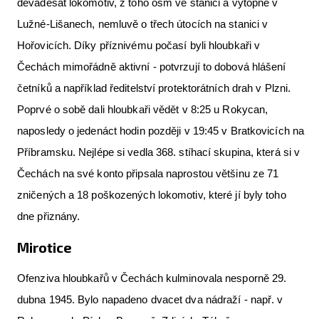
devadesát lokomotiv, z toho osm ve stanici a výtopně v
Lužné-Lišanech, nemluvě o třech útocích na stanici v
Hořovicích. Díky příznivému počasí byli hloubkaři v
Čechách mimořádně aktivní - potvrzují to dobová hlášení
četníků a například ředitelství protektorátních drah v Plzni.
Poprvé o sobě dali hloubkaři vědět v 8:25 u Rokycan,
naposledy o jedenáct hodin později v 19:45 v Bratkovicích na
Příbramsku. Nejlépe si vedla 368. stíhací skupina, která si v
Čechách na své konto připsala naprostou většinu ze 71
zničených a 18 poškozených lokomotiv, které jí byly toho
dne přiznány.
Mirotice
Ofenziva hloubkařů v Čechách kulminovala nesporně 29.
dubna 1945. Bylo napadeno dvacet dva nádraží - např. v