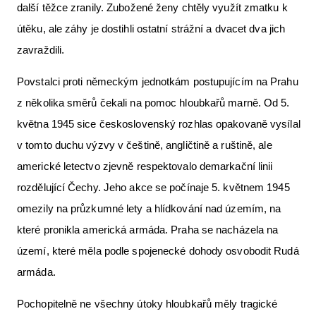
další těžce zranily. Zubožené ženy chtěly využít zmatku k
útěku, ale záhy je dostihli ostatní strážní a dvacet dva jich
zavraždili.
Povstalci proti německým jednotkám postupujícím na Prahu
z několika směrů čekali na pomoc hloubkařů marně. Od 5.
května 1945 sice československý rozhlas opakovaně vysílal
v tomto duchu výzvy v češtině, angličtině a ruštině, ale
americké letectvo zjevně respektovalo demarkační linii
rozdělující Čechy. Jeho akce se počínaje 5. květnem 1945
omezily na průzkumné lety a hlídkování nad územím, na
které pronikla americká armáda. Praha se nacházela na
území, které měla podle spojenecké dohody osvobodit Rudá
armáda.
Pochopitelně ne všechny útoky hloubkařů měly tragické