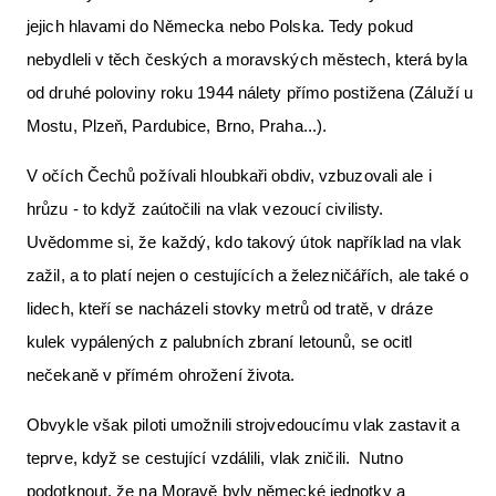
jejich hlavami do Německa nebo Polska. Tedy pokud
nebydleli v těch českých a moravských městech, která byla
od druhé poloviny roku 1944 nálety přímo postižena (Záluží u
Mostu, Plzeň, Pardubice, Brno, Praha...).
V očích Čechů požívali hloubkaři obdiv, vzbuzovali ale i
hrůzu - to když zaútočili na vlak vezoucí civilisty.
Uvědomme si, že každý, kdo takový útok například na vlak
zažil, a to platí nejen o cestujících a železničářích, ale také o
lidech, kteří se nacházeli stovky metrů od tratě, v dráze
kulek vypálených z palubních zbraní letounů, se ocitl
nečekaně v přímém ohrožení života.
Obvykle však piloti umožnili strojvedoucímu vlak zastavit a
teprve, když se cestující vzdálili, vlak zničili. Nutno
podotknout, že na Moravě byly německé jednotky a