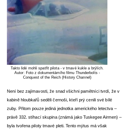
Takto lidé mohli spatřit pilota - v tmavé kukle a brýlích.
Autor: Foto z dokumentárního filmu Thunderbolts -
Conquest of the Reich (History Channel)
Není bez zajímavosti, že snad všichni pamětníci tvrdí, že v
kabině hloubkařů seděli černoši, kteří prý cenili své bílé
zuby. Přitom pouze jediná jednotka amerického letectva –
právě 332. stíhací skupina (známá jako Tuskegee Airmen) –
byla tvořena piloty tmavé pleti. Tento mýtus má však