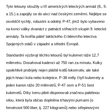
Tyto letouny sloužily u tří amerických leteckých armád (8., 9.
a 15.) a zapojily se do akcí nad českými zeměmi. Nejlépe se
osvědčil rychlý, robustní a odolný P-47, jímž bylo vybaveno
na konci války dvanáct z patnácti stíhacích skupin 9. letecké
armády. Ta tvořila páteř taktického či bitevního letectva
Spojených států v západní a střední Evropě.
Standardní výzbrojí těchto letounů byl kulomet ráže 12,7
milimetru. Dosahoval kadenci až 750 ran za minutu. Kulky
spolehlivě probíjely nejen pláště kotlů lokomotiv, ale také
jejich hnací kola nebo kolejnice. P-38 měly čtyři kulomety a
jeden kanon ráže 20 milimetrů, P-47 osm a P-51 šest
kulometů. Díky tomu piloti disponovali značnou palebnou
silou, která byla občas doplněna trhavými pumami (o
hmotnosti 500 liber, tj. 227 kilogramů) nebo střepinovými