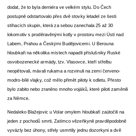
dodat, že to byla derniéra ve velkém stylu. Do Čech
postupně odstartovalo přes dvě stovky letadel ze šesti
stíhacích skupin, která za sebou zanechala 25 až 30
lokomotiv s proděravěnými kotly v prostoru mezi Ústí nad
Labem, Prahou a Českými Budějovicemi. U Berouna
hloubkaři na několika místech napadli příslušníky Ruské
osvobozenecké armády, tzv. Vlasovce, kteří střelbu
neopětovali, mávali rukama a rozvinuli na zemi červeno-
modro-bílé vlajky, což mělo přimět piloty k odletu. Přesto
bylo zabito nebo zraněno mnoho vojáků, které piloti zaměnili
za Němce.
Nedaleko Blažejovic u Volar omylem hloubkaři zaútočili na
jeden z pochodů smrti. Zatímco vězeňkyně pravděpodobně
vyvázly bez úhony, střely usmrtily jednu dozorkyni a dvě