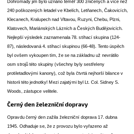
Dohromady jim bylo uznáno téměř 300 zničených a více než
240 poškozených letadel ve Kbelích, Letňanech, Čakovicích,
Klecanech, Kralupech nad Vltavou, Ruzyni, Chebu, Plzni,
Klatovech, Mariánských Lázních a Českých Budějovicích.
Nejlepší výsledek zaznamenala 78. stíhací skupina (124-
87), následovaná 4. stíhací skupinou (66-48). Tento úspěch
byl ovšem vykoupen tím, že se na základnu už nevrátilo
osm strojů této skupiny (všechny byly sestřeleny
protiletadlovými kanony), což byla čtvrtá nejhorší bilance v
historii této jednotky! Mezi zajatými byl Lt. Col. Sidney S.
Woods, zástupce velitele.
Černý den železniční dopravy
Opravdu černý den zažila železniční doprava 17. dubna
1945. Odhaduje se, že z provozu bylo vyřazeno až