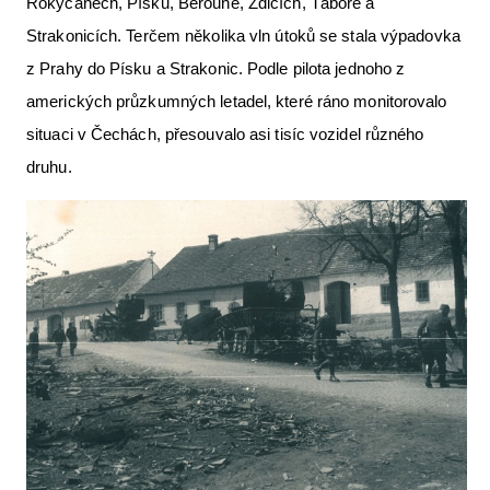
Rokycanech, Písku, Berouně, Zdicích, Táboře a
Strakonicích. Terčem několika vln útoků se stala výpadovka
z Prahy do Písku a Strakonic. Podle pilota jednoho z
amerických průzkumných letadel, které ráno monitorovalo
situaci v Čechách, přesouvalo asi tisíc vozidel různého
druhu.