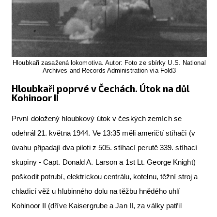
Hloubkaři zasažená lokomotiva. Autor: Foto ze sbírky U.S. National
Archives and Records Administration via Fold3
Hloubkaři poprvé v Čechách. Útok na důl
Kohinoor II
První doložený hloubkový útok v českých zemích se
odehrál 21. května 1944. Ve 13:35 měli američtí stíhači (v
úvahu připadají dva piloti z 505. stíhací perutě 339. stíhací
skupiny - Capt. Donald A. Larson a 1st Lt. George Knight)
poškodit potrubí, elektrickou centrálu, kotelnu, těžní stroj a
chladicí věž u hlubinného dolu na těžbu hnědého uhlí
Kohinoor II (dříve Kaisergrube a Jan II, za války patřil