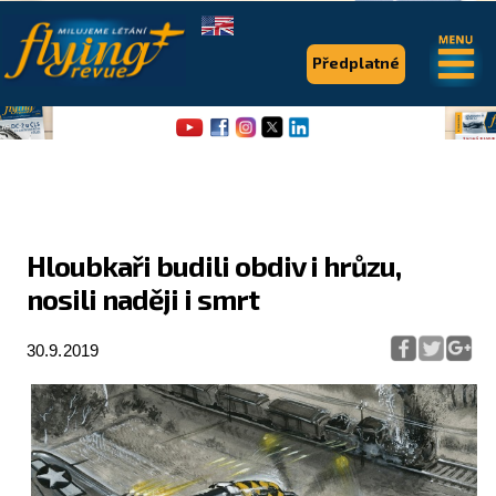
.
.
Předplatné
Hloubkaři budili obdiv i hrůzu,
nosili naději i smrt
Flying Revue
Články
30.9.2019
Expedice
Pro piloty
Série & speciály