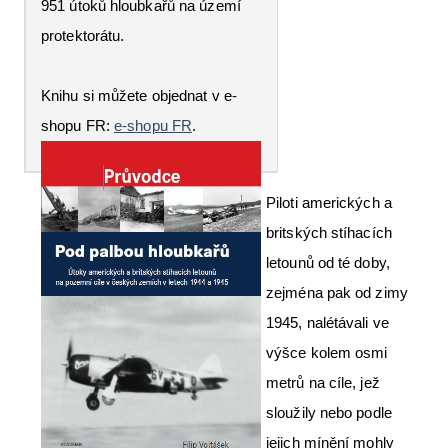
951 útoků hloubkařů na území
protektorátu.
Knihu si můžete objednat v e-
shopu FR:
e-shopu FR
.
Piloti amerických a
britských stíhacích
letounů od té doby,
zejména pak od zimy
1945, nalétávali ve
výšce kolem osmi
metrů na cíle, jež
sloužily nebo podle
jejich mínění mohly