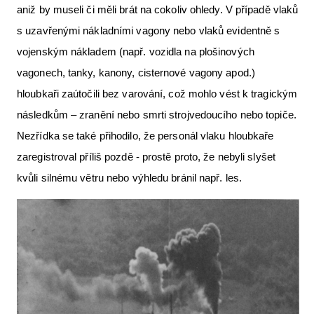
aniž by museli či měli brát na cokoliv ohledy. V případě vlaků
s uzavřenými nákladními vagony nebo vlaků evidentně s
vojenským nákladem (např. vozidla na plošinových
vagonech, tanky, kanony, cisternové vagony apod.)
hloubkaři zaútočili bez varování, což mohlo vést k tragickým
následkům – zranění nebo smrti strojvedoucího nebo topiče.
Nezřídka se také přihodilo, že personál vlaku hloubkaře
zaregistroval příliš pozdě - prostě proto, že nebyli slyšet
kvůli silnému větru nebo výhledu bránil např. les.