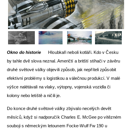
Letecká videa
Aktuální FR + archiv
Letecká muzea
VFR Communication app
The SAFE Guide app
Okno do historie
Hloubkaři neboli kotláři. Kdo v Česku
by tahle dvě slova neznal. Američtí a britští stíhači v závěru
Nabídky práce v letectví
druhé světové války objevili způsob, jak nepříteli způsobit
Inzerujte s námi
efektivní problémy s logistikou a válečnou produkcí. V malé
E-SHOP
výšce nalétávali na vlaky, výtopny, vojenská vozidla či
kolony nebo letiště a ničili je.
Do konce druhé světové války zbývalo necelých devět
měsíců, když si nadporučík Charles E. McGee po vítězném
souboji s německým letounem Focke-Wulf Fw 190 u