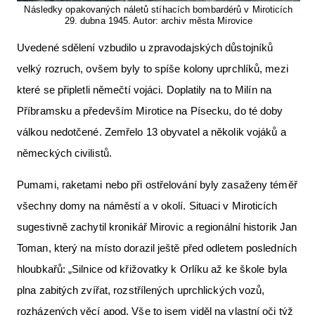
Následky opakovaných náletů stíhacích bombardérů v Miroticích
29. dubna 1945. Autor: archiv města Mirovice
Uvedené sdělení vzbudilo u zpravodajských důstojníků
velký rozruch, ovšem byly to spíše kolony uprchlíků, mezi
které se připletli němečtí vojáci. Doplatily na to Milín na
Příbramsku a především Mirotice na Písecku, do té doby
válkou nedotčené. Zemřelo 13 obyvatel a několik vojáků a
německých civilistů.
Pumami, raketami nebo při ostřelování byly zasaženy téměř
všechny domy na náměstí a v okolí. Situaci v Miroticích
sugestivně zachytil kronikář Mirovic a regionální historik Jan
Toman, který na místo dorazil ještě před odletem posledních
hloubkařů: „Silnice od křižovatky k Orlíku až ke škole byla
plna zabitých zvířat, rozstřílených uprchlických vozů,
rozházených věcí apod. Vše to jsem viděl na vlastní oči týž