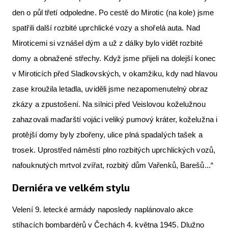
den o půl třetí odpoledne. Po cestě do Mirotic (na kole) jsme
spatřili další rozbité uprchlické vozy a shořelá auta. Nad
Miroticemi si vznášel dým a už z dálky bylo vidět rozbité
domy a obnažené střechy. Když jsme přijeli na dolejší konec
v Miroticích před Sladkovských, v okamžiku, kdy nad hlavou
zase kroužila letadla, uviděli jsme nezapomenutelný obraz
zkázy a zpustošení. Na silnici před Veislovou koželužnou
zahazovali maďarští vojáci veliký pumový kráter, koželužna i
protější domy byly zbořeny, ulice plná spadalých tašek a
trosek. Uprostřed náměstí plno rozbitých uprchlických vozů,
nafouknutých mrtvol zvířat, rozbitý dům Vařenků, Barešů...“
Derniéra ve velkém stylu
Velení 9. letecké armády naposledy naplánovalo akce
stíhacích bombardérů v Čechách 4. května 1945. Dlužno