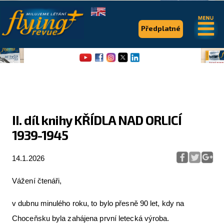
.
.
Předplatné
II. díl knihy KŘÍDLA NAD ORLICÍ
1939-1945
Flying Revue
Články
14.1.2026
Expedice
Vážení čtenáři,
Pro piloty
v dubnu minulého roku, to bylo přesně 90 let, kdy na
Série & speciály
Choceňsku byla zahájena první letecká výroba.