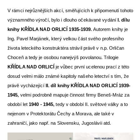
Letecká videa
V rámci nejrůznějších akcí, směřujících k připomenutí tohoto
Aktuální FR + archiv
významného výročí, bylo i dlouho očekávané vydání
I. dílu
knihy
KŘÍ
DLA NAD ORLIC
Í 1935-1939.
Autorem knihy je
Letecká muzea
Ing. Pavel Marjánek, který velkou část svého profesního
VFR Communication app
života leteckého konstruktéra strávil právě v n.p. Orličan
The SAFE Guide app
Choceň a tedy je osobou nanejvýš povolanou. Trilogie
KŘÍ
DLA NAD ORLIC
Í
je vůbec první ucelenou prací z této
Nabídky práce v letectví
dosud velmi málo známé kapitoly našeho letectví s tím, že
Inzerujte s námi
právě vycházející
II. díl knihy KŘÍ
DLA NAD ORLIC
Í 1939-
E-SHOP
1945,
velmi podrobně mapuje činnost firmy Beneš-Mráz za
období let
1940 - 1945,
tedy v období II. světové války a to
nejenom v Protektorátu Čechy a Morava, ale také v
zahraničí, jako např. na Slovensku, Jugoslávii atd.