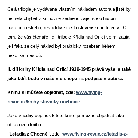
Celá trilogie je vydávána vlastním nákladem autora a jistě by
neměla chybět v knihovně žádného zájemce o historii
našeho českého, respektive československého letectví. O
tom, že vás čtenáře I.díl trilogie Křídla nad Orlicí velmi zaujal
je i fakt, že celý náklad byl prakticky rozebrán během
několika měsíců.
II. díl knihy Křídla nad Orlicí 1939-1945 právě vyšel a také
jako I.díl, bude v našem e-shopu i s podpisem autora.
Knihu si můžete objednat, zde:
www.flying-
revue.cz/knihy-slovniky-ucebnice
Jako vhodný doplněk k této knize je možné objednat také
obrazovou knihu:
"Letadla z Chocně",
zde:
www.flying-revue.cz/letadla-z-