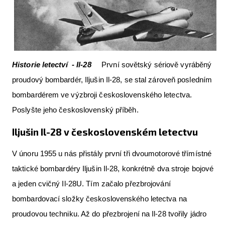
Letecká videa
Aktuální FR + archiv
Letecká muzea
Historie letectví - Il-28
První sovětský sériově vyráběný
VFR Communication app
proudový bombardér, Iljušin Il-28, se stal zároveň posledním
The SAFE Guide app
bombardérem ve výzbroji československého letectva.
Poslyšte jeho československý příběh.
Nabídky práce v letectví
Iljušin Il-28 v československém letectvu
Inzerujte s námi
E-SHOP
V únoru 1955 u nás přistály první tři dvoumotorové třímístné
taktické bombardéry Iljušin Il-28, konkrétně dva stroje bojové
a jeden cvičný Il-28U. Tím začalo přezbrojování
bombardovací složky československého letectva na
proudovou techniku. Až do přezbrojení na Il-28 tvořily jádro