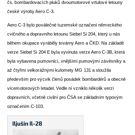
čs. bombardovacích pluků dvoumotorové vrtulové letouny
české výroby Aero C-3.
Aero C-3 bylo poválečné tuzemské označení německého
cvičného a dopravního letounu Siebel Si 204, který u nás
během okupace vyráběly továrny Aero a ČKD. Na základě
verze Siebel Si 204 E byla vyvinuta verze Aero C-3B, která
byla vybavena pumovnicí, vnějšími pumovými závěsníky a
až čtyřmi velkorážnými kulomety MG 131 a sloužila
především pro výcvik členů posádek bombardérů a obecně
vícemotorových letadel. Vedle ní vzniklo několik verzí
dopravních, včetně civilní pro ČSA se základním typovým
označením C-103.
Iljušin Il-28