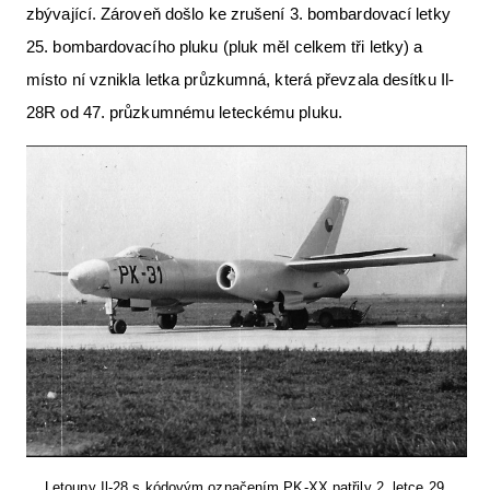
zbývající. Zároveň došlo ke zrušení 3. bombardovací letky
25. bombardovacího pluku (pluk měl celkem tři letky) a
místo ní vznikla letka průzkumná, která převzala desítku Il-
28R od 47. průzkumnému leteckému pluku.
Letouny Il-28 s kódovým označením PK-XX patřily 2. letce 29.