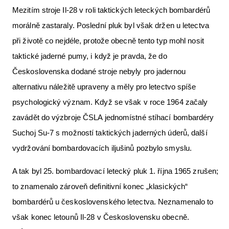
Mezitím stroje Il-28 v roli taktických leteckých bombardérů
morálně zastaraly. Poslední pluk byl však držen u letectva
při životě co nejdéle, protože obecně tento typ mohl nosit
taktické jaderné pumy, i když je pravda, že do
Československa dodané stroje nebyly pro jadernou
alternativu náležitě upraveny a měly pro letectvo spíše
psychologický význam. Když se však v roce 1964 začaly
zavádět do výzbroje ČSLA jednomístné stíhací bombardéry
Suchoj Su-7 s možností taktických jaderných úderů, další
vydržování bombardovacích iljušinů pozbylo smyslu.
A tak byl 25. bombardovací letecký pluk 1. října 1965 zrušen;
to znamenalo zároveň definitivní konec „klasických“
bombardérů u československého letectva. Neznamenalo to
však konec letounů Il-28 v Československu obecně.