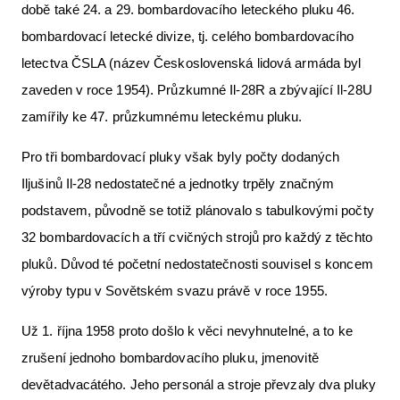
době také 24. a 29. bombardovacího leteckého pluku 46.
bombardovací letecké divize, tj. celého bombardovacího
letectva ČSLA (název Československá lidová armáda byl
zaveden v roce 1954). Průzkumné Il-28R a zbývající Il-28U
zamířily ke 47. průzkumnému leteckému pluku.
Pro tři bombardovací pluky však byly počty dodaných
Iljušinů Il-28 nedostatečné a jednotky trpěly značným
podstavem, původně se totiž plánovalo s tabulkovými počty
32 bombardovacích a tří cvičných strojů pro každý z těchto
pluků. Důvod té početní nedostatečnosti souvisel s koncem
výroby typu v Sovětském svazu právě v roce 1955.
Už 1. října 1958 proto došlo k věci nevyhnutelné, a to ke
zrušení jednoho bombardovacího pluku, jmenovitě
devětadvacátého. Jeho personál a stroje převzaly dva pluky