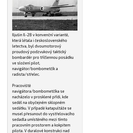
Iljušin Il-28 v konvenční variantě,
která létala i československého
letectva, byl dvoumotorový
proudový podzvukový taktický
bombardér pro tříčlennou posádku
ve složení pilot,
navigátor/bombometčík a
radista/střelec.
Pracoviště
navigátora/bombometčíka se
nacházelo v prosklené přídi, kde
seděl na obyčejném sklopném
sedátku. V případě katapultáže se
musel přesunout do vystřelovacího
sedadla umístěného mezi tímto
pracovním prostorem a kokpitem
pilota. V duralové konstrukci nad