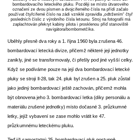
bombardovacího leteckého pluku. Později se místo útvarového
označení ze dvou písmen a dvojciferného čísla na přídí začalo
používat čtyřciferné číslo na zádi vzniklé zpravidla „odtržením“ čtyř
posledních číslic z výrobního čísla letounu. Stroj na fotografii má
zaplachtován překryt kabiny pilota i prosklenou příď stanoviště
navigátora/bombometčíka.
Uběhly přesně dva roky a 1. října 1960 byla zrušena 46.
bombardovací letecká divize, přičemž některé její jednotky
zanikly, jiné se transformovaly, či přešly pod jiné vyšší celky.
Když se podíváme pouze na její dva bombardovací letecké
pluky se stroji ll-28, tak 24. pluk byl zrušen a 25. pluk zůstal
jako jediný bombardovací ještě zachován, přičemž mohla
být obnovena jeho 3. bombardovací letka (díky personálu a
materiálu zrušené jednotky) místo dočasné 3. průzkumné
letky, jejíž vybavení se zase mohlo vrátit ke 47.
průzkumnému leteckému pluku.
Teď již samostatný 25. bombardovací pluk postupně