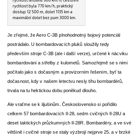
rychlost letounu 900 km/h; cestovní
rychlost byla 770 km/h, praktický
dostup 12 500 m, dolet 1135 km a
maximální dolet bez pum 3000 km.
Je zřejmé, že Aero C-3B plnohodnotný bojový potenciál
postrádalo. U bombardovacích pluků sloužily tedy
především stroje C-3B (ale i další verze), určené k nácviku
bombardování a střelby z kulometů. Samozřejmě se s nimi
počítalo jako s dočasným a provizorním řešením, byť ta
dočasnost, kdy v našem letectvu nesly tíhu bombardérů,
trvala na tu hektickou dobu poněkud dlouho.
Ale vraťme se k iljušinům. Československo si pořídilo
celkem 57 bombardovacích Il-28, sedm cvičných Il-28U a
deset taktických průzkumných Il-28R. Bombardéry, a ve své
většině i cvičné stroje se staly výzbrojí nejprve 25. a v brzké