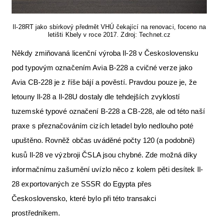
Il-28RT jako sbírkový předmět VHÚ čekající na renovaci, foceno na
letišti Kbely v roce 2017. Zdroj: Technet.cz
Někdy zmiňovaná licenční výroba Il-28 v Československu
pod typovým označením Avia B-228 a cvičné verze jako
Avia CB-228 je z říše bájí a pověstí. Pravdou pouze je, že
letouny Il-28 a Il-28U dostaly dle tehdejších zvyklostí
tuzemské typové označení B-228 a CB-228, ale od této naší
praxe s přeznačováním cizích letadel bylo nedlouho poté
upuštěno. Rovněž občas uváděné počty 120 (a podobně)
kusů Il-28 ve výzbroji ČSLA jsou chybné. Zde možná díky
informačnímu zašumění uvízlo něco z kolem pěti desítek Il-
28 exportovaných ze SSSR do Egypta přes
Československo, které bylo při této transakci
prostředníkem.