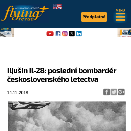
.
.
Předplatné
Iljušin Il-28: poslední bombardér
československého letectva
Flying Revue
Články
14.11.2018
Expedice
Pro piloty
Série & speciály