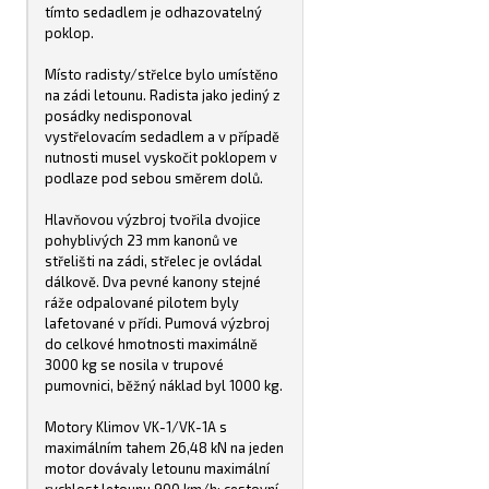
tímto sedadlem je odhazovatelný
poklop.
Místo radisty/střelce bylo umístěno
na zádi letounu. Radista jako jediný z
posádky nedisponoval
vystřelovacím sedadlem a v případě
nutnosti musel vyskočit poklopem v
podlaze pod sebou směrem dolů.
Hlavňovou výzbroj tvořila dvojice
pohyblivých 23 mm kanonů ve
střelišti na zádi, střelec je ovládal
dálkově. Dva pevné kanony stejné
ráže odpalované pilotem byly
lafetované v přídi. Pumová výzbroj
do celkové hmotnosti maximálně
3000 kg se nosila v trupové
pumovnici, běžný náklad byl 1000 kg.
Motory Klimov VK-1/VK-1A s
maximálním tahem 26,48 kN na jeden
motor dovávaly letounu maximální