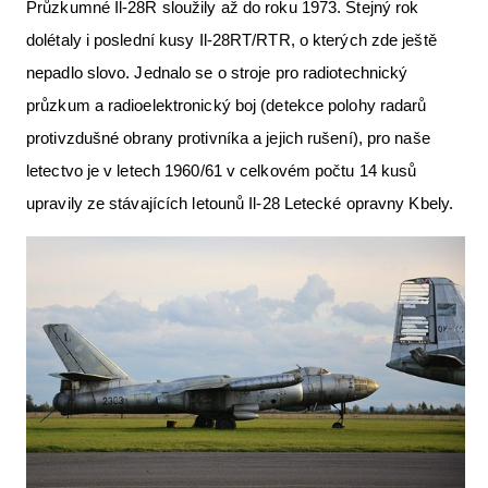
Průzkumné Il-28R sloužily až do roku 1973. Stejný rok
dolétaly i poslední kusy Il-28RT/RTR, o kterých zde ještě
nepadlo slovo. Jednalo se o stroje pro radiotechnický
průzkum a radioelektronický boj (detekce polohy radarů
protivzdušné obrany protivníka a jejich rušení), pro naše
letectvo je v letech 1960/61 v celkovém počtu 14 kusů
upravily ze stávajících letounů Il-28 Letecké opravny Kbely.