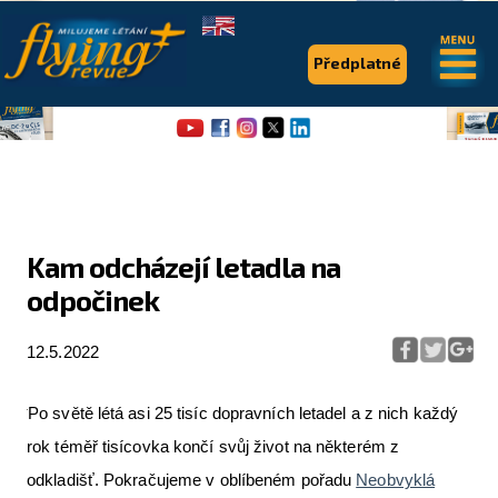
.
.
Předplatné
Kam odcházejí letadla na
odpočinek
Flying Revue
Články
12.5.2022
Expedice
Po světě létá asi 25 tisíc dopravních letadel a z nich každý
Pro piloty
rok téměř tisícovka končí svůj život na některém z
odkladišť. Pokračujeme v oblíbeném pořadu
Neobvyklá
Série & speciály