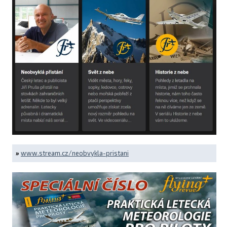
»
www.stream.cz/neobvykla-pristani