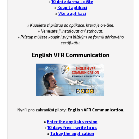
»
10 dní zdarma - pište
»
Koupit aplikaci
»
Vše o aplikaci
» Kupujete si přístup do aplikace, která je on-line.
» Nemusíte ji instalovat ani stahovat.
» Přístup můžete koupit i svým blízkým ve formě dárkového
certifikátu.
English VFR Communication
Nyní i pro zahraniční piloty:
English VFR Communication
.
»
Enter the english version
»
10 days free - write to us
»
To buy the application