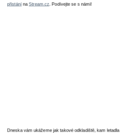
přistání
na
Stream.cz
. Podívejte se s námi!
Letecká videa
Aktuální FR + archiv
Letecká muzea
VFR Communication app
The SAFE Guide app
Nabídky práce v letectví
Inzerujte s námi
E-SHOP
Dneska vám ukážeme jak takové odkladiště, kam letadla