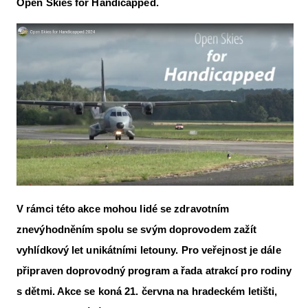
Open Skies for Handicapped.
Letecká videa
Aktuální FR + archiv
Letecká muzea
VFR Communication app
The SAFE Guide app
Nabídky práce v letectví
Inzerujte s námi
E-SHOP
V rámci této akce mohou lidé se zdravotním
znevýhodněním spolu se svým doprovodem zažít
vyhlídkový let unikátními letouny. Pro veřejnost je dále
připraven doprovodný program a řada atrakcí pro rodiny
s dětmi. Akce se koná 21. června na hradeckém letišti,