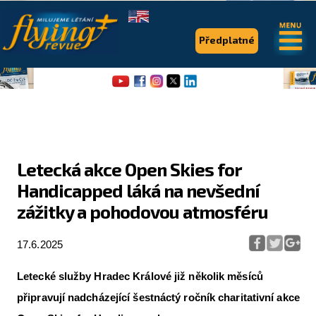
.
.
Předplatné
Letecká akce Open Skies for
Handicapped láká na nevšední
Flying Revue
zážitky a pohodovou atmosféru
Články
17.6.2025
Expedice
Pro piloty
Letecké služby Hradec Králové již několik měsíců
připravují nadcházející šestnáctý ročník charitativní akce
Série & speciály