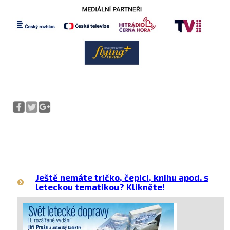
Ještě nemáte tričko, čepici, knihu apod. s
leteckou tematikou? Klikněte!