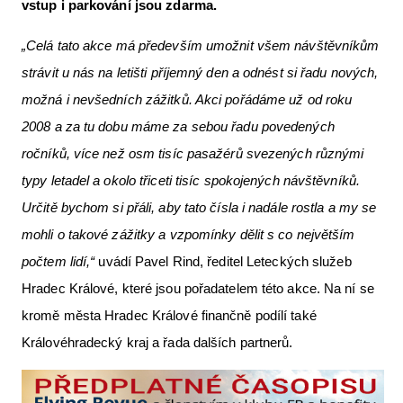
vstup i parkování jsou zdarma.
„Celá tato akce má především umožnit všem návštěvníkům
strávit u nás na letišti příjemný den a odnést si řadu nových,
možná i nevšedních zážitků. Akci pořádáme už od roku
2008 a za tu dobu máme za sebou řadu povedených
ročníků, více než osm tisíc pasažérů svezených různými
typy letadel a okolo třiceti tisíc spokojených návštěvníků.
Určitě bychom si přáli, aby tato čísla i nadále rostla a my se
mohli o takové zážitky a vzpomínky dělit s co největším
počtem lidí,“
uvádí Pavel Rind, ředitel Leteckých služeb
Hradec Králové, které jsou pořadatelem této akce. Na ní se
kromě města Hradec Králové finančně podílí také
Královéhradecký kraj a řada dalších partnerů.