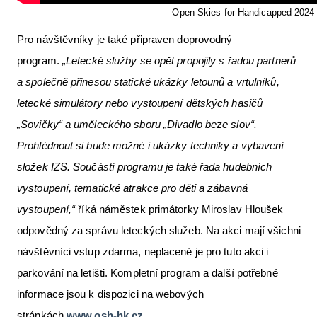
Open Skies for Handicapped 2024
Pro návštěvníky je také připraven doprovodný
program.
„Letecké služby se opět propojily s řadou partnerů
a společně přinesou statické ukázky letounů a vrtulníků,
letecké simulátory nebo vystoupení dětských hasičů
„Sovičky“ a uměleckého sboru „Divadlo beze slov“.
Prohlédnout si bude možné i ukázky techniky a vybavení
složek IZS. Součástí programu je také řada hudebních
vystoupení, tematické atrakce pro děti a zábavná
vystoupení,“
říká náměstek primátorky Miroslav Hloušek
odpovědný za správu leteckých služeb. Na akci mají všichni
návštěvníci vstup zdarma, neplacené je pro tuto akci i
parkování na letišti. Kompletní program a další potřebné
informace jsou k dispozici na webových
stránkách
www.osh-hk.cz
.