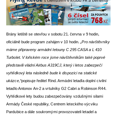
Brány letiště se otevřou v sobotu 21. června v 9 hodin,
oficiálně bude program zahájen v 10 hodin.
„Pro návštěvníky
máme připraveny armádní letouny C 295 CASA a L 410
Turbolet. V loňském roce jsme návštěvníkům také poprvé
představili vládní Airbus A319CJ, který i letos zabezpečí
vyhlídkový let
a následně bude k dispozici na statické
ukázce,“
popisuje ředitel Rind. Armádní letadla doplní civilní
letadlo Antonov An-2 a vrtulníky G2 Cabri a Robinson R44.
Vyhlídkové lety budou zabezpečovány vzdušnými silami
Armády České republiky, Centrem leteckého výcviku
Pardubice a dále soukromými provozovateli letadel a