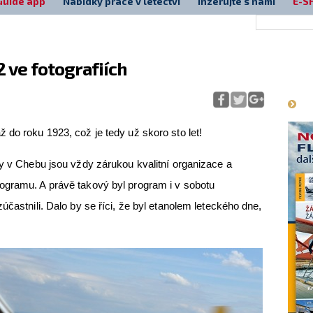
Guide app
Nabídky práce v letectví
Inzerujte s námi
E-S
 ve fotografiích
Má
 do roku 1923, což je tedy už skoro sto let!
ny v Chebu jsou vždy zárukou kvalitní organizace a
ogramu. A právě takový byl program i v sobotu
účastnili. Dalo by se říci, že byl etanolem leteckého dne,