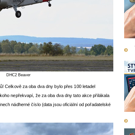
DHC2 Beaver
tů! Celkově za oba dva dny bylo přes 100 letadel
ikoho nepřekvapí, že za oba dva dny tato akce přilákala
nech nádherné číslo (data jsou oficiální od pořadatelské