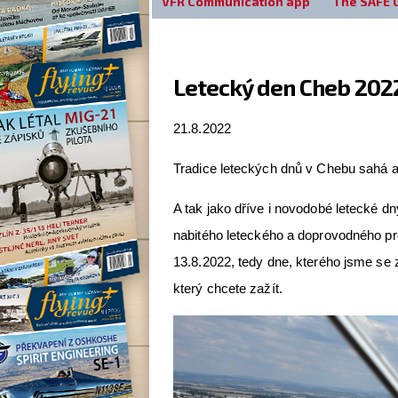
VFR Communication app
The SAFE 
Letecký den Cheb 2022
21.8.2022
Tradice leteckých dnů v Chebu sahá až
A tak jako dříve i novodobé letecké d
nabitého leteckého a doprovodného pr
13.8.2022, tedy dne, kterého jsme se z
který chcete zažít.