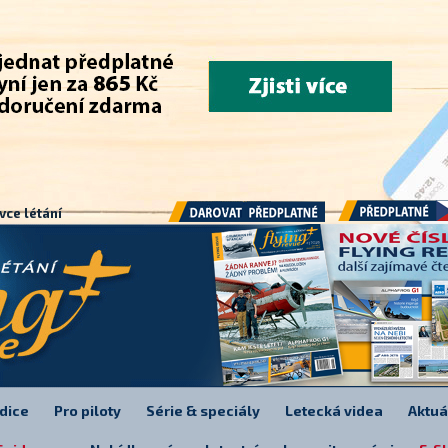
.
vce létání
Předplatné
Darovat předplatné
dice
Pro piloty
Série & speciály
Letecká videa
Aktuá