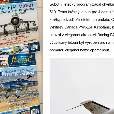
Sobotní letecký program začal chvilku
510. Tento krásný letoun pro 4 cestuj
km/h,předvedl pár efektních průletů. 
Whitney Canada PW615F turbofans, kt
ukázal v elegantní akrobacii Boeing B
výcvikový letoun byl vyroben pro nám
pomalou eleganci nelze opomenout.