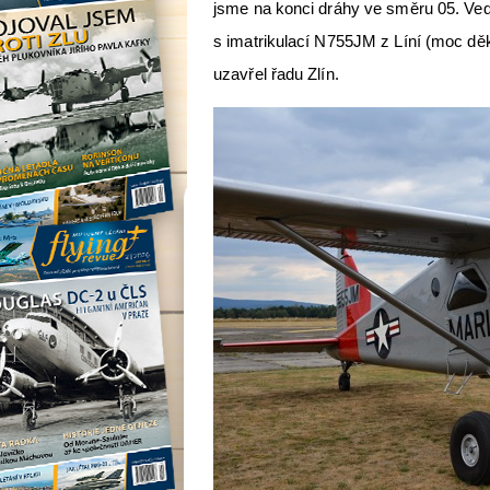
jsme na konci dráhy ve směru 05. Ved
s imatrikulací N755JM z Líní (moc děk
uzavřel řadu Zlín.