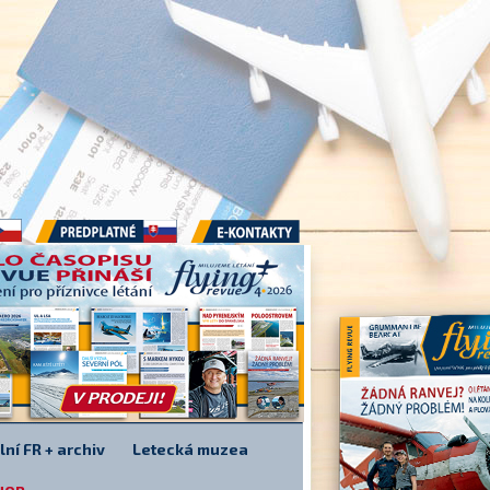
Předplatné
E-kontakty
lní FR + archiv
Letecká muzea