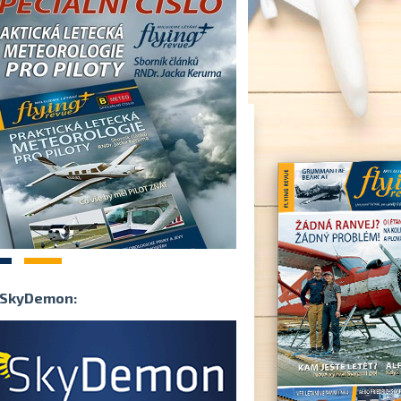
2
SkyDemon: