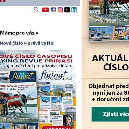
HOP
me pro vás »
Nové číslo 4 právě vyšlo!