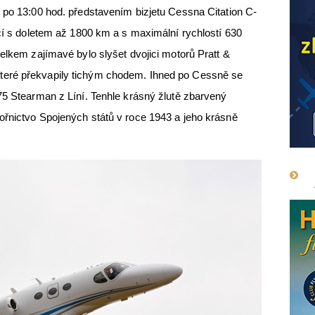
 po 13:00 hod. představením bizjetu Cessna Citation C-
ící s doletem až 1800 km a s maximální rychlostí 630
Celkem zajímavé bylo slyšet dvojici motorů Pratt &
eré překvapily tichým chodem. Ihned po Cessně se
75 Stearman z Líní. Tenhle krásný žlutě zbarvený
ořnictvo Spojených států v roce 1943 a jeho krásně