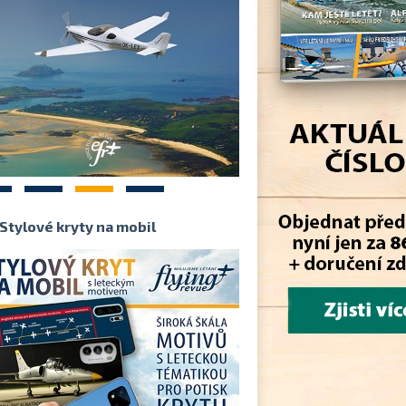
2
3
4
Stylové kryty na mobil