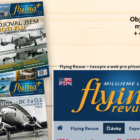
Flying Revue – časopis a web pro přízni
Flying Revue
Články
Expe