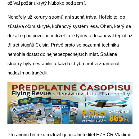
ožíval požár ukrytý hluboko pod zemí.
Nehořely už koruny stromů ani suchá tráva. Hořelo to, co
zůstává očím skryté, kořenový systém lesa. Oheň, který se
dokáže pod povrchem držet celé týdny a dosahovat teplot až
tří set stupňů Celsia. Právě proto se pozemní technika
nemohla dostat do nejnebezpečnějších míst. Spálené
stromy byly nestabilní a každá chyba mohla znamenat
nedozírnou tragédii.
Při ranním brífinku rozložil generální ředitel HZS ČR Vladimír