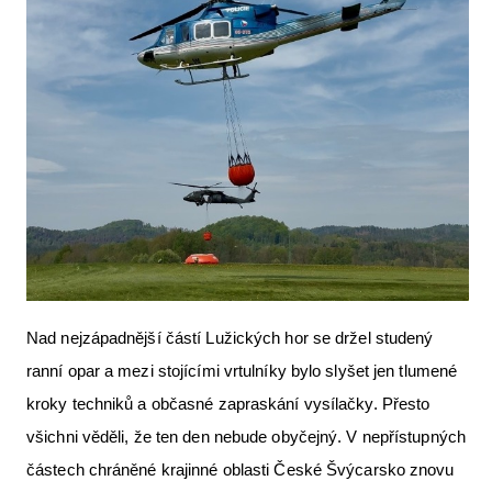
Letecká videa
Aktuální FR + archiv
Letecká muzea
VFR Communication app
The SAFE Guide app
Nabídky práce v letectví
Inzerujte s námi
E-SHOP
Nad nejzápadnější částí Lužických hor se držel studený
ranní opar a mezi stojícími vrtulníky bylo slyšet jen tlumené
kroky techniků a občasné zapraskání vysílačky. Přesto
všichni věděli, že ten den nebude obyčejný. V nepřístupných
částech chráněné krajinné oblasti České Švýcarsko znovu