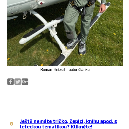
Roman Hnízdil - autor článku
Ještě nemáte tričko, čepici, knihu apod. s
leteckou tematikou? Klikněte!