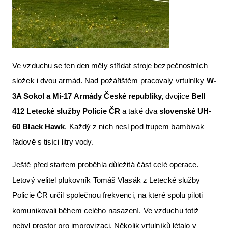
Ve vzduchu se ten den měly střídat stroje bezpečnostních
složek i dvou armád. Nad požářištěm pracovaly vrtulníky
W-
3A Sokol a Mi-17 Armády Česk
é
republiky,
dvojice
Bell
412 Leteck
é
slu
žby Policie ČR
a také dva
slovensk
é
UH-
60 Black Hawk
. Každý z nich nesl pod trupem bambivak
řádově s tisíci litry vody.
Ještě před startem proběhla důležitá část celé operace.
Letový velitel plukovník Tomáš Vlasák z Letecké služby
Policie ČR určil společnou frekvenci, na které spolu piloti
komunikovali během celého nasazení. Ve vzduchu totiž
nebyl prostor pro improvizaci. Několik vrtulníků létalo v