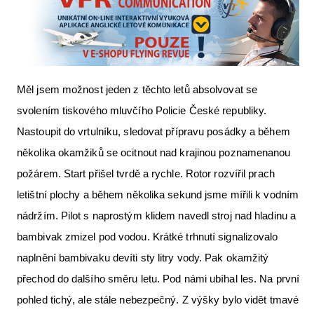
Měl jsem možnost jeden z těchto letů absolvovat se
svolením tiskového mluvčího Policie České republiky.
Nastoupit do vrtulníku, sledovat přípravu posádky a během
několika okamžiků se ocitnout nad krajinou poznamenanou
požárem. Start přišel tvrdě a rychle. Rotor rozvířil prach
letištní plochy a během několika sekund jsme mířili k vodním
nádržím. Pilot s naprostým klidem navedl stroj nad hladinu a
bambivak zmizel pod vodou. Krátké trhnutí signalizovalo
naplnění bambivaku devíti sty litry vody. Pak okamžitý
přechod do dalšího směru letu. Pod námi ubíhal les. Na první
pohled tichý, ale stále nebezpečný. Z výšky bylo vidět tmavé