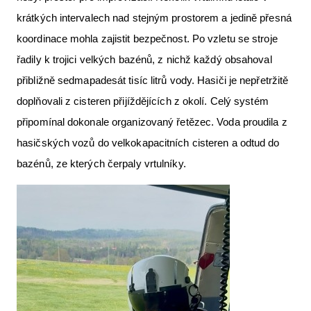
krátkých intervalech nad stejným prostorem a jedině přesná
koordinace mohla zajistit bezpečnost. Po vzletu se stroje
řadily k trojici velkých bazénů, z nichž každý obsahoval
přibližně sedmapadesát tisíc litrů vody. Hasiči je nepřetržitě
doplňovali z cisteren přijíždějících z okolí. Celý systém
připomínal dokonale organizovaný řetězec. Voda proudila z
hasičských vozů do velkokapacitních cisteren a odtud do
bazénů, ze kterých čerpaly vrtulníky.