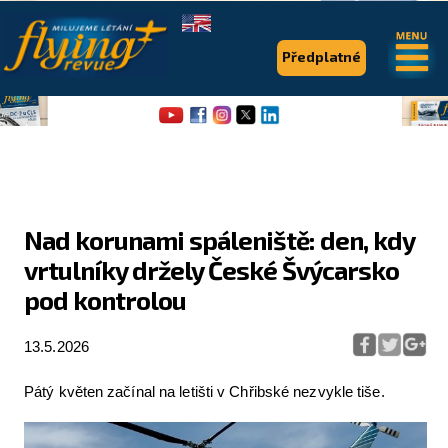
.
.
Předplatné
Nad korunami spáleniště: den, kdy
vrtulníky držely České Švýcarsko
Flying Revue
pod kontrolou
Články
13.5.2026
Expedice
Pro piloty
Pátý květen začínal na letišti v Chřibské nezvykle tiše.
Série & speciály