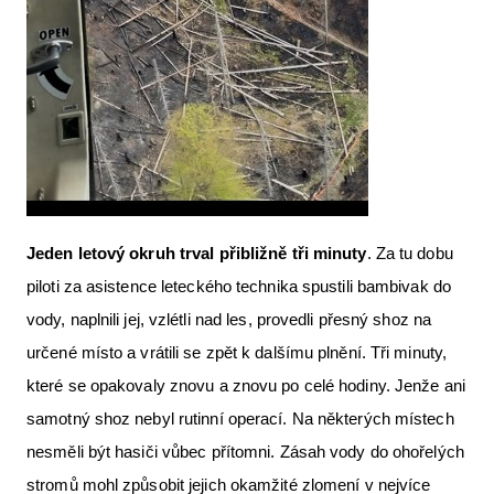
Jeden letový okruh trval př
ibli
žně tři minuty
. Za tu dobu
piloti za asistence leteckého technika spustili bambivak do
vody, naplnili jej, vzlétli nad les, provedli přesný shoz na
určené místo a vrátili se zpět k dalšímu plnění. Tři minuty,
které se opakovaly znovu a znovu po celé hodiny. Jenže ani
samotný shoz nebyl rutinní operací. Na některých místech
nesměli být hasiči vůbec přítomni. Zásah vody do ohořelých
stromů mohl způsobit jejich okamžité zlomení v nejvíce