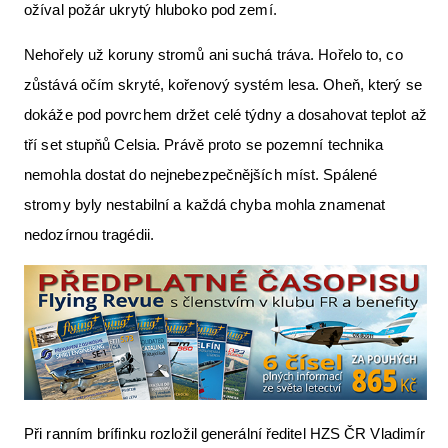
ožíval požár ukrytý hluboko pod zemí.
Nehořely už koruny stromů ani suchá tráva. Hořelo to, co
zůstává očím skryté, kořenový systém lesa. Oheň, který se
dokáže pod povrchem držet celé týdny a dosahovat teplot až
tří set stupňů Celsia. Právě proto se pozemní technika
nemohla dostat do nejnebezpečnějších míst. Spálené
stromy byly nestabilní a každá chyba mohla znamenat
nedozírnou tragédii.
Při ranním brífinku rozložil generální ředitel HZS ČR Vladimír