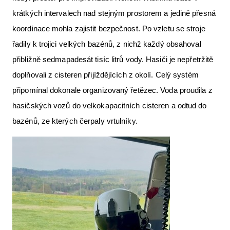
krátkých intervalech nad stejným prostorem a jedině přesná
koordinace mohla zajistit bezpečnost. Po vzletu se stroje
řadily k trojici velkých bazénů, z nichž každý obsahoval
přibližně sedmapadesát tisíc litrů vody. Hasiči je nepřetržitě
doplňovali z cisteren přijíždějících z okolí. Celý systém
připomínal dokonale organizovaný řetězec. Voda proudila z
hasičských vozů do velkokapacitních cisteren a odtud do
bazénů, ze kterých čerpaly vrtulníky.