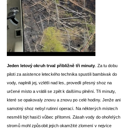
Jeden letový okruh trval př
ibli
žně tři minuty
. Za tu dobu
piloti za asistence leteckého technika spustili bambivak do
vody, naplnili jej, vzlétli nad les, provedli přesný shoz na
určené místo a vrátili se zpět k dalšímu plnění. Tři minuty,
které se opakovaly znovu a znovu po celé hodiny. Jenže ani
samotný shoz nebyl rutinní operací. Na některých místech
nesměli být hasiči vůbec přítomni. Zásah vody do ohořelých
stromů mohl způsobit jejich okamžité zlomení v nejvíce