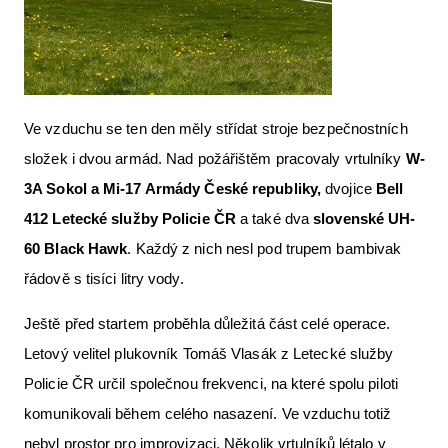
Ve vzduchu se ten den měly střídat stroje bezpečnostních
složek i dvou armád. Nad požářištěm pracovaly vrtulníky
W-
3A Sokol a Mi-17 Armády Česk
é
republiky,
dvojice
Bell
412 Leteck
é
slu
žby Policie ČR
a také dva
slovensk
é
UH-
60 Black Hawk
. Každý z nich nesl pod trupem bambivak
řádově s tisíci litry vody.
Ještě před startem proběhla důležitá část celé operace.
Letový velitel plukovník Tomáš Vlasák z Letecké služby
Policie ČR určil společnou frekvenci, na které spolu piloti
komunikovali během celého nasazení. Ve vzduchu totiž
nebyl prostor pro improvizaci. Několik vrtulníků létalo v