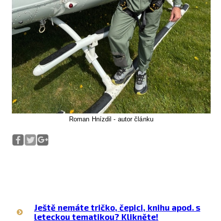
Roman Hnízdil - autor článku
Ještě nemáte tričko, čepici, knihu apod. s
leteckou tematikou? Klikněte!