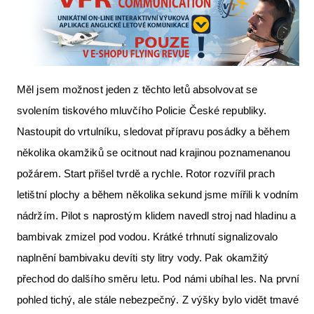
Měl jsem možnost jeden z těchto letů absolvovat se
svolením tiskového mluvčího Policie České republiky.
Nastoupit do vrtulníku, sledovat přípravu posádky a během
několika okamžiků se ocitnout nad krajinou poznamenanou
požárem. Start přišel tvrdě a rychle. Rotor rozvířil prach
letištní plochy a během několika sekund jsme mířili k vodním
nádržím. Pilot s naprostým klidem navedl stroj nad hladinu a
bambivak zmizel pod vodou. Krátké trhnutí signalizovalo
naplnění bambivaku devíti sty litry vody. Pak okamžitý
přechod do dalšího směru letu. Pod námi ubíhal les. Na první
pohled tichý, ale stále nebezpečný. Z výšky bylo vidět tmavé