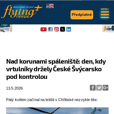
.
.
Předplatné
Nad korunami spáleniště: den, kdy
vrtulníky držely České Švýcarsko
Flying Revue
pod kontrolou
Články
13.5.2026
Expedice
Pro piloty
Pátý květen začínal na letišti v Chřibské nezvykle tiše.
Série & speciály