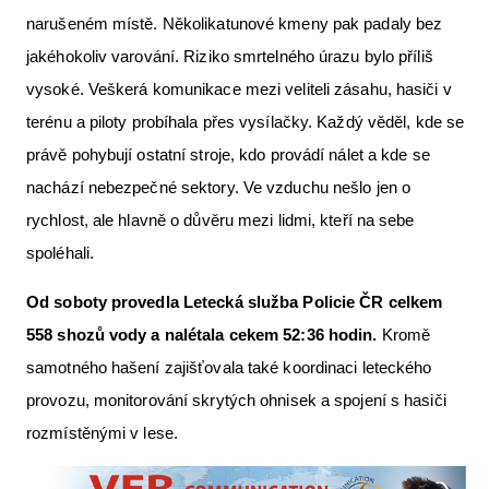
narušeném místě. Několikatunové kmeny pak padaly bez
jakéhokoliv varování. Riziko smrtelného úrazu bylo příliš
vysoké. Veškerá komunikace mezi veliteli zásahu, hasiči v
terénu a piloty probíhala přes vysílačky. Každý věděl, kde se
právě pohybují ostatní stroje, kdo provádí nálet a kde se
nachází nebezpečné sektory. Ve vzduchu nešlo jen o
rychlost, ale hlavně o důvěru mezi lidmi, kteří na sebe
spoléhali.
Od soboty provedla Letecká
slu
žba Policie ČR celkem
558 shozů vody a nal
é
tala cekem 52:36 hodin.
Kromě
samotného hašení zajišťovala také koordinaci leteckého
provozu, monitorování skrytých ohnisek a spojení s hasiči
rozmístěnými v lese.