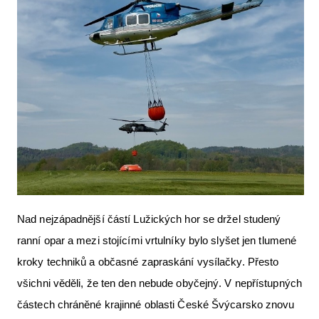
Letecká videa
Aktuální FR + archiv
Letecká muzea
VFR Communication app
The SAFE Guide app
Nabídky práce v letectví
Inzerujte s námi
E-SHOP
Nad nejzápadnější částí Lužických hor se držel studený
ranní opar a mezi stojícími vrtulníky bylo slyšet jen tlumené
kroky techniků a občasné zapraskání vysílačky. Přesto
všichni věděli, že ten den nebude obyčejný. V nepřístupných
částech chráněné krajinné oblasti České Švýcarsko znovu