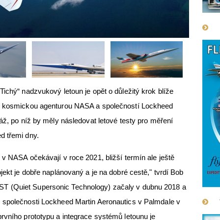
„Tichý“ nadzvukový letoun je opět o důležitý krok blíže
né kosmickou agenturou NASA a společností Lockheed
áž, po níž by měly následovat letové testy pro měření
ed třemi dny.
 v NASA očekávají v roce 2021, bližší termín ale ještě
jekt je dobře naplánovaný a je na dobré cestě," tvrdí Bob
T (Quiet Supersonic Technology) začaly v dubnu 2018 a
 společnosti Lockheed Martin Aeronautics v Palmdale v
rvního prototypu a integrace systémů letounu je