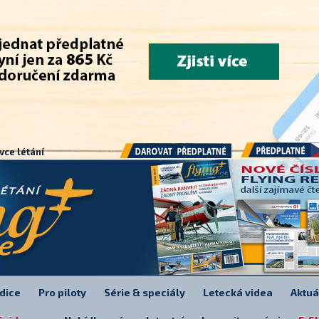
.
vce létání
Předplatné
Darovat předplatné
dice
Pro piloty
Série & speciály
Letecká videa
Aktuá