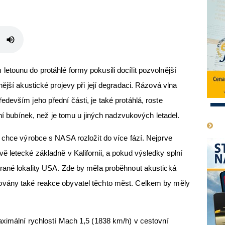
tounu do protáhlé formy pokusili docílit pozvolnější
ější akustické projevy při její degradaci. Rázová vlna
devším jeho přední části, je také protáhlá, roste
1
šní bubínek, než je tomu u jiných nadzvukových letadel.
 chce výrobce s NASA rozložit do více fází. Nejprve
 letecké základně v Kalifornii, a pokud výsledky splní
rané lokality USA. Zde by měla proběhnout akustická
vány také reakce obyvatel těchto měst. Celkem by měly
aximální rychlostí Mach 1,5 (1838 km/h) v cestovní