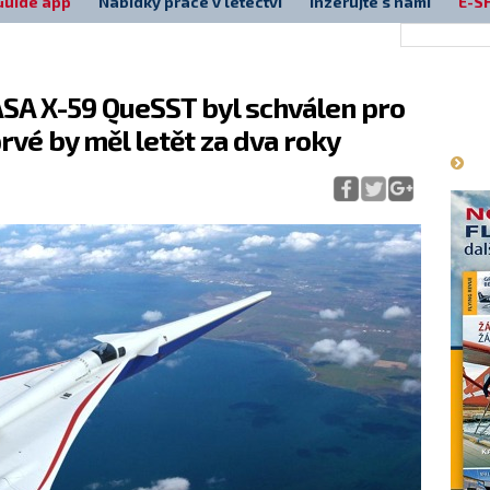
Guide app
Nabídky práce v letectví
Inzerujte s námi
E-S
SA X-59 QueSST byl schválen pro
Má
vé by měl letět za dva roky