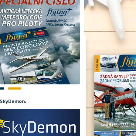
2
SkyDemon: