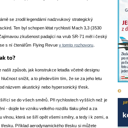
várně se zrodil legendární nadzvukový strategický
kird. Ten byl schopen létat rychlostí Mach 3,3 (3530
ajímavou zkušenost padající na vrub SR-71 měl i český
l se s ní čtenářům Flying Revue
v tomto rozhovoru
.
ak to?
e našli způsob, jak konstrukce letadla včetně designu
hlučnost snížit, a to především tím, že se za jeho letu
od názvem akustický nebo hypersonický třesk.
í šířící se do všech směrů. Při rychlostech vyšších než je
ní - dojde ke vzniku velkého rozdílu tlaku před a za
ou vlnou, která se šíří opět všemi směry, a tedy i k zemi, a
 třesku. Příklad aerodynamického třesku si můžete