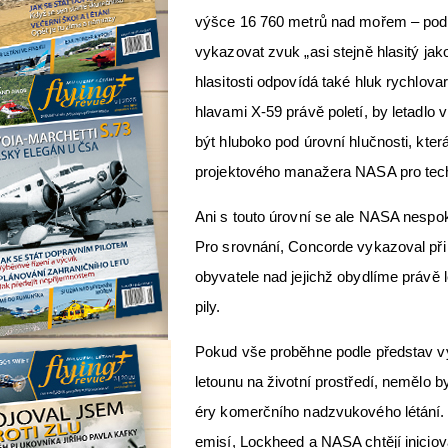
výšce 16 760 metrů nad mořem – podle
vykazovat zvuk „asi stejně hlasitý jak
hlasitosti odpovídá také hluk rychlova
hlavami X-59 právě poletí, by letadlo 
být hluboko pod úrovní hlučnosti, která
projektového manažera NASA pro tec
Ani s touto úrovní se ale NASA nespoko
Pro srovnání, Concorde vykazoval při
obyvatele nad jejichž obydlíme právě l
pily.
Pokud vše proběhne podle představ vývo
letounu na životní prostředí, nemělo 
éry komerčního nadzvukového létání.
emisí, Lockheed a NASA chtějí inicio