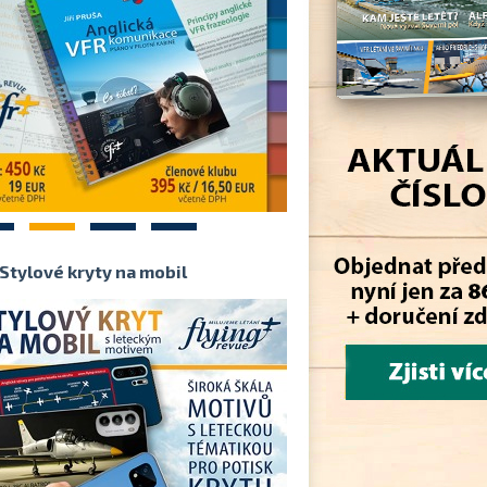
2
3
4
Stylové kryty na mobil