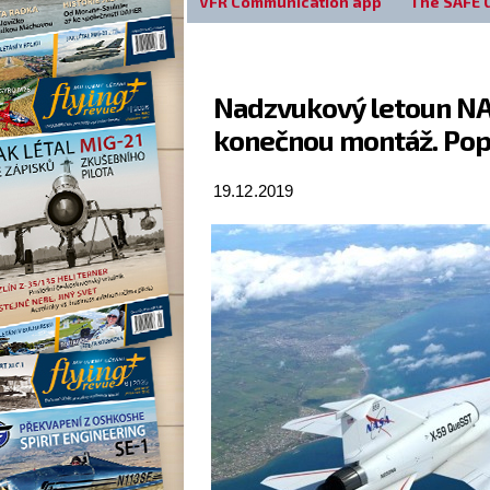
VFR Communication app
The SAFE 
Nadzvukový letoun NA
konečnou montáž. Popr
19.12.2019