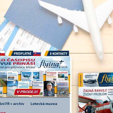
Předplatné
E-kontakty
lní FR + archiv
Letecká muzea