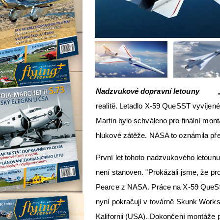
Nadzvukové dopravní letouny
realitě. Letadlo X-59 QueSST vyvíje
Martin bylo schváleno pro finální mont
hlukové zátěže. NASA to oznámila př
První let tohoto nadzvukového letounu
není stanoven. "Prokázali jsme, že pro
Pearce z NASA. Práce na X-59 QueSS
nyní pokračují v továrně Skunk Works
Kalifornii (USA). Dokončení montáže p