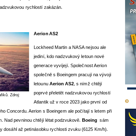
nadzvukovou rychlostí zakázán.
Aerion AS2
Lockheed Martin a NASA nejsou ale
jediní, kdo nadzvukový letoun nové
generace vyvíjejí. Společnost Aerion
společně s Boeingem pracují na vývoji
letounu
Aerion AS2
, s nímž chtějí
1
poprvé přeletět nadzvukovou rychlostí
fiků. Zdroj:
Atlantik už v roce 2023 jako první od
o Concordu. Aerion s Boeingem ale počítají s letem při
. Nad pevninou chtějí létat podzvukově.
Boeing
sám
 by dosáhl až petinásobku rychlosti zvuku (6125 Km/h).