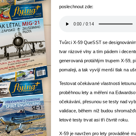
poslechnout zde:
Tvůrci X-59 QueSST se designováním le
tvar rázové vlny a tím pádem i decentn
generovaná protáhlým trupem X-59, pře
pomaleji, a tak vyvíjí menší tlak na u
Testovat očekávané vlastnosti letounu
proběhnou lety a měření na Edwardsově
očekávání, přesunou se testy nad vyb
validace, během níž budou shromažďo
letové testy trvat asi tři čtvrtě roku.
X-59 je navržen pro lety prováděné m