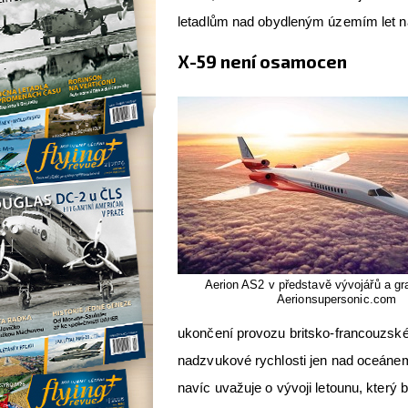
letadlům nad obydleným územím let 
X-59 není osamocen
Aerion AS2 v představě vývojářů a gra
Aerionsupersonic.com
ukončení provozu britsko-francouzskéh
nadzvukové rychlosti jen nad oceánem
navíc uvažuje o vývoji letounu, který