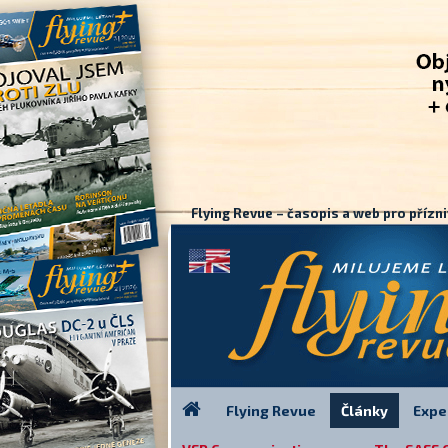
Flying Revue – časopis a web pro přízni
Flying Revue
Články
Expe