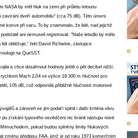
 NASA by měl hluk na zemi při průletu letounu
o zavírání dveří automobilu“ (cca 75 dB). Této úrovni
rné konve při varu. To by znamenalo, že lidé, nad jejichž
v podstatě ani nemuseli registrovat. "Naše letadlo by mělo
 lidi obtěžuje," řekl David Richwine, zástupce
hnologii na QueSST.
jila a chce dosáhnout hodnoty ještě o pět decibel nižší.
 rychlosti Mach 2,04 ve výšce 18 300 m hlučnost pro
etěl, 105 dB, což odpovídá přibližně hlučnosti motorové
jářů a zároveň se jim podaří splnit i další kritéria vlivu
by po získání typového osvědčení nic bránit nástupu nové
 Mimochodem, pokud budou splněny limity hlukových
vat změnu předpisu FAA, jímž je od roku 1973 komerčním