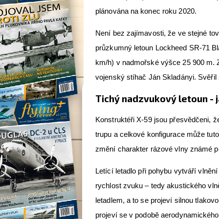
plánována na konec roku 2020.
Není bez zajímavosti, že ve stejné to
průzkumný letoun Lockheed SR-71 Blac
km/h) v nadmořské výšce 25 900 m. Z
vojenský stíhač Ján Skladányi. Svěři
Tichý nadzvukový letoun - j
Konstruktéři X-59 jsou přesvědčeni, ž
trupu a celkové konfigurace může tuto 
změní charakter rázové vlny známé p
Letící letadlo při pohybu vytváří vlněn
rychlost zvuku – tedy akustického vlně
letadlem, a to se projeví silnou tlakov
projeví se v podobě aerodynamického