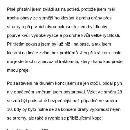
Plné přistání jsem zvládl až na potřetí, protože jsem měl
trochu obavy ze strmějšího klesání k prahu dráhy přes
stromy a při prvních dvou pokusech jsem byl dlouhý –
poprvé kvůli vysoké výšce a po druhé kvůli velké rychlosti.
Při třetím pokusu jsem byl už níž i na base, a tak jsem
klesání na finále zvládl bez problémů. Jen při krátkém finále
mě ještě trochu znervóznil traktorista, který dráhu kus přede
mnou přejel.
Po zastavení na druhém konci jsem se jen otočil, přidal plyn
a v opačeném směrum jsem odstartoval. Vzlet ve směru 28
se zdá být podstatně bezpečnější než případně ve směru
10, kdy by bylo nutné se za koncem dráhy vypořádat nejen
se stromy, ale také s rychle se přibližujícími kopci.