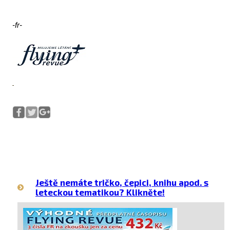
-fr-
Ještě nemáte tričko, čepici, knihu apod. s
leteckou tematikou? Klikněte!