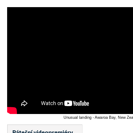
Letecká videa
Aktuální FR + archiv
Letecká muzea
VFR Communication app
The SAFE Guide app
Nabídky práce v letectví
Inzerujte s námi
E-SHOP
Unusual landing - Awaroa Bay, New Ze
Páteční videopremiéry