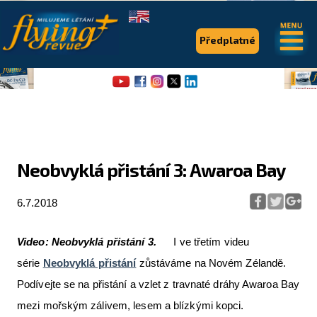
.
.
Předplatné
Neobvyklá přistání 3: Awaroa Bay
Flying Revue
6.7.2018
Články
Video: Neobvyklá přistání 3.
I ve třetím videu
Expedice
série
Neobvyklá přistání
zůstáváme na Novém Zélandě.
Pro piloty
Podívejte se na přistání a vzlet z travnaté dráhy Awaroa Bay
mezi mořským zálivem, lesem a blízkými kopci.
Série & speciály