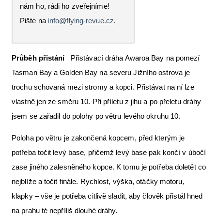
nám ho, rádi ho zveřejníme!
Pište na
info@flying-revue.cz
.
Průběh přistání
Přistávací dráha Awaroa Bay na pomezí
Tasman Bay a Golden Bay na severu Jižního ostrova je
trochu schovaná mezi stromy a kopci. Přistávat na ní lze
vlastně jen ze směru 10. Při příletu z jihu a po přeletu dráhy
jsem se zařadil do polohy po větru levého okruhu 10.
Poloha po větru je zakončená kopcem, před kterým je
potřeba točit levý base, přičemž levý base pak končí v úbočí
zase jiného zalesněného kopce. K tomu je potřeba doletět co
nejblíže a točit finále. Rychlost, výška, otáčky motoru,
klapky – vše je potřeba citlivě sladit, aby člověk přistál hned
na prahu té nepříliš dlouhé dráhy.