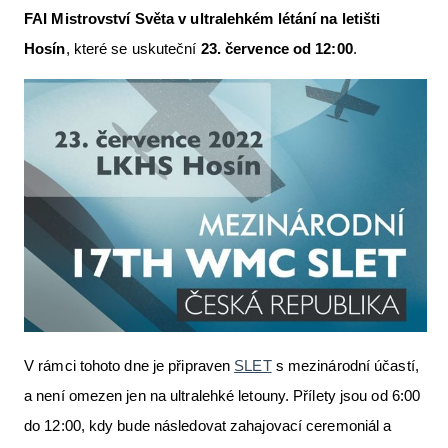
FAI Mistrovství Světa v ultralehkém létání na letišti
Letecká videa
Hosín
, které se uskuteční
23. července od 12:00
.
Aktuální FR + archiv
Letecká muzea
VFR Communication app
The SAFE Guide app
Nabídky práce v letectví
Inzerujte s námi
E-SHOP
V rámci tohoto dne je připraven
SLET
s mezinárodní účastí,
a není omezen jen na ultralehké letouny. Přílety jsou od 6:00
do 12:00, kdy bude následovat zahajovací ceremoniál a