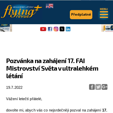
.
.
Předplatné
Pozvánka na zahájení 17. FAI
Mistrovství Světa v ultralehkém
Flying Revue
létání
Články
19.7.2022
Expedice
Pro piloty
Vážení letečtí přátelé,
Série & speciály
dovolte mi, abych vás co nejsrdečněji pozval na zahájení
17.