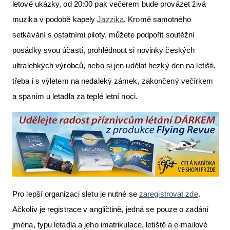
letové ukázky, od 20:00 pak večerem bude provázet živá
muzika v podobě kapely
Jazzika
. Kromě samotného
setkávání s ostatními piloty, můžete podpořit soutěžní
posádky svou účastí, prohlédnout si novinky českých
ultralehkých výrobců, nebo si jen udělat hezký den na letišti,
třeba i s výletem na nedaleký zámek, zakončený večírkem
a spaním u letadla za teplé letní noci.
Pro lepší organizaci sletu je nutné se
zaregistrovat zde
.
Ačkoliv je registrace v angličtině, jedná se pouze o zadání
jména, typu letadla a jeho imatrikulace, letiště a e-mailové