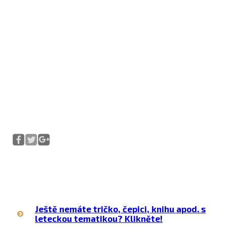
Ještě nemáte tričko, čepici, knihu apod. s
leteckou tematikou? Klikněte!