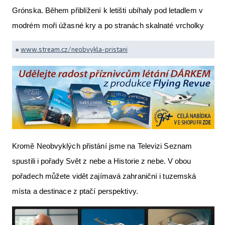
Grónska. Během přiblížení k letišti ubíhaly pod letadlem v
modrém moři úžasné kry a po stranách skalnaté vrcholky
»
www.stream.cz/neobvykla-pristani
Kromě Neobvyklých přistání jsme na Televizi Seznam
spustili i pořady Svět z nebe a Historie z nebe. V obou
pořadech můžete vidět zajímavá zahraniční i tuzemská
místa a destinace z ptačí perspektivy.