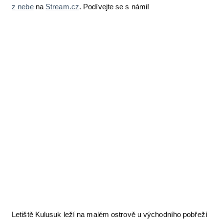
z nebe
na
Stream.cz
. Podívejte se s námi!
Letecká videa
Aktuální FR + archiv
Letecká muzea
VFR Communication app
The SAFE Guide app
Nabídky práce v letectví
Inzerujte s námi
E-SHOP
Letiště Kulusuk leží na malém ostrově u východního pobřeží