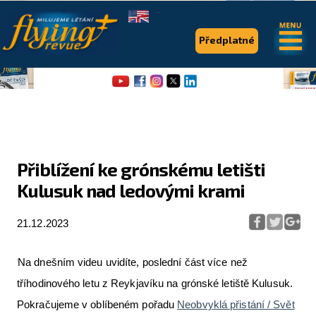
.
.
Předplatné
Přiblížení ke grónskému letišti
Kulusuk nad ledovými krami
Flying Revue
Články
21.12.2023
Expedice
Na dnešním videu uvidíte, poslední část více než
Pro piloty
tříhodinového letu z Reykjavíku na grónské letiště Kulusuk.
Pokračujeme v oblíbeném pořadu
Neobvyklá přistání / Svět
Série & speciály