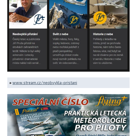
»
www.stream.cz/neobvykla-pristani