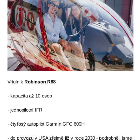
Vrtulník
Robinson R88
- kapacita až 10 osob
- jednopilotní IFR
- čtyřosý autopilot Garmin GFC 600H
- do provozu v USA zřejmě již v roce 2030 - podrobněji jsme