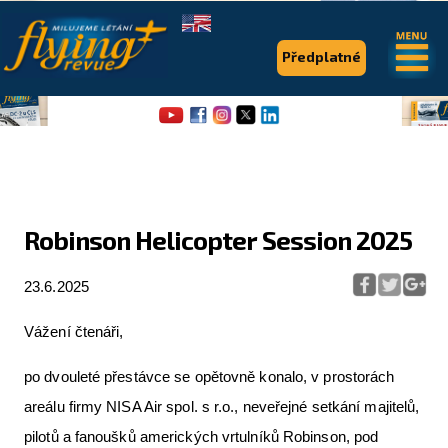
.
.
Předplatné
Robinson Helicopter Session 2025
Flying Revue
23.6.2025
Články
Vážení čtenáři,
Expedice
po dvouleté přestávce se opětovně konalo, v prostorách
Pro piloty
areálu firmy NISA Air spol. s r.o., neveřejné setkání majitelů,
Série & speciály
pilotů a fanoušků amerických vrtulníků Robinson, pod