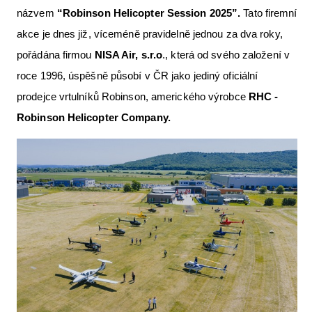
názvem
“Robinson Helicopter Session 2025”.
Tato firemní
Letecká videa
akce je dnes již, víceméně pravidelně jednou za dva roky,
Aktuální FR + archiv
pořádána firmou
NISA Air, s.r.o
., která od svého založení v
Letecká muzea
roce 1996, úspěšně působí v ČR jako jediný oficiální
prodejce vrtulníků Robinson, amerického výrobce
RHC -
VFR Communication app
Robinson Helicopter Company.
The SAFE Guide app
Nabídky práce v letectví
Inzerujte s námi
E-SHOP