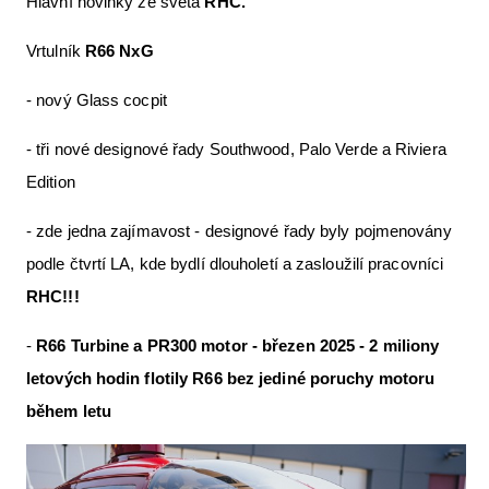
Hlavní novinky ze světa
RHC.
Vrtulník
R66 NxG
- nový Glass cocpit
- tři nové designové řady Southwood, Palo Verde a Riviera
Edition
- zde jedna zajímavost - designové řady byly pojmenovány
podle čtvrtí LA, kde bydlí dlouholetí a zasloužilí pracovníci
RHC!!!
-
R66 Turbine a PR300 motor - březen 2025 - 2 miliony
letových hodin flotily R66 bez jediné poruchy motoru
během letu