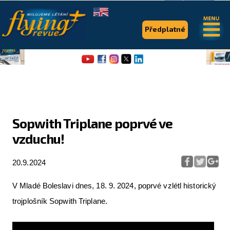
.
.
Předplatné
Sopwith Triplane poprvé ve
vzduchu!
Flying Revue
Články
20.9.2024
Expedice
V Mladé Boleslavi dnes, 18. 9. 2024, poprvé vzlétl historický
Pro piloty
trojplošník Sopwith Triplane.
Série & speciály