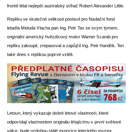
frontě létal nejlepší australský stíhač Robert Alexander Little.
Repliku ve skutečné velikosti postavil pro Nadační fond
letadla Metoda Vlacha pan Ing. Petr Tax se svým týmem,
originální americký hvězdicový motor Warner Scarab pro
repliku zakoupil, zrepasoval a zapůjčil Ing. Petr Handlík. Ten
také dnes s replikou poprvé vzlétl.
Letoun, který vykazuje dobré letové vlastnosti, které
odpovídají vlastnostem originálu létajícímu v první světové
válce, bude ozdobou stálé expozice leteckého muzea