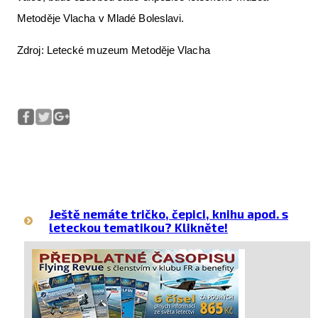
Metoděje Vlacha v Mladé Boleslavi.
Zdroj: Letecké muzeum Metoděje Vlacha
Ještě nemáte tričko, čepici, knihu apod. s
leteckou tematikou? Klikněte!