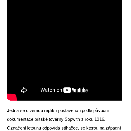
Letecká videa
Aktuální FR + archiv
Letecká muzea
VFR Communication app
The SAFE Guide app
Nabídky práce v letectví
Inzerujte s námi
E-SHOP
Jedná se o věrnou repliku postavenou podle původní
dokumentace britské továrny Sopwith z roku 1916.
Označení letounu odpovídá stíhačce, se kterou na západní