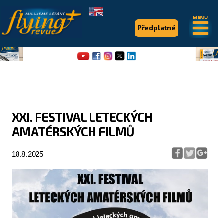
.
.
Předplatné
XXI. FESTIVAL LETECKÝCH
AMATÉRSKÝCH FILMŮ
Flying Revue
Články
18.8.2025
Expedice
Pro piloty
Série & speciály