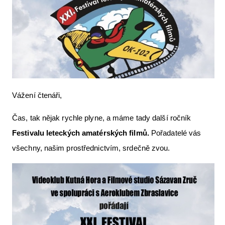
Letecká videa
Aktuální FR + archiv
Letecká muzea
VFR Communication app
The SAFE Guide app
Vážení čtenáři,
Nabídky práce v letectví
Čas, tak nějak rychle plyne, a máme tady další ročník
Inzerujte s námi
Festivalu leteckých amatérských filmů.
Pořadatelé vás
všechny, našim prostřednictvím, srdečně zvou.
E-SHOP