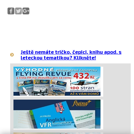
Ještě nemáte tričko, čepici, knihu apod. s
leteckou tematikou? Klikněte!