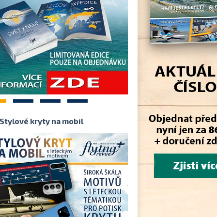
2
3
4
Stylové kryty na mobil