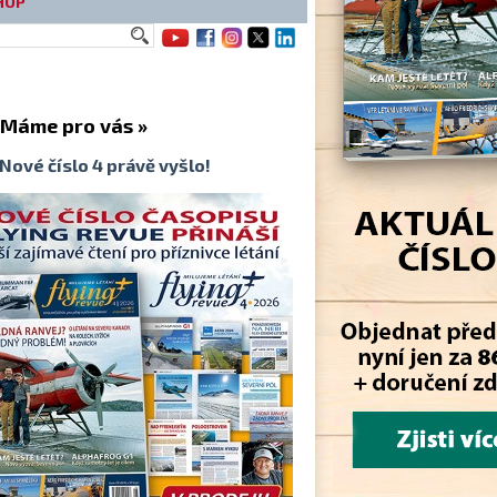
HOP
me pro vás »
Nové číslo 4 právě vyšlo!