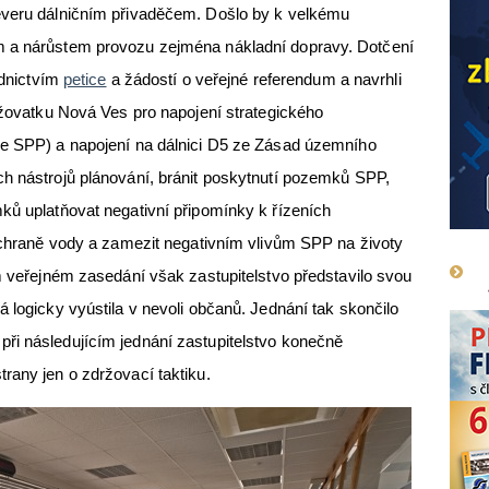
everu dálničním přivaděčem. Došlo by k velkému
m a nárůstem provozu zejména nákladní dopravy. Dotčení
ednictvím
petice
a žádostí o veřejné referendum a navrhli
řižovatku Nová Ves pro napojení strategického
le SPP) a napojení na dálnici D5 ze Zásad územního
ch nástrojů plánování, bránit poskytnutí pozemků SPP,
ků uplatňovat negativní připomínky k řízeních
 ochraně vody a zamezit negativním vlivům SPP na životy
ím veřejném zasedání však zastupitelstvo představilo svou
 logicky vyústila v nevoli občanů. Jednání tak skončilo
ři následujícím jednání zastupitelstvo konečně
rany jen o zdržovací taktiku.