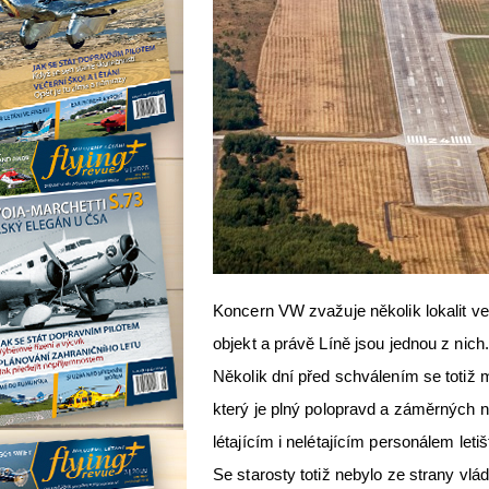
Koncern VW zvažuje několik lokalit 
objekt a právě Líně jsou jednou z nich
Několik dní před schválením se totiž m
který je plný polopravd a záměrných 
létajícím i nelétajícím personálem let
Se starosty totiž nebylo ze strany v