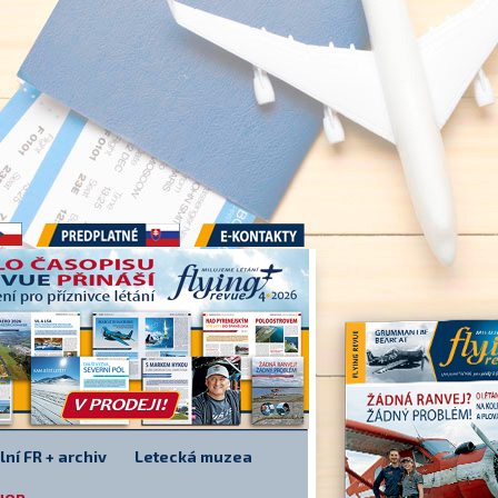
Předplatné
E-kontakty
lní FR + archiv
Letecká muzea