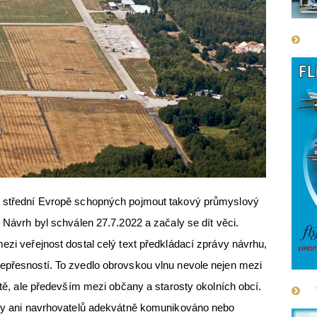
ve střední Evropě schopných pojmout takový průmyslový
. Návrh byl schválen 27.7.2022 a začaly se dít věci.
ezi veřejnost dostal celý text předkládací zprávy návrhu,
nepřesností. To zvedlo obrovskou vlnu nevole nejen mezi
iště, ale především mezi občany a starosty okolních obcí.
lády ani navrhovatelů adekvátně komunikováno nebo