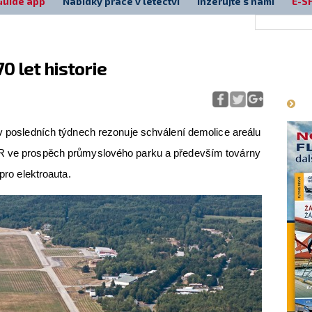
Guide app
Nabídky práce v letectví
Inzerujte s námi
E-S
70 let historie
Má
 v posledních týdnech rezonuje schválení demolice areálu
ČR ve prospěch průmyslového parku a především továrny
 pro elektroauta.