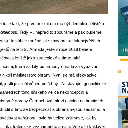
textu je fakt, že prvním krokem má být demolice letiště a
ditelnosti
. Tedy – ,,napřed to zbouráme a pak budeme
stli je to vůbec možné, ale zbavíme se tak největších
jektů na letišti“. Armáda ještě v roce 2018 během
ovala letiště jako strategické a tímto také
1
obcemi, které žádaly od armády úhradu za využívání
 a nikoli ministerstvo obrany. Nyní se má překvapivě
t, jestli je areál vůbec potřebný. Za stávající geopolitické
 parametrech toho líňského velice nekoncepční a
istryně obrany Černochová mluví o válce na hranicích
robudit s tím, že bezpečnost a obrana nejsou zadarmo, a
světlovat veřejnosti, bylo by velice zajímavé, jak by
i tak strategicky významného areálu. Vše o to křiklavěji