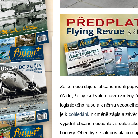
Že se něco děje si občané mohli pop
úřadu, že byl schválen návrh změny ú
logistického hubu a k němu vedoucího
je k
dohledání
, nicméně zápis a závěr 
vyjádřili občané nesouhlas s celou akc
budovy. Obec by se tak dostala do napr