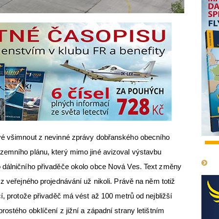
rvé všimnout z nevinné zprávy dobřanského obecního
1
zemního plánu, který mimo jiné avizoval výstavbu
 dálničního přivaděče okolo obce Nová Ves. Text změny
z veřejného projednávání už nikoli. Právě na něm totiž
í, protože přivaděč má vést až 100 metrů od nejbližší
ostého obklíčení z jižní a západní strany letištním