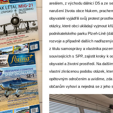
areálem, z východu dálnicí D5 a ze s
narušení života obce hlukem, prache
obyvatelé vyjádřili svůj protest prostř
otázky, které obci ukládají vyjmout k
podnikatelského parku Plzeň-Líně (dá
rozvoje a případně dalších nadřazený
z titulu samosprávy a vlastníka pozem
souvisejících s SPP, zajistit kroky k
obyvatel a životní prostředí. Na dalš
vlastní zkrácenou podobu otázek, která
opětovným odročením a uvidíme, zda p
občanům vyhoví a nejedná se z jeho st