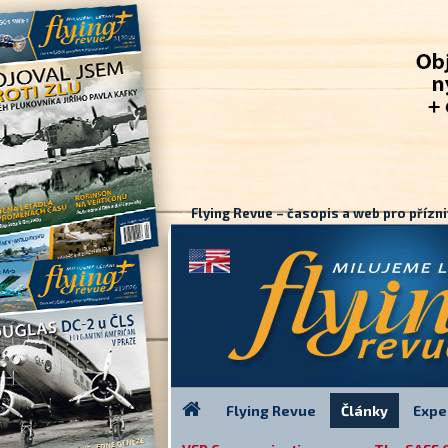
Flying Revue – časopis a web pro přízni
Flying Revue
Články
Expe