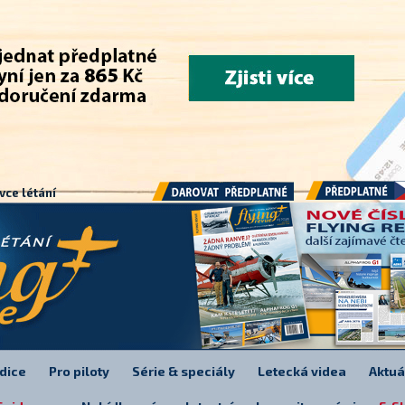
.
vce létání
Předplatné
Darovat předplatné
dice
Pro piloty
Série & speciály
Letecká videa
Aktuá