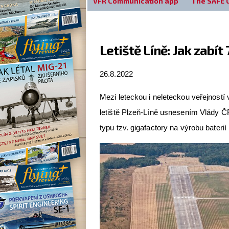
VFR Communication app
The SAFE 
Letiště Líně: Jak zabít 
26.8.2022
Mezi leteckou i neleteckou veřejností
letiště Plzeň-Líně usnesením Vlády 
typu tzv. gigafactory na výrobu baterií