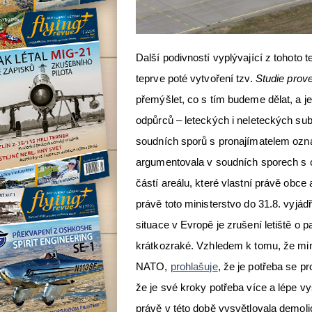
Další podivností vyplývající z tohoto 
teprve poté vytvoření tzv.
Studie prove
přemýšlet, co s tím budeme dělat, a je
odpůrců – leteckých i neleteckých sub
soudních sporů s pronajímatelem označ
argumentovala v soudních sporech s 
částí areálu, které vlastní právě obce
právě toto ministerstvo do 31.8. vyjádři
situace v Evropě je zrušení letiště o
krátkozraké. Vzhledem k tomu, že min
NATO,
prohlašuje
, že je potřeba se p
že je své kroky potřeba více a lépe vy
právě v této době vysvětlovala demolic