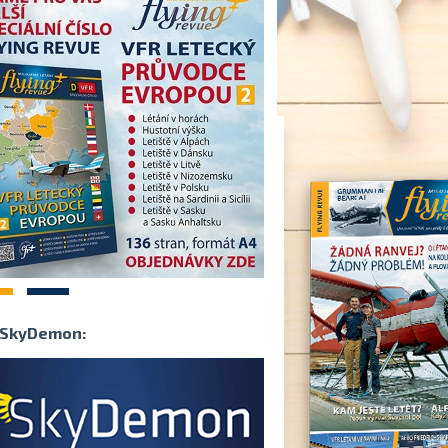
2
SkyDemon: