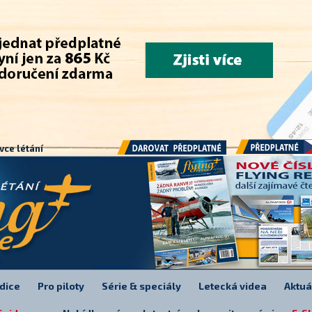
.
vce létání
Předplatné
Darovat předplatné
dice
Pro piloty
Série & speciály
Letecká videa
Aktuá