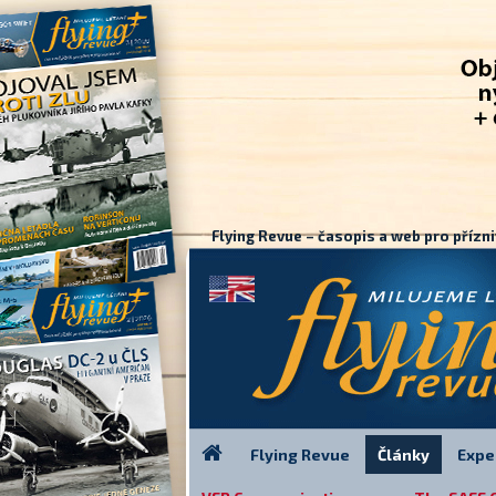
Flying Revue – časopis a web pro přízni
Flying Revue
Články
Expe