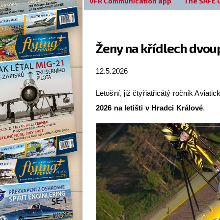
VFR Communication app
The SAFE 
Ženy na křídlech dvoup
12.5.2026
Letošní, již čtyřiatřicátý ročník Aviat
2026 na letišti v Hradci Králové
.