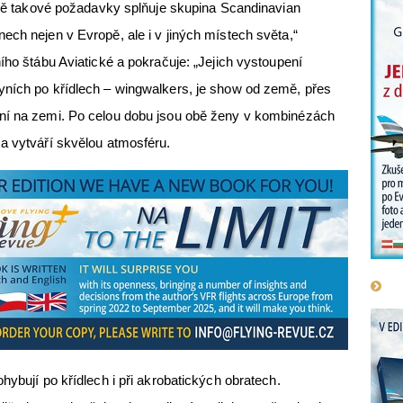
esně takové požadavky splňuje skupina Scandinavian
ech nejen v Evropě, ale i v jiných místech světa,“
ího štábu Aviatické a pokračuje: „Jejich vystoupení
yních po křídlech – wingwalkers, je show od země, přes
ní na zemi. Po celou dobu jsou obě ženy v kombinézách
a vytváří skvělou atmosféru.
hybují po křídlech i při akrobatických obratech.