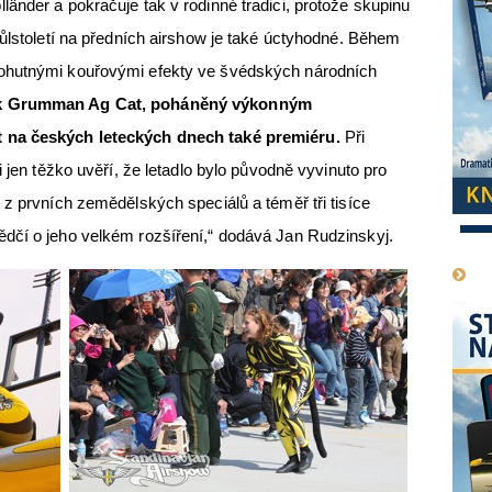
änder a pokračuje tak v rodinné tradici, protože skupinu
půlstoletí na předních airshow je také úctyhodné. Během
ohutnými kouřovými efekty ve švédských národních
ík Grumman Ag Cat, poháněný výkonným
 na českých leteckých dnech také premiéru.
Při
i jen těžko uvěří, že letadlo bylo původně vyvinuto pro
 z prvních zemědělských speciálů a téměř tři tisíce
1
dčí o jeho velkém rozšíření,“ dodává Jan Rudzinskyj.