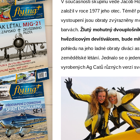
V současnosti skupinu vede Jacob Holl
založil v roce 1977 jeho otec. Téměř 
vystoupení jsou obraty zvýrazněny m
barvách.
Žlutý mohutný dvouplošn
hvězdicovým devítiválcem, bude mít
pohledu na jeho ladné obraty diváci as
zemědělské létání. Jednalo se o jeden
vyrobených Ag Catů různých verzí svě