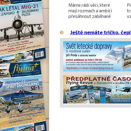
Projekt nadzvukového
Máme rádi věci, které
P
letounu X-59 QueSST
mají rozmach a ambici
t
o
směřuje k prvnímu letu
přesáhnout zaběhané
v
hranice
Ještě nemáte tričko, čepi