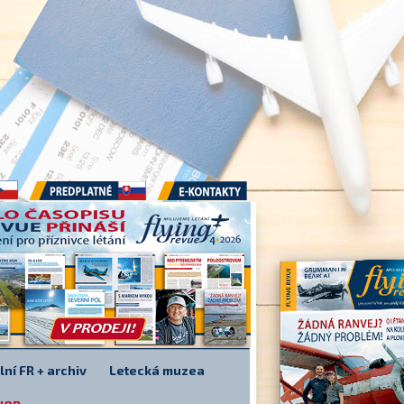
Předplatné
E-kontakty
lní FR + archiv
Letecká muzea