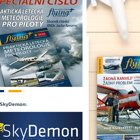
2
SkyDemon: