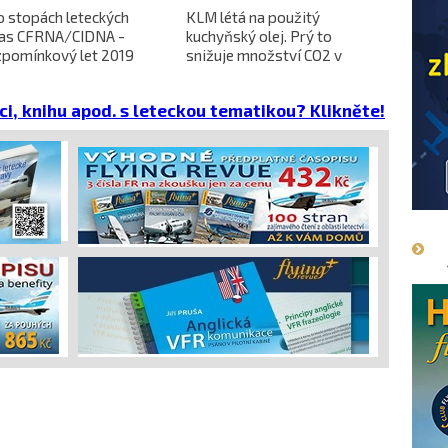
o stopách leteckých
KLM létá na použitý
L-610 no
ras CFRNA/CIDNA -
kuchyňský olej. Prý to
předběžn
zpomínkový let 2019
snižuje množství CO2 v
dokončen
emisích
dopravců 
projekt 
ci, knihu apod. s leteckou tematikou? Klikněte!
cena