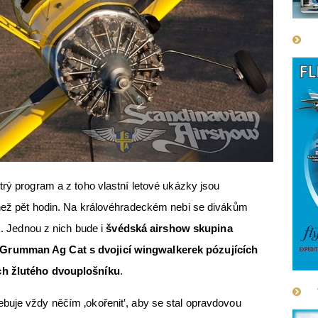
trý program a z toho vlastní letové ukázky jsou
 než pět hodin. Na královéhradeckém nebi se divákům
ek. Jednou z nich bude i
švédská airshow skupina
Grumman Ag Cat s dvojicí wingwalkerek pózujících
ch žlutého dvouplošníku
.
buje vždy něčím ‚okořenit‛, aby se stal opravdovou