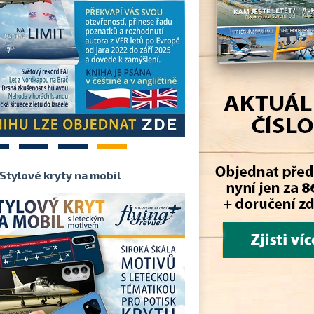
2
3
4
Stylové kryty na mobil