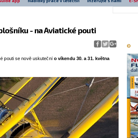
Guide app
Nabídky práce v letectví
Inzerujte s námi
E-S
lošníku - na Aviatické pouti
Má
ické pouti se nově uskuteční
o víkendu 30. a 31. května