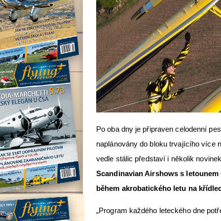
Po oba dny je připraven celodenní pes
naplánovány do bloku trvajícího více
vedle stálic představí i několik novin
Scandinavian Airshows s letounem 
během akrobatického letu na křídle
„Program každého leteckého dne potře