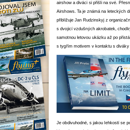
airshow a diváci si přišli na své. Př
Airshows. Ta je známá na leteckých dn
přibližuje Jan Rudzinskyj z organizačn
s dvojicí vzdušných akrobatek, chodk
samotnou letovou ukázku až po přistá
s tygřím motivem v kontaktu s diváky 
Je obdivuhodné, s jakou lehkostí se po