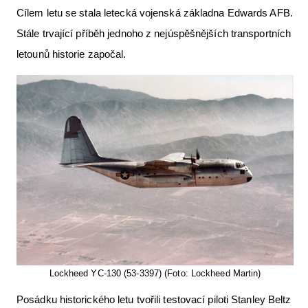
Cílem letu se stala letecká vojenská základna Edwards AFB.
Letecká videa
Stále trvající příběh jednoho z nejúspěšnějších transportních
Aktuální FR + archiv
letounů historie započal.
Letecká muzea
VFR Communication app
The SAFE Guide app
Nabídky práce v letectví
Inzerujte s námi
E-SHOP
Lockheed YC-130 (53-3397) (Foto: Lockheed Martin)
Posádku historického letu tvořili testovací piloti Stanley Beltz