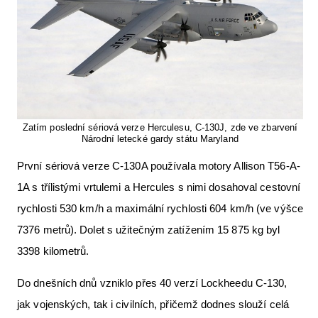
Zatím poslední sériová verze Herculesu, C-130J, zde ve zbarvení
Národní letecké gardy státu Maryland
První sériová verze C-130A používala motory Allison T56-A-
1A s třílistými vrtulemi a Hercules s nimi dosahoval cestovní
rychlosti 530 km/h a maximální rychlosti 604 km/h (ve výšce
7376 metrů). Dolet s užitečným zatížením 15 875 kg byl
3398 kilometrů.
Do dnešních dnů vzniklo přes 40 verzí Lockheedu C-130,
jak vojenských, tak i civilních, přičemž dodnes slouží celá