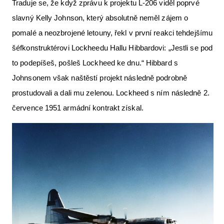
Traduje se, že když zprávu k projektu L-206 viděl poprvé
slavný Kelly Johnson, který absolutně neměl zájem o
pomalé a neozbrojené letouny, řekl v první reakci tehdejšímu
šéfkonstruktérovi Lockheedu Hallu Hibbardovi: „Jestli se pod
to podepíšeš, pošleš Lockheed ke dnu.“ Hibbard s
Johnsonem však naštěstí projekt následně podrobně
prostudovali a dali mu zelenou. Lockheed s ním následně 2.
července 1951 armádní kontrakt získal.