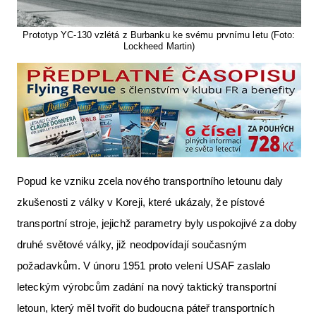
Prototyp YC-130 vzlétá z Burbanku ke svému prvnímu letu (Foto:
Lockheed Martin)
Popud ke vzniku zcela nového transportního letounu daly
zkušenosti z války v Koreji, které ukázaly, že pístové
transportní stroje, jejichž parametry byly uspokojivé za doby
druhé světové války, již neodpovídají současným
požadavkům. V únoru 1951 proto velení USAF zaslalo
leteckým výrobcům zadání na nový taktický transportní
letoun, který měl tvořit do budoucna páteř transportních