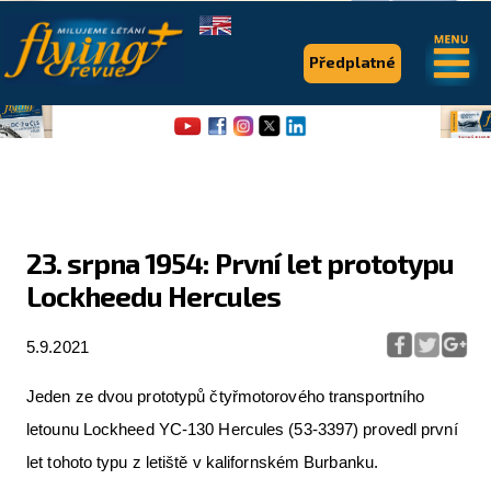
.
.
Předplatné
23. srpna 1954: První let prototypu
Lockheedu Hercules
Flying Revue
Články
5.9.2021
Expedice
Jeden ze dvou prototypů čtyřmotorového transportního
Pro piloty
letounu Lockheed YC-130 Hercules (53-3397) provedl první
let tohoto typu z letiště v kalifornském Burbanku.
Série & speciály