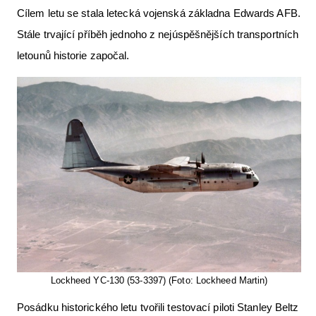
Cílem letu se stala letecká vojenská základna Edwards AFB.
Letecká videa
Stále trvající příběh jednoho z nejúspěšnějších transportních
Aktuální FR + archiv
letounů historie započal.
Letecká muzea
VFR Communication app
The SAFE Guide app
Nabídky práce v letectví
Inzerujte s námi
E-SHOP
Lockheed YC-130 (53-3397) (Foto: Lockheed Martin)
Posádku historického letu tvořili testovací piloti Stanley Beltz