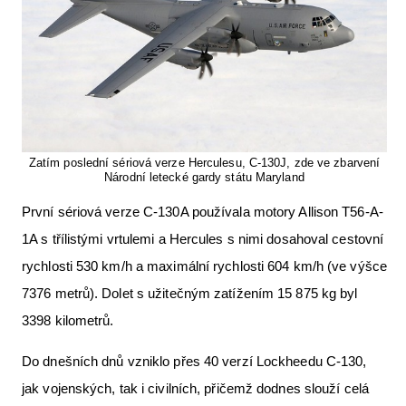
Zatím poslední sériová verze Herculesu, C-130J, zde ve zbarvení
Národní letecké gardy státu Maryland
První sériová verze C-130A používala motory Allison T56-A-
1A s třílistými vrtulemi a Hercules s nimi dosahoval cestovní
rychlosti 530 km/h a maximální rychlosti 604 km/h (ve výšce
7376 metrů). Dolet s užitečným zatížením 15 875 kg byl
3398 kilometrů.
Do dnešních dnů vzniklo přes 40 verzí Lockheedu C-130,
jak vojenských, tak i civilních, přičemž dodnes slouží celá