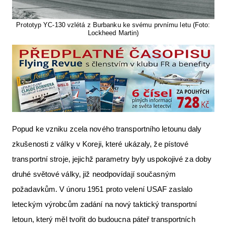
Prototyp YC-130 vzlétá z Burbanku ke svému prvnímu letu (Foto:
Lockheed Martin)
Popud ke vzniku zcela nového transportního letounu daly
zkušenosti z války v Koreji, které ukázaly, že pístové
transportní stroje, jejichž parametry byly uspokojivé za doby
druhé světové války, již neodpovídají současným
požadavkům. V únoru 1951 proto velení USAF zaslalo
leteckým výrobcům zadání na nový taktický transportní
letoun, který měl tvořit do budoucna páteř transportních