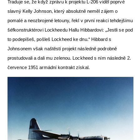
Traduje se, že když zprávu k projektu L-206 viděl poprvé
slavný Kelly Johnson, který absolutně neměl zájem o
pomalé a neozbrojené letouny, řekl v první reakci tehdejšímu
šéfkonstruktérovi Lockheedu Hallu Hibbardovi: „Jestli se pod
to podepíšeš, pošleš Lockheed ke dnu.“ Hibbard s
Johnsonem však naštěstí projekt následně podrobně
prostudovali a dali mu zelenou. Lockheed s ním následně 2.
července 1951 armádní kontrakt získal.