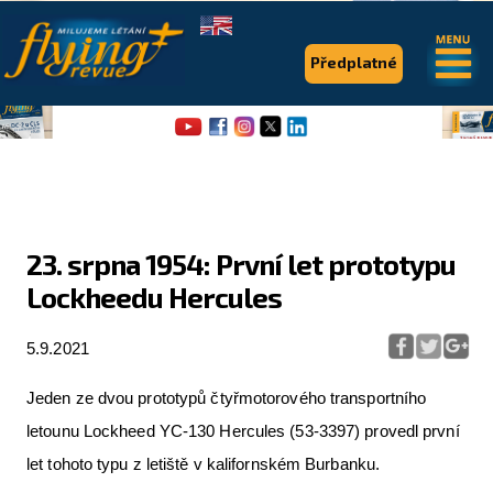
.
.
Předplatné
23. srpna 1954: První let prototypu
Lockheedu Hercules
Flying Revue
Články
5.9.2021
Expedice
Jeden ze dvou prototypů čtyřmotorového transportního
Pro piloty
letounu Lockheed YC-130 Hercules (53-3397) provedl první
let tohoto typu z letiště v kalifornském Burbanku.
Série & speciály