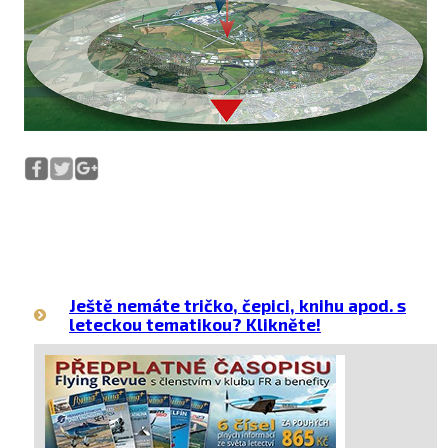
Ještě nemáte tričko, čepici, knihu apod. s
leteckou tematikou? Klikněte!