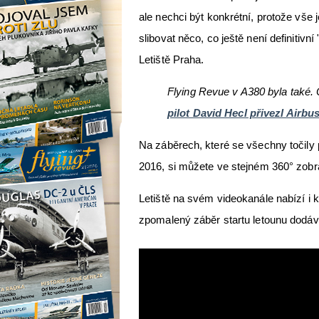
ale nechci být konkrétní, protože vše 
slibovat něco, co ještě není definitiv
Letiště Praha.
Flying Revue v A380 byla také. 
pilot David Hecl přivezl Airb
Na záběrech, které se všechny točily p
2016, si můžete ve stejném 360° zobraz
Letiště na svém videokanále nabízí i kl
zpomalený záběr startu letounu dodává