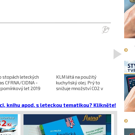
>
o stopách leteckých
KLM létá na použitý
L-610 no
ras CFRNA/CIDNA -
kuchyňský olej. Prý to
předběžn
zpomínkový let 2019
snižuje množství CO2 v
dokončen
emisích
dopravců 
projekt 
ci, knihu apod. s leteckou tematikou? Klikněte!
cena