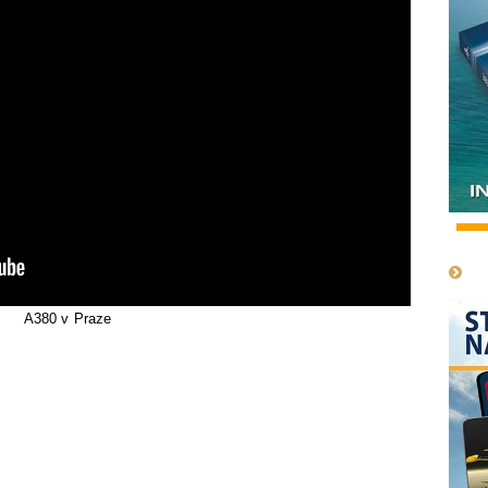
1
A380 v Praze