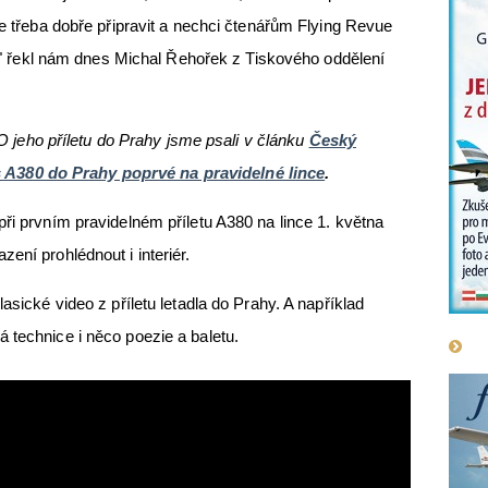
je třeba dobře připravit a nechci čtenářům Flying Revue
ní " řekl nám dnes Michal Řehořek z Tiskového oddělení
O jeho příletu do Prahy jsme psali v článku
Český
us A380 do Prahy poprvé na pravidelné lince
.
ři prvním pravidelném příletu A380 na lince 1. května
ení prohlédnout i interiér.
asické video z příletu letadla do Prahy. A například
 technice i něco poezie a baletu.