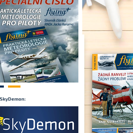
2
SkyDemon: