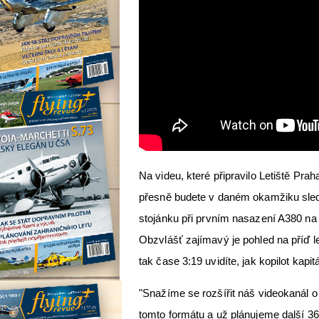
Na videu, které připravilo Letiště Pra
přesně budete v daném okamžiku sledov
stojánku při prvním nasazení A380 na 
Obzvlášť zajímavý je pohled na příď l
tak čase 3:19 uvidíte, jak kopilot ka
"Snažíme se rozšířit náš videokanál o 
tomto formátu a už plánujeme další 360°