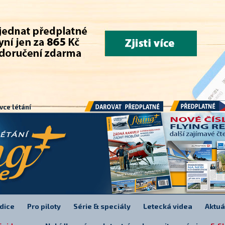
.
vce létání
Předplatné
Darovat předplatné
dice
Pro piloty
Série & speciály
Letecká videa
Aktuá