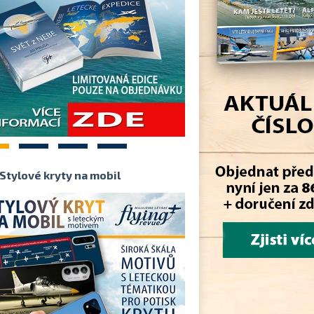
2
3
4
Stylové kryty na mobil