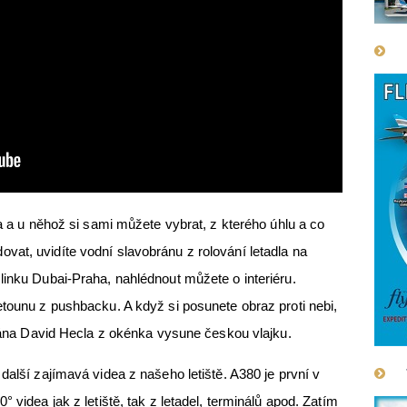
ha a u něhož si sami můžete vybrat, z kterého úhlu a co
at, uvidíte vodní slavobránu z rolování letadla na
linku Dubai-Praha, nahlédnout můžete o interiéru.
etounu z pushbacku. A když si posunete obraz proti nebi,
pitána David Hecla z okénka vysune českou vlajku.
další zajímavá videa z našeho letiště. A380 je první v
 videa jak z letiště, tak z letadel, terminálů apod. Zatím