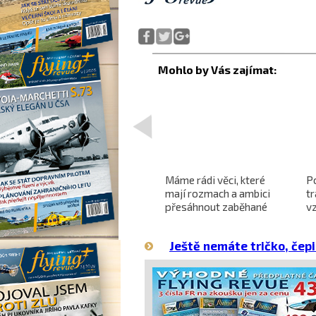
<
Projekt nadzvukového
Máme rádi věci, které
P
letounu X-59 QueSST
mají rozmach a ambici
t
o
směřuje k prvnímu letu
přesáhnout zaběhané
v
hranice
Ještě nemáte tričko, čepi