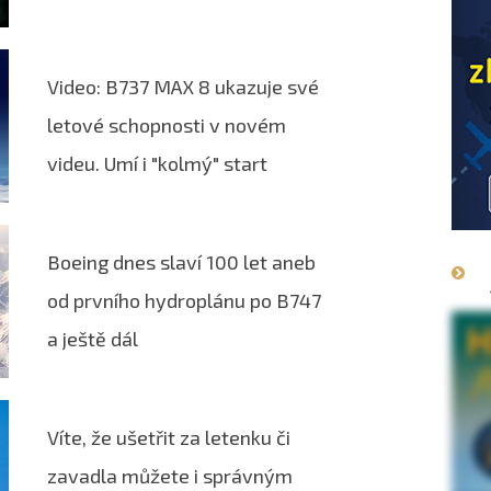
Video: B737 MAX 8 ukazuje své
letové schopnosti v novém
videu. Umí i "kolmý" start
Boeing dnes slaví 100 let aneb
od prvního hydroplánu po B747
a ještě dál
Víte, že ušetřit za letenku či
zavadla můžete i správným