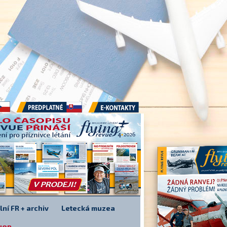
Předplatné
E-kontakty
lní FR + archiv
Letecká muzea