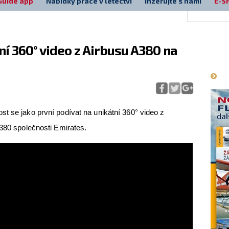
Guide app
Nabídky práce v letectví
Inzerujte s námi
E-S
ní 360° video z Airbusu A380 na
Má
t se jako první podívat na unikátní 360° video z
A380 společnosti Emirates.