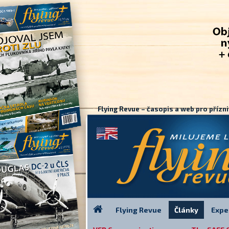
Flying Revue – časopis a web pro přízni
Flying Revue
Články
Expe