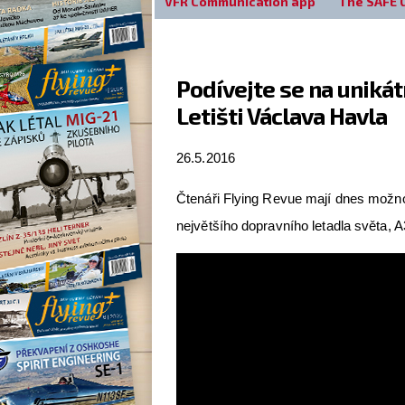
VFR Communication app
The SAFE 
Podívejte se na unikát
Letišti Václava Havla
26.5.2016
Čtenáři Flying Revue mají dnes možnos
největšího dopravního letadla světa, 