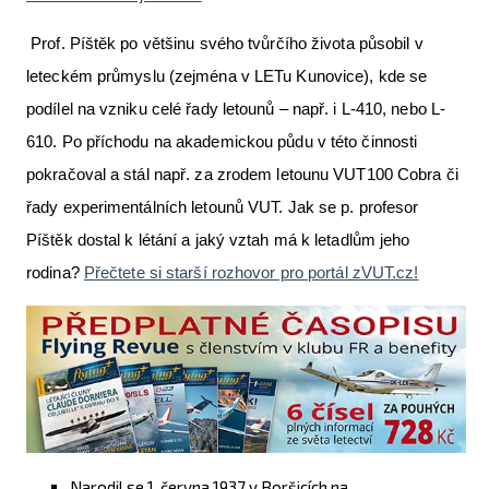
Prof. Píštěk po většinu svého tvůrčího života působil v
leteckém průmyslu (zejména v LETu Kunovice), kde se
podílel na vzniku celé řady letounů – např. i L-410, nebo L-
610. Po příchodu na akademickou půdu v této činnosti
pokračoval a stál např. za zrodem letounu VUT100 Cobra či
řady experimentálních letounů VUT. Jak se p. profesor
Píštěk dostal k létání a jaký vztah má k letadlům jeho
rodina?
Přečtete si starší rozhovor pro portál zVUT.cz!
Narodil se 1. června 1937 v Boršicích na