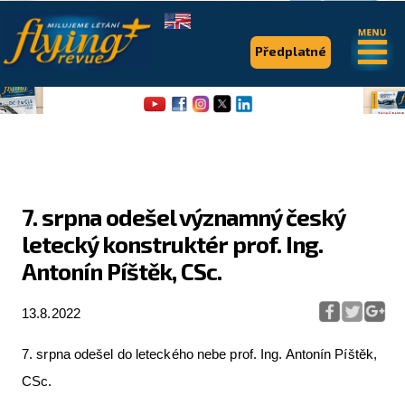
.
.
Předplatné
7. srpna odešel významný český
letecký konstruktér prof. Ing.
Flying Revue
Antonín Píštěk, CSc.
Články
13.8.2022
Expedice
Pro piloty
7. srpna odešel do leteckého nebe prof. Ing. Antonín Píštěk,
CSc.
Série & speciály