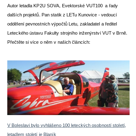
Autor letadla KP2U SOVA, Evektorské VUT100 a řady
Letecká videa
dalších projektů. Pan statik z LETu Kunovice - vedoucí
Aktuální FR + archiv
oddělení pevnostních výpočtů Letu, zakladatel a ředitel
Letecká muzea
Leteckého ústavu Fakulty strojního inženýrství VUT v Brně.
Přečtěte si více o něm v našich článcích:
VFR Communication app
The SAFE Guide app
Nabídky práce v letectví
Inzerujte s námi
E-SHOP
V Boleslavi bylo vyhlášeno 100 leteckých osobností století,
letadlem století je Blaník