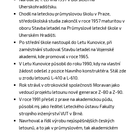
Uherskohradišťsku.
Chodil na leteckou průmyslovou školu v Praze,
středoškolská studia zakončil v roce 1957 maturitou v
oboru Stavba letadel na Průmyslové letecké škole v
Uherském Hradišti.
Po střední škole nastoupil do Letu Kunovice, při
zaměstnání studoval Stavbu letadel na Vojenské
akademii, kde promoval v roce 1965.
V Letu Kunovice působil do roku 1990, kdy na vlastní
žádost odešel z pozice hlavního konstruktéra. Stál zde
u zrodu letounů L-410 a L-610.
Rok strávil v otrokovické společnosti Moravan jako
vedoucí projektu letounu nové generace Z-80 a Z-90.
V roce 1991 přešel z praxe na akademickou půdu,
působil mj. jako ředitel Leteckého ústavu Fakulty
strojního inženýrství VUT v Brně.
Navrhoval a řídil výrobu nejúspěšnějších českých
letounů, a to jak v průmyslovém, tak akademickém