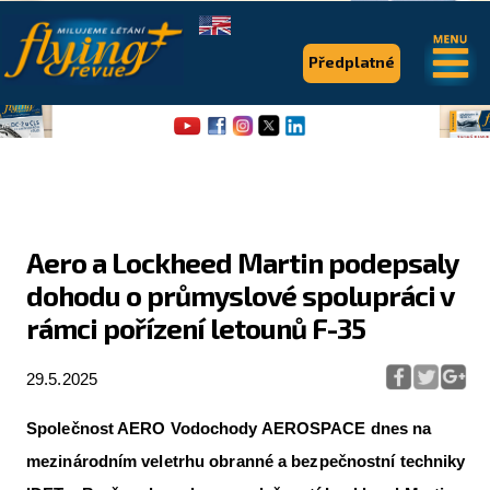
.
.
Předplatné
Aero a Lockheed Martin podepsaly
dohodu o průmyslové spolupráci v
Flying Revue
rámci pořízení letounů F-35
Články
29.5.2025
Expedice
Pro piloty
Společnost AERO Vodochody AEROSPACE dnes na
mezinárodním veletrhu obranné a bezpečnostní techniky
Série & speciály