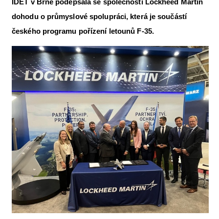
IDET v Brně podepsala se společností Lockheed Martin
Letecká videa
dohodu o průmyslové spolupráci, která je součástí
Aktuální FR + archiv
českého programu pořízení letounů F-35.
Letecká muzea
VFR Communication app
The SAFE Guide app
Nabídky práce v letectví
Inzerujte s námi
E-SHOP