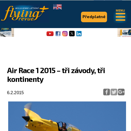
.
.
Předplatné
Air Race 1 2015 – tři závody, tři
kontinenty
Flying Revue
Články
6.2.2015
Expedice
Pro piloty
Série & speciály