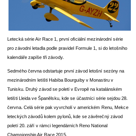
Letecká videa
Aktuální FR + archiv
Letecká muzea
Letecká série Air Race 1, první oficiální mezinárodní série
VFR Communication app
pro závodní letadla podle pravidel Formule 1, si do letošního
The SAFE Guide app
kalendáře zapíše tři závody.
Nabídky práce v letectví
Sedmého června odstartuje první závod letošní sezóny na
Inzerujte s námi
mezinárodním letišti Habiba Bourguiby v Monastiru v
Tunisku. Druhý závod se poletí v Evropě na katalánském
E-SHOP
letišti Lleida ve Španělsku, kde se účastníci série sejdou 28.
června. Celá série pak vyvrcholí v americkém Renu, Mekce
leteckých závodů kolem pylonů, kde se závěrečný závod
poletí 20. září v rámci legendárních Reno National
Championship Air Race 2015.