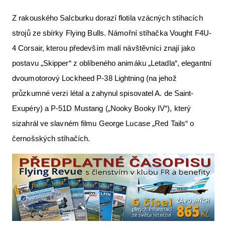
Z rakouského Salcburku dorazí flotila vzácných stíhacích
strojů ze sbírky Flying Bulls. Námořní stíhačka Vought F4U-
4 Corsair, kterou především malí návštěvníci znají jako
postavu „Skipper“ z oblíbeného animáku „Letadla“, elegantní
dvoumotorový Lockheed P-38 Lightning (na jehož
průzkumné verzi létal a zahynul spisovatel A. de Saint-
Exupéry) a P-51D Mustang („Nooky Booky IV“), který
sizahrál ve slavném filmu George Lucase „Red Tails“ o
černošských stíhačích.