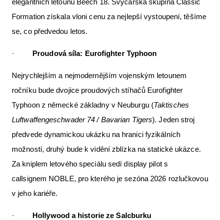
elegantních letounů Beech 18. Švýcarská skupina Classic
Formation získala vloni cenu za nejlepší vystoupení, těšíme
se, co předvedou letos.
·
Proudová síla:
Eurofighter Typhoon
Nejrychlejším a nejmodernějším vojenským letounem
ročníku bude dvojice proudových stíhačů Eurofighter
Typhoon z německé základny v Neuburgu (
Taktisches
Luftwaffengeschwader 74 / Bavarian Tigers
). Jeden stroj
předvede dynamickou ukázku na hranici fyzikálních
možností, druhý bude k vidění zblízka na statické ukázce.
Za kniplem letového speciálu sedí display pilot s
callsignem NOBLE, pro kterého je sezóna 2026 rozlučkovou
v jeho kariéře.
·
Hollywood a historie ze Salcburku