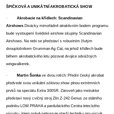
ŠPIČKOVÁ A UNIKÁTNÍ AKROBATICKÁ SHOW
·
Akrobacie na křídlech:
Scandinavian
Airshows
Divácky mimořádně atraktivním bodem programu
bude vystoupení švédské airshow skupiny Scandinavian
Airshows. Na nebi se představí s robustním žlutým
dvouplošníkem Grumman Ag Cat, na jehož křídlech bude
během akrobatického letu pózovat dvojice odvážných
wingwalkerek.
·
Martin Šonka
ve dvou rolích: Přední český akrobat
předvede svou unikátní sólovou show plnou extrémních
prvků na speciálu Extra 300SR. Zároveň jako instruktor
představí nový cvičný stroj Zlín Z-242 Genus ze státního
podniku LOM PRAHA a pardubického Centra leteckého
výcviku, který právě nahrazuje starší techniku pro výcvik