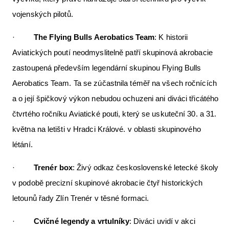
vojenských pilotů.
·
The Flying Bulls Aerobatics Team
: K historii
Aviatických poutí neodmyslitelně patří skupinová akrobacie
zastoupená především legendární skupinou Flying Bulls
Aerobatics Team. Ta se zúčastnila téměř na všech ročnících
a o její špičkový výkon nebudou ochuzeni ani diváci třicátého
čtvrtého ročníku Aviatické pouti, který se uskuteční 30. a 31.
května na letišti v Hradci Králové. v oblasti skupinového
létání.
·
Trenér box
: Živý odkaz československé letecké školy
v podobě precizní skupinové akrobacie čtyř historických
letounů řady Zlín Trenér v těsné formaci.
·
Cvičné legendy a vrtulníky
: Diváci uvidí v akci