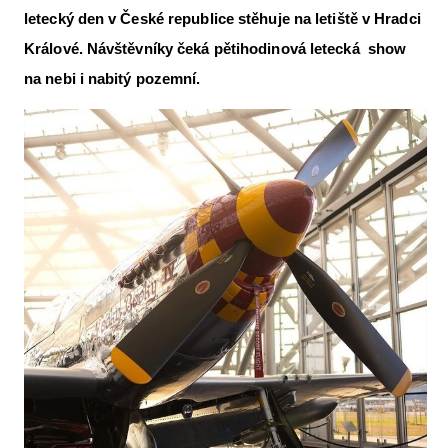
letecký den v České republice stěhuje na letiště v Hradci
Letecká videa
Králové. Návštěvníky čeká pětihodinová letecká show
Aktuální FR + archiv
na nebi i nabitý pozemní.
Letecká muzea
VFR Communication app
The SAFE Guide app
Nabídky práce v letectví
Inzerujte s námi
E-SHOP