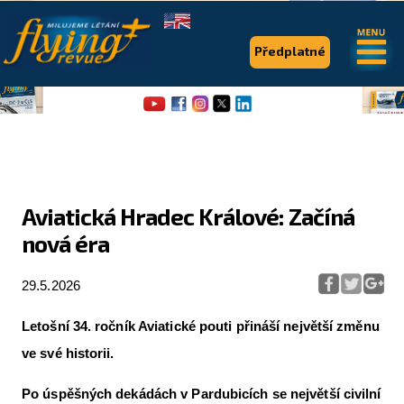
.
.
Předplatné
Aviatická Hradec Králové: Začíná
nová éra
Flying Revue
Články
29.5.2026
Expedice
Letošní 34. ročník Aviatické pouti přináší největší změnu
Pro piloty
ve své historii.
Série & speciály
Po úspěšných dekádách v Pardubicích se největší civilní