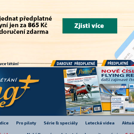
.
vce létání
Předplatné
Darovat předplatné
dice
Pro piloty
Série & speciály
Letecká videa
Aktuá