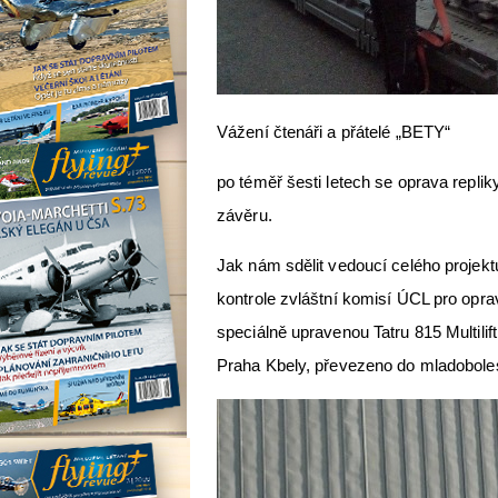
Vážení čtenáři a přátelé „BETY“
po téměř šesti letech se oprava replik
závěru.
Jak nám sdělit vedoucí celého projekt
kontrole zvláštní komisí ÚCL pro opr
speciálně upravenou Tatru 815 Multili
Praha Kbely, převezeno do mladobol