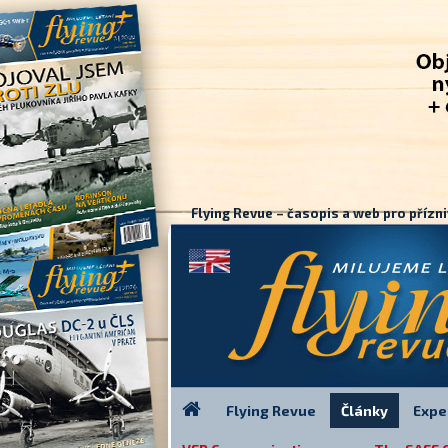
Flying Revue – časopis a web pro přízni
Flying Revue
Články
Expe