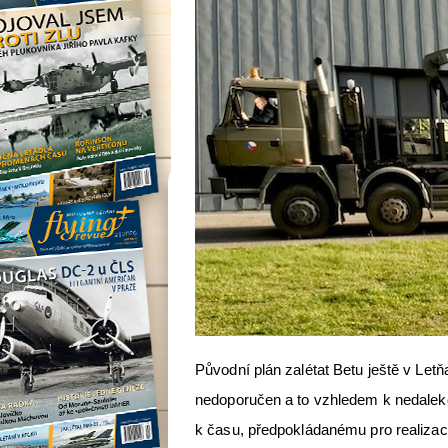
Původní plán zalétat Betu ještě v Letň
nedoporučen a to vzhledem k nedaleké 
k času, předpokládanému pro realizac