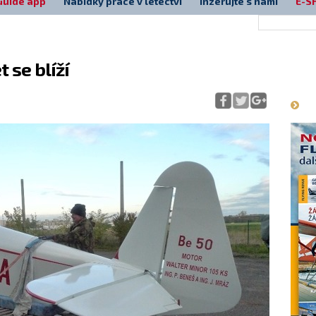
Guide app
Nabídky práce v letectví
Inzerujte s námi
E-S
t se blíží
Má