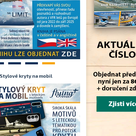
2
3
4
Stylové kryty na mobil