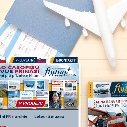
Předplatné
E-kontakty
lní FR + archiv
Letecká muzea