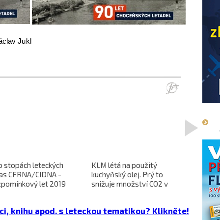
áclav Jukl
>
o stopách leteckých
KLM létá na použitý
L-610 no
ras CFRNA/CIDNA -
kuchyňský olej. Prý to
předběžn
zpomínkový let 2019
snižuje množství CO2 v
dokončen
emisích
dopravců 
projekt 
ci, knihu apod. s leteckou tematikou? Klikněte!
cena