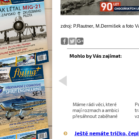
zdroj: P.Rautner, M.Dermišek a foto V
<
Projekt nadzvukového
Máme rádi věci, které
P
letounu X-59 QueSST
mají rozmach a ambici
t
o
směřuje k prvnímu letu
přesáhnout zaběhané
v
hranice
Ještě nemáte tričko, čepi