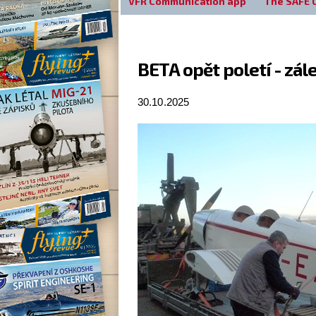
VFR Communication app
The SAFE 
BETA opět poletí - zále
30.10.2025