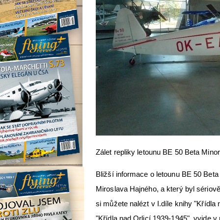
Zálet repliky letounu BE 50 Beta Minor 
Bližší informace o letounu BE 50 Beta 
Miroslava Hajného, a který byl sério
si můžete nalézt v I.díle knihy "Křídla
"Křídla nad Orlicí 1939-1945", vyjde 