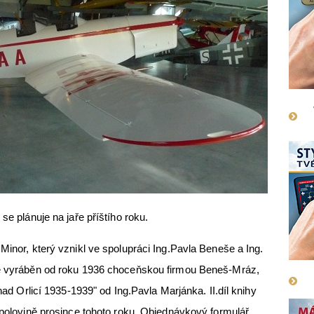
se plánuje na jaře příštího roku.
Minor, který vznikl ve spolupráci Ing.Pavla Beneše a Ing.
vě vyráběn od roku 1936 choceňskou firmou Beneš-Mráz,
 nad Orlicí 1935-1939" od Ing.Pavla Marjánka. II.díl knihy
v polovině prosince tohoto roku. Objednávkový formulář