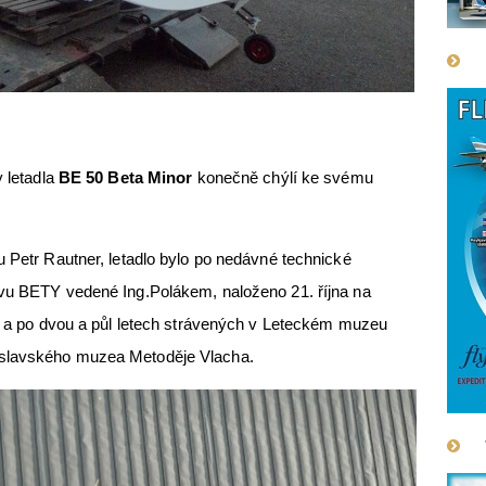
y letadla
BE 50 Beta Minor
konečně chýlí ke svému
u Petr Rautner, letadlo bylo po nedávné technické
avu BETY vedené Ing.Polákem, naloženo 21. října na
ft a po dvou a půl letech strávených v Leteckém muzeu
eslavského muzea Metoděje Vlacha.