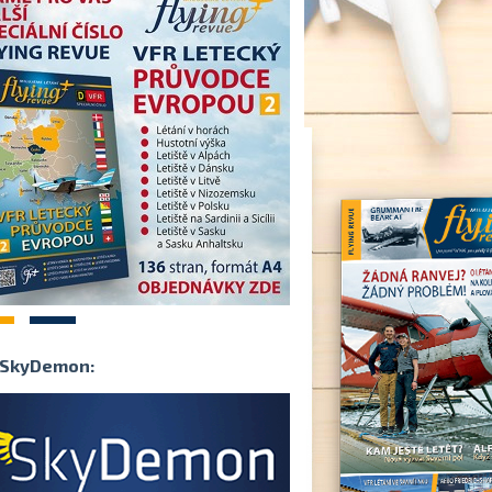
2
SkyDemon: