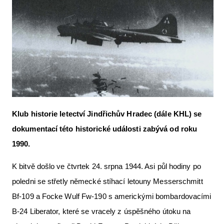
Letecká videa
Aktuální FR + archiv
Letecká muzea
VFR Communication app
The SAFE Guide app
Nabídky práce v letectví
Klub historie letectví Jindřichův Hradec (dále KHL) se
dokumentací této historické události zabývá od roku
Inzerujte s námi
1990.
E-SHOP
K bitvě došlo ve čtvrtek 24. srpna 1944. Asi půl hodiny po
poledni se střetly německé stíhací letouny Messerschmitt
Bf-109 a Focke Wulf Fw-190 s americkými bombardovacími
B-24 Liberator, které se vracely z úspěšného útoku na