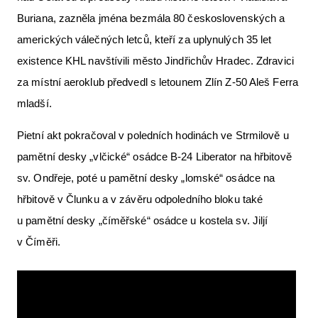
Buriana, zazněla jména bezmála 80 československých a
amerických válečných letců, kteří za uplynulých 35 let
existence KHL navštívili město Jindřichův Hradec. Zdravici
za místní aeroklub předvedl s letounem Zlín Z-50 Aleš Ferra
mladší.
Pietní akt pokračoval v poledních hodinách ve Strmilově u
pamětní desky „vlčické“ osádce B-24 Liberator na hřbitově
sv. Ondřeje, poté u pamětní desky „lomské“ osádce na
hřbitově v Člunku a v závěru odpoledního bloku také
u pamětní desky „číměřské“ osádce u kostela sv. Jiljí
v Číměři.