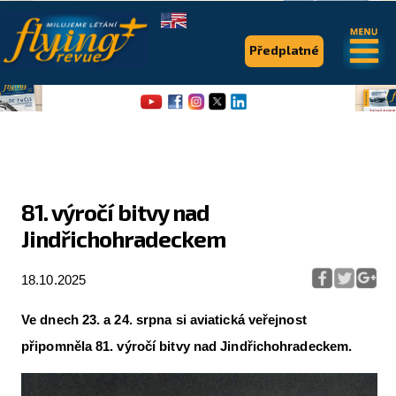
.
.
Předplatné
81. výročí bitvy nad
Jindřichohradeckem
Flying Revue
Články
18.10.2025
Expedice
Ve dnech 23. a 24. srpna si aviatická veřejnost
Pro piloty
připomněla 81. výročí bitvy nad Jindřichohradeckem.
Série & speciály