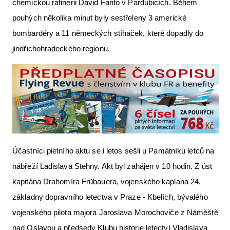
chemickou rafinerii David Fanto v Pardubicích. Během
pouhých několika minut byly sestřeleny 3 americké
bombardéry a 11 německých stíhaček, které dopadly do
jindřichohradeckého regionu.
Účastníci pietního aktu se i letos sešli u Památníku letců na
nábřeží Ladislava Stehny. Akt byl zahájen v 10 hodin. Z úst
kapitána Drahomíra Frübauera, vojenského kaplana 24.
základny dopravního letectva v Praze - Kbelích, bývalého
vojenského pilota majora Jaroslava Morochoviče z Náměště
nad Oslavou a předsedy Klubu historie letectví Vladislava