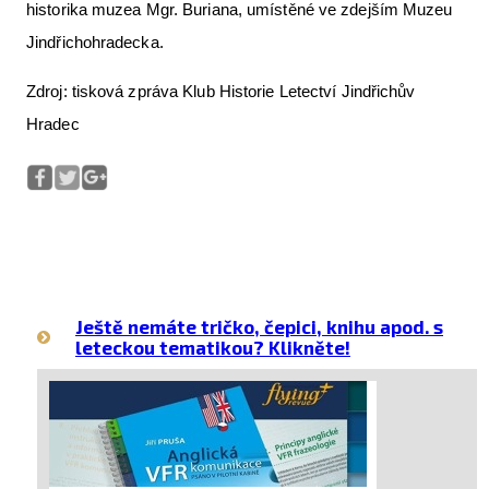
historika muzea Mgr. Buriana, umístěné ve zdejším Muzeu
Jindřichohradecka.
Zdroj: tisková zpráva Klub Historie Letectví Jindřichův
Hradec
Ještě nemáte tričko, čepici, knihu apod. s
leteckou tematikou? Klikněte!