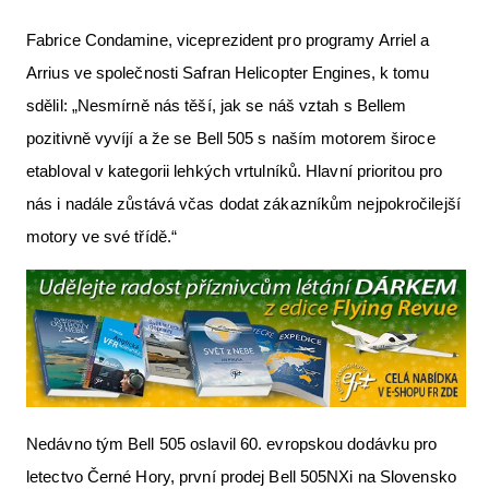
Fabrice Condamine, viceprezident pro programy Arriel a
Arrius ve společnosti Safran Helicopter Engines, k tomu
sdělil: „Nesmírně nás těší, jak se náš vztah s Bellem
pozitivně vyvíjí a že se Bell 505 s naším motorem široce
etabloval v kategorii lehkých vrtulníků. Hlavní prioritou pro
nás i nadále zůstává včas dodat zákazníkům nejpokročilejší
motory ve své třídě.“
Nedávno tým Bell 505 oslavil 60. evropskou dodávku pro
letectvo Černé Hory, první prodej Bell 505NXi na Slovensko