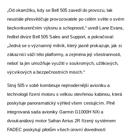
„Od okamžiku, kdy se Bell 505 zavedl do provozu, tak
neustále přesvědčuje provozovatele po celém světe o svém
bezkonkurenčním výkonu a schopnosti,“ uvedl Lane Evans,
ředitel divize Bell 505 Sales and Support, a pokračoval:
„Jedná se o významný milník, který jasně prokazuje, jak si
zákazníci váží této platformy, a zejména její všestrannosti,
neboť ta jim umožňuje využití v soukromých, užitkových,
výcvikových a bezpečnostních misích.“
Stroj 505 v sobě kombinuje nejmodernější avioniku a
technologii řízení motoru s velkou otevřenou kabinou, která
poskytuje panoramatický výhled všem cestujícím. Plně
integrovaná sada avioniky Garmin G1000H NXi a
dvoukanálový motor Safran Arrius 2R řízený systémem
FADEC poskytují pilotům všech úrovní dovedností