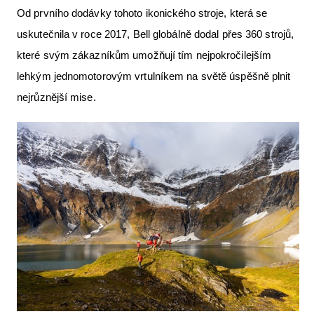
Od prvního dodávky tohoto ikonického stroje, která se
Letecká videa
uskutečnila v roce 2017, Bell globálně dodal přes 360 strojů,
Aktuální FR + archiv
které svým zákazníkům umožňují tím nejpokročilejším
Letecká muzea
lehkým jednomotorovým vrtulníkem na světě úspěšně plnit
nejrůznější mise.
VFR Communication app
The SAFE Guide app
Nabídky práce v letectví
Inzerujte s námi
E-SHOP