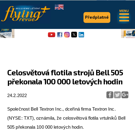
.
.
Předplatné
Celosvětová flotila strojů Bell 505
překonala 100 000 letových hodin
Flying Revue
Články
24.2.2022
Expedice
Společnost Bell Textron Inc., dceřiná firma Textron Inc.
Pro piloty
(NYSE: TXT), oznámila, že celosvětová flotila vrtulníků Bell
505 překonala 100 000 letových hodin.
Série & speciály