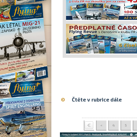
Čtěte v rubrice dále
<
4
5