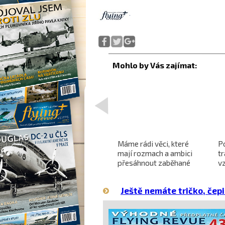
<
Projekt nadzvukového
Máme rádi věci, které
P
letounu X-59 QueSST
mají rozmach a ambici
t
o
směřuje k prvnímu letu
přesáhnout zaběhané
v
hranice
Ještě nemáte tričko, čepi