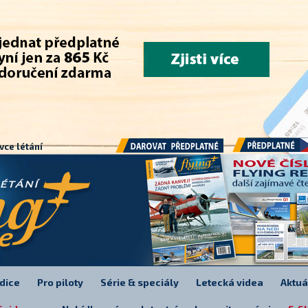
.
vce létání
Předplatné
Darovat předplatné
dice
Pro piloty
Série & speciály
Letecká videa
Aktuá