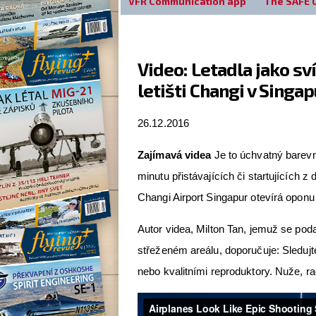
VFR Communication app
The SAFE 
Video: Letadla jako sví
letišti Changi v Singa
26.12.2016
Zajímavá videa
Je to úchvatný barevný
minutu přistávajících či startujících z
Changi Airport Singapur otevírá opon
Autor videa, Milton Tan, jemuž se podař
střeženém areálu, doporučuje: Sledujt
nebo kvalitními reproduktory. Nuže, ra