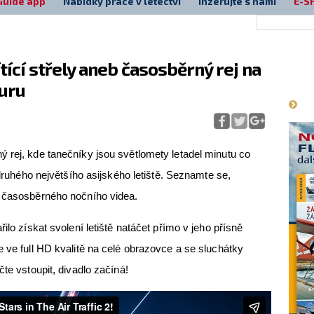
Guide app
Nabídky práce v letectví
Inzerujte s námi
E-S
tící střely aneb časosběrný rej na
Má
puru
 rej, kde tanečníky jsou světlomety letadel minutu co
 druhého největšího asijského letiště. Seznamte se,
u časosběrného nočního videa.
ilo získat svolení letiště natáčet přímo v jeho přísně
e ve full HD kvalitě na celé obrazovce a se sluchátky
čte vstoupit, divadlo začíná!