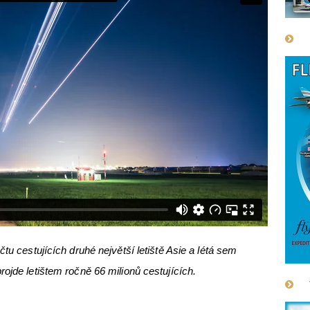
tu cestujících druhé největší letiště Asie a létá sem
rojde letištem ročně 66 milionů cestujících.