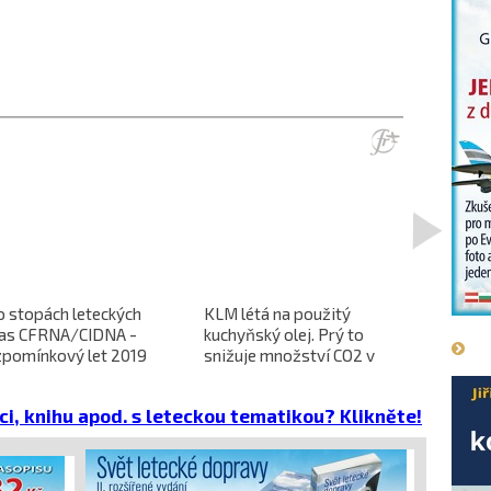
>
o stopách leteckých
KLM létá na použitý
L-610 no
ras CFRNA/CIDNA -
kuchyňský olej. Prý to
předběžn
zpomínkový let 2019
snižuje množství CO2 v
dokončen
emisích
dopravců 
projekt 
ci, knihu apod. s leteckou tematikou? Klikněte!
cena