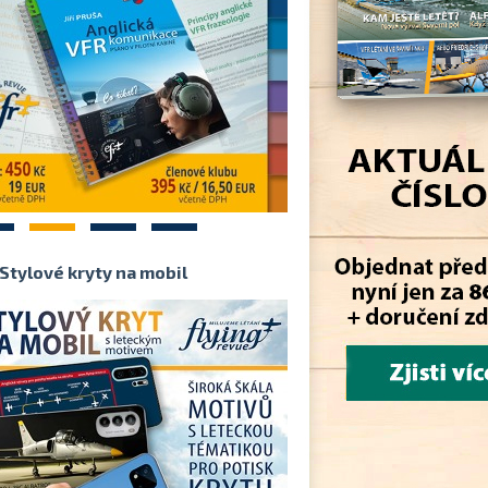
2
3
4
Stylové kryty na mobil