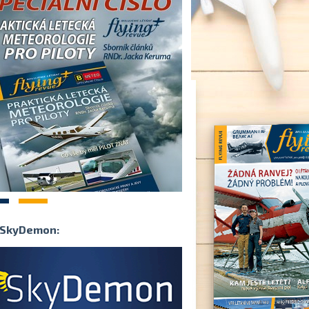
2
SkyDemon: