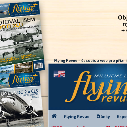
Flying Revue – časopis a web pro přízni
Flying Revue
Články
Expe