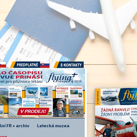
Předplatné
E-kontakty
lní FR + archiv
Letecká muzea