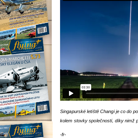
Singapurské letiště Changi je co do poč
kolem stovky společností, díky nimž p
-fr-