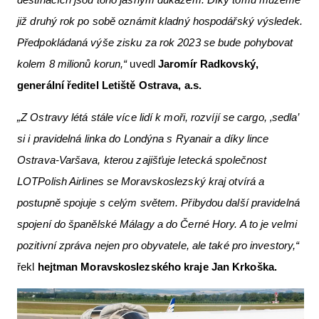
již druhý rok po sobě oznámit kladný hospodářský výsledek.
Předpokládaná výše zisku za rok 2023 se bude pohybovat
kolem 8 milionů korun,“
uvedl
Jaromír Radkovský,
generální ředitel Letiště Ostrava, a.s.
„Z Ostravy létá stále více lidí k moři, rozvíjí se cargo, ‚sedla’
si i pravidelná linka do Londýna s Ryanair a díky lince
Ostrava-Varšava, kterou zajišťuje letecká společnost
LOT
Polish Airlines se Moravskoslezský kraj otvírá a
postupně spojuje s celým světem. Přibydou další pravidelná
spojení do španělské Málagy a do Černé Hory. A to je velmi
pozitivní zpráva nejen pro obyvatele, ale také pro investory,“
řekl
hejtman Moravskoslezského kraje Jan Krkoška.