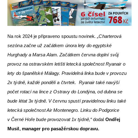
Na rok 2024 je připraveno spoustu novinek
. „Charterová
sezóna začne už začátkem února lety do egyptské
Hurghady a Marsa Alam. Začátkem června doplní svůj
provoz na ostravském letišti letecká společnost Ryanair o
lety do španělské Málagy. Pravidelná linka bude v provozu
2x týdně, každé pondělí a čtvrtek. Ryanair také navýší
počet rotací na lince z Ostravy do Londýna, od dubna se
bude létat 3x týdně. V červnu spustí pravidelnou linku také
letecká společnost Air Montenegro. Linku do Podgorice
v Černé Hoře bude provozovat 1x týdně,“
dodal
Ondřej
Musil, manager pro pasažérskou dopravu.