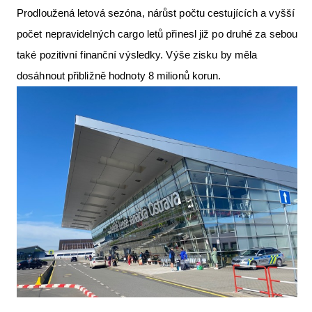
Prodloužená letová sezóna, nárůst počtu cestujících a vyšší
Letecká videa
počet nepravidelných cargo letů přinesl již po druhé za sebou
Aktuální FR + archiv
také pozitivní finanční výsledky. Výše zisku by měla
Letecká muzea
dosáhnout přibližně hodnoty 8 milionů korun.
VFR Communication app
The SAFE Guide app
Nabídky práce v letectví
Inzerujte s námi
E-SHOP