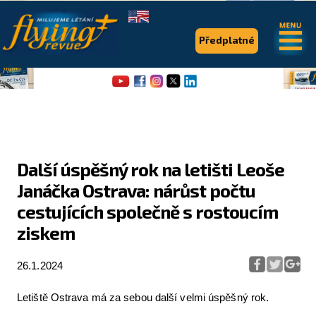
.
.
Předplatné
Další úspěšný rok na letišti Leoše
Janáčka Ostrava: nárůst počtu
Flying Revue
cestujících společně s rostoucím
Články
ziskem
Expedice
26.1.2024
Pro piloty
Letiště Ostrava má za sebou další velmi úspěšný rok.
Série & speciály