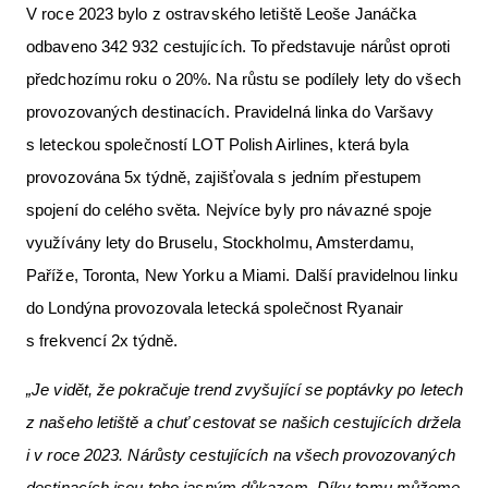
V roce 2023 bylo z ostravského letiště Leoše Janáčka
odbaveno 342 932 cestujících. To představuje nárůst oproti
předchozímu roku o 20%. Na růstu se podílely lety do všech
provozovaných destinacích. Pravidelná linka do Varšavy
s leteckou společností LOT Polish Airlines, která byla
provozována 5x týdně, zajišťovala s jedním přestupem
spojení do celého světa. Nejvíce byly pro návazné spoje
využívány lety do Bruselu, Stockholmu, Amsterdamu,
Paříže, Toronta, New Yorku a Miami. Další pravidelnou linku
do Londýna provozovala letecká společnost Ryanair
s frekvencí 2x týdně.
„Je vidět, že pokračuje trend zvyšující se poptávky po letech
z našeho letiště a chuť cestovat se našich cestujících držela
i v roce 2023. Nárůsty cestujících na všech provozovaných
destinacích jsou toho jasným důkazem. Díky tomu můžeme