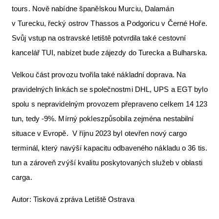
tours. Nově nabídne španělskou Murciu, Dalamán
v Turecku, řecký ostrov Thassos a Podgoricu v Černé Hoře.
Svůj vstup na ostravské letiště potvrdila také cestovní
kancelář TUI, nabízet bude zájezdy do Turecka a Bulharska.
Velkou část provozu tvořila také nákladní doprava. Na
pravidelných linkách se společnostmi DHL, UPS a EGT bylo
spolu s nepravidelným provozem přepraveno celkem 14 123
tun, tedy -9%. Mírný pokleszpůsobila zejména nestabilní
situace v Evropě. V říjnu 2023 byl otevřen nový cargo
terminál, který navýší kapacitu odbaveného nákladu o 36 tis.
tun a zároveň zvýší kvalitu poskytovaných služeb v oblasti
carga.
Autor: Tisková zpráva Letiště Ostrava