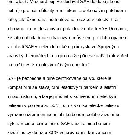
emirátech. Možnost poprvé dodávat SAF do dubajského
hubu je pro nás důležitým milníkem a dokonalým příkladem
toho, jak různé části hodnotového řetězce v letectví hrají
klíčovou roli při dosahování pokroku v oblasti SAF. Doufáme,
že tato dohoda bude odrazovým můstkem pro další opatření
v oblasti SAF v celém leteckém průmyslu ve Spojených
arabských emirátech a regionu a že přinese další krok vpřed
na naší cestě k nulovým čistým emisím.“
SAF je bezpečné a plně certifikované palivo, které je
kompatibilní se stávajícím letadlovým parkem a letištní
infrastrukturou, a lze jej míchat s konvenčním leteckým
palivem v poměru až 50 %, čímž vzniká letecké palivo s
výrazně nižšími emisemi uhlíku během celého životního
cyklu. V čisté formě může SAF snížit emise během
životního cyklu až o 80 % ve srovnání s konvenčním