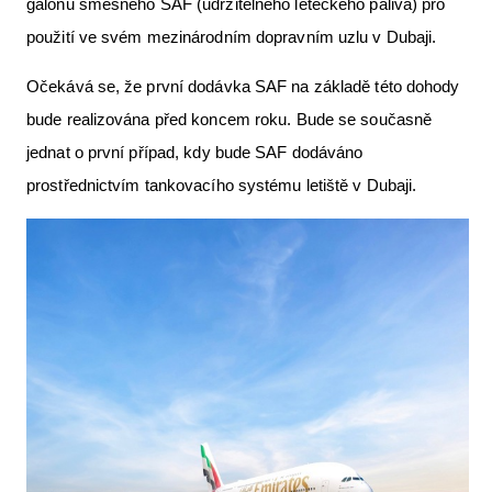
galonů směsného SAF (udržitelného leteckého paliva) pro
Letecká videa
použití ve svém mezinárodním dopravním uzlu v Dubaji.
Aktuální FR + archiv
Očekává se, že první dodávka SAF na základě této dohody
Letecká muzea
bude realizována před koncem roku. Bude se současně
jednat o první případ, kdy bude SAF dodáváno
VFR Communication app
prostřednictvím tankovacího systému letiště v Dubaji.
The SAFE Guide app
Nabídky práce v letectví
Inzerujte s námi
E-SHOP