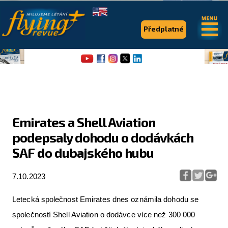
.
.
Předplatné
Emirates a Shell Aviation
podepsaly dohodu o dodávkách
Flying Revue
SAF do dubajského hubu
Články
7.10.2023
Expedice
Pro piloty
Letecká společnost Emirates dnes oznámila dohodu se
společností Shell Aviation o dodávce více než 300 000
Série & speciály