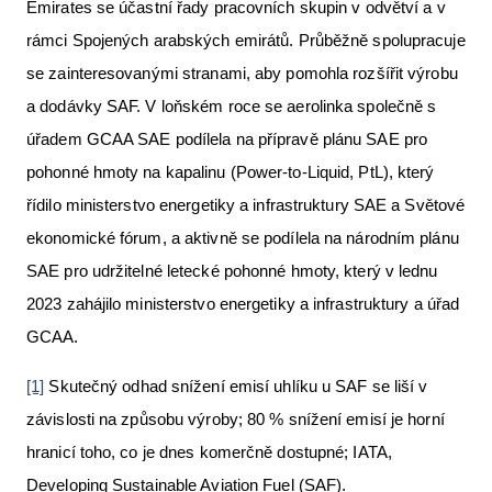
Emirates se účastní řady pracovních skupin v odvětví a v
rámci Spojených arabských emirátů. Průběžně spolupracuje
se zainteresovanými stranami, aby pomohla rozšířit výrobu
a dodávky SAF. V loňském roce se aerolinka společně s
úřadem GCAA SAE podílela na přípravě plánu SAE pro
pohonné hmoty na kapalinu (Power-to-Liquid, PtL), který
řídilo ministerstvo energetiky a infrastruktury SAE a Světové
ekonomické fórum, a aktivně se podílela na národním plánu
SAE pro udržitelné letecké pohonné hmoty, který v lednu
2023 zahájilo ministerstvo energetiky a infrastruktury a úřad
GCAA.
[1]
Skutečný odhad snížení emisí uhlíku u SAF se liší v
závislosti na způsobu výroby; 80 % snížení emisí je horní
hranicí toho, co je dnes komerčně dostupné; IATA,
Developing Sustainable Aviation Fuel (SAF).