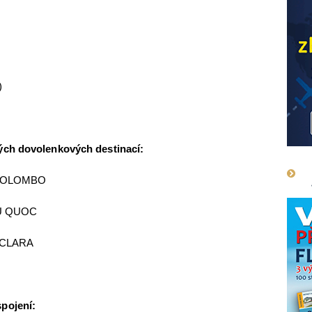
)
ých dovolenkových destinací:
– COLOMBO
PHU QUOC
A CLARA
pojení: