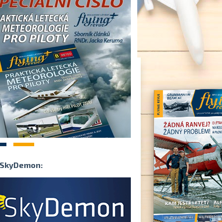
2
SkyDemon: