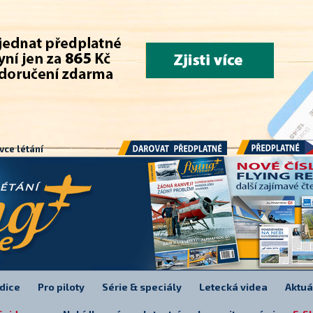
.
vce létání
Předplatné
Darovat předplatné
dice
Pro piloty
Série & speciály
Letecká videa
Aktuá