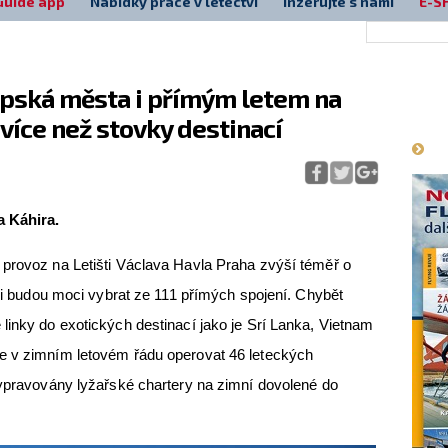
Guide app
Nabídky práce v letectví
Inzerujte s námi
E-S
opská města i přímým letem na
Má
 více než stovky destinací
a Káhira.
 provoz na Letišti Václava Havla Praha zvýší téměř o
 si budou moci vybrat ze 111 přímých spojení. Chybět
linky do exotických destinací jako je Srí Lanka, Vietnam
e v zimním letovém řádu operovat 46 leteckých
vypravovány lyžařské chartery na zimní dovolené do