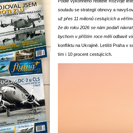
Podle výkonného ředitele Rozvoje lete
souladu se strategií obnovy a navyšov
už přes 11 milionů cestujících a věří
že do roku 2026 se nám podaří návrat
bychom v příštím roce měli odbavit víc
konfliktu na Ukrajině. Letišti Praha v
tím i 10 procent cestujících.