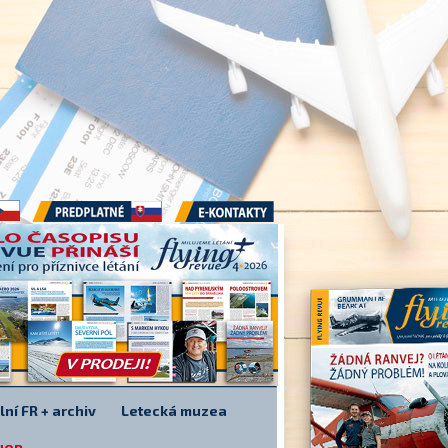
Předplatné
E-kontakty
lní FR + archiv
Letecká muzea