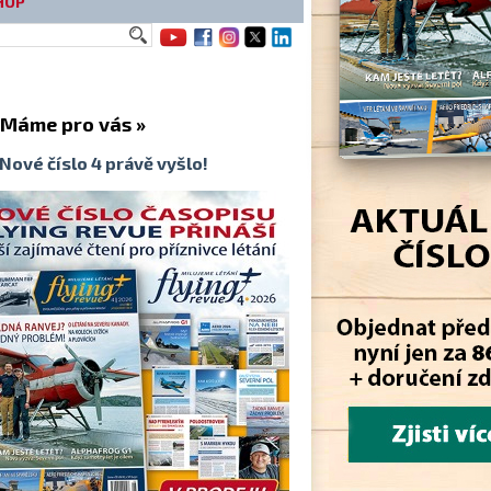
HOP
me pro vás »
Nové číslo 4 právě vyšlo!