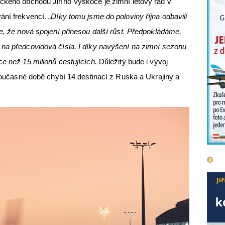
ckého obchodu Jiřího Vyskoče je zimní letový řád v
ání frekvencí. „
Díky tomu jsme do poloviny října odbavili
me, že nová spojení přinesou další růst. Předpokládáme,
 na předcovidová čísla. I díky navýšení na zimní sezonu
e než 15 milionů cestujících.
Důležitý bude i vývoj
 současné době chybí 14 destinací z Ruska a Ukrajiny a