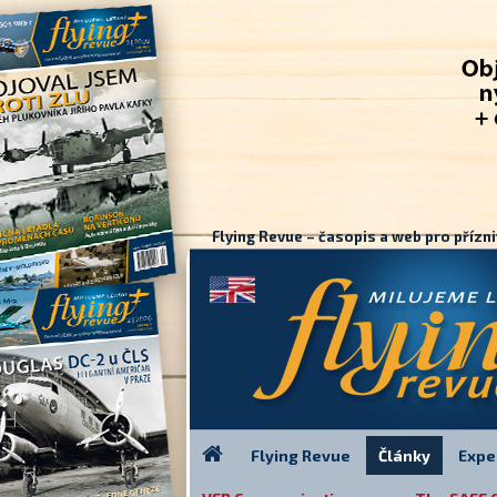
Flying Revue – časopis a web pro přízni
Flying Revue
Články
Expe