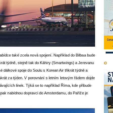
1
bídce také zcela nová spojení. Například do Bilbaa bude
rát týdně, stejně tak do Káhiry (Smartwings) a Jerevanu
é dálkové spoje do Soulu s Korean Air třikrát týdně a
vakrát za týden. V porovnání s letním letovým řádem dojde
ávajících linek. Týká se to například Říma, kde přibude
íc pak nabídnou dopravci do Amsterdamu, do Paříže je