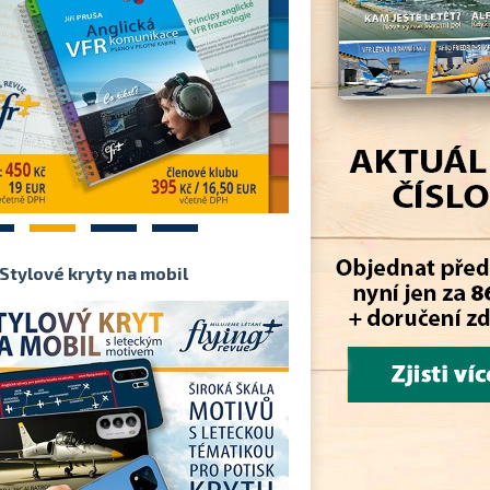
2
3
4
Stylové kryty na mobil