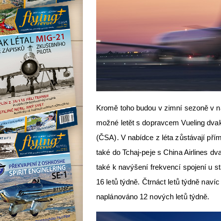
Kromě toho budou v zimní sezoně v na
možné letět s dopravcem Vueling dvak
(ČSA). V nabídce z léta zůstávají přím
také do Tchaj-peje s China Airlines d
také k navýšení frekvencí spojení u st
16 letů týdně. Čtrnáct letů týdně nav
naplánováno 12 nových letů týdně.