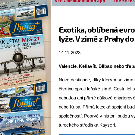
VFR Communication app
The SAFE 
Exotika, oblíbená evr
lyže. V zimě z Prahy do
14.11.2023
Valencie, Keflavík, Bilbao nebo třeb
Nové destinace, díky kterým se zimní
čtvrtinu oproti loňské zimě. Cestující
nebudou ani přímé dálkové charterové 
nebo Kuba. Přímá letecká spojení bud
společností. Poprvé v historii budou 
tureckého střediska Kayseri.