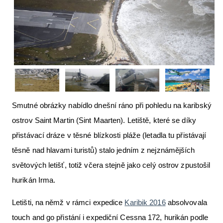
Letecká videa
Aktuální FR + archiv
Letecká muzea
VFR Communication app
The SAFE Guide app
Smutné obrázky nabídlo dnešní ráno při pohledu na karibský
Nabídky práce v letectví
ostrov Saint Martin (Sint Maarten). Letiště, které se díky
Inzerujte s námi
přistávací dráze v těsné blízkosti pláže (letadla tu přistávají
E-SHOP
těsně nad hlavami turistů) stalo jedním z nejznámějších
světových letišť, totiž včera stejně jako celý ostrov zpustošil
hurikán Irma.
Letišti, na němž v rámci expedice
Karibik 2016
absolvovala
touch and go přistání i expediční Cessna 172, hurikán podle