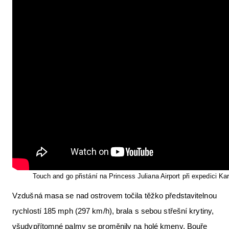
Touch and go přistání na Princess Juliana Airport při expedici Ka
Vzdušná masa se nad ostrovem točila těžko představitelnou
rychlostí 185 mph (297 km/h), brala s sebou střešní krytiny,
všudypřítomné palmy se proměnily na holé kmeny. Bouře