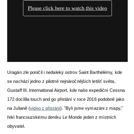
Uragán zle poničil i nedaleký ostrov Saint Barthélémy, kde
se nachází jedno z pilotně nejnáročnějších letišť světa,
Gustaff III. International Airport, kde naše expediční Cessna
172 docílila touch and go přistání v roce 2016 podobně jako
na Julianě (
video z přistání
). "Byli jsme vymazáni z mapy,"
řekl francouzskému deníku Le Monde jeden z místních
obyvatel.