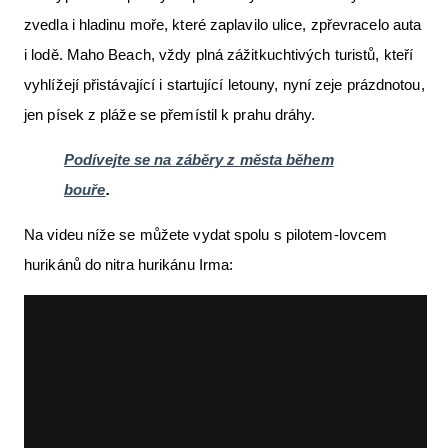
zvedla i hladinu moře, které zaplavilo ulice, zpřevracelo auta
i lodě. Maho Beach, vždy plná zážitkuchtivých turistů, kteří
vyhlížejí přistávající i startující letouny, nyní zeje prázdnotou,
jen písek z pláže se přemístil k prahu dráhy.
Podívejte se na záběry z města během
bouře
.
Na videu níže se můžete vydat spolu s pilotem-lovcem
hurikánů do nitra hurikánu Irma: