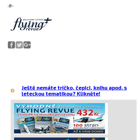
-fr-
Ještě nemáte tričko, čepici, knihu apod. s
leteckou tematikou? Klikněte!