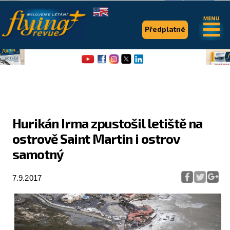
.
.
Předplatné
Hurikán Irma zpustošil letiště na
ostrově Saint Martin i ostrov
Flying Revue
samotný
Články
7.9.2017
Expedice
Pro piloty
Série & speciály