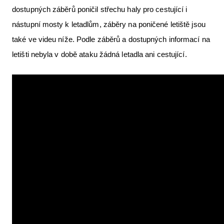
dostupných záběrů poničil střechu haly pro cestující i
nástupní mosty k letadlům, záběry na poničené letiště jsou
také ve videu níže. Podle záběrů a dostupných informací na
letišti nebyla v době ataku žádná letadla ani cestující.