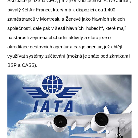
Asociace je řízena CEO, jímž je v současnosti A. De Juniac,
bývalý šéf Air France, který má k dispozici cca 1 400
zaměstnanců v Montrealu a Ženevě jako hlavních sídlech
společnosti, dále pak v šesti hlavních „hubech“, které mají
na starosti zejména obchodní aktivity a starají se o
akreditace cestovnich agentur a cargo agentur, jež chtějí
využívat systémy zúčtování (možná je znáte pod zkratkami
BSP a CASS).