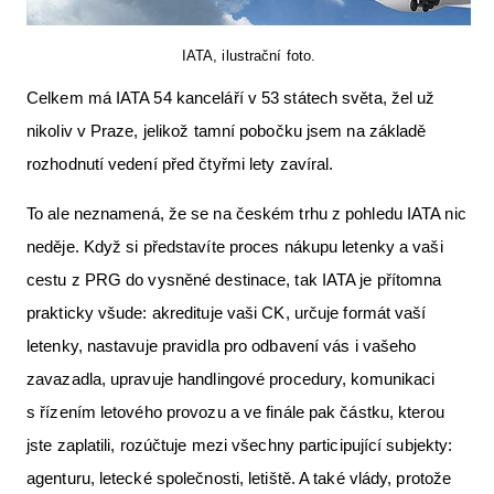
IATA, ilustrační foto.
Celkem má IATA 54 kanceláří v 53 státech světa, žel už
nikoliv v Praze, jelikož tamní pobočku jsem na základě
rozhodnutí vedení před čtyřmi lety zavíral.
To ale neznamená, že se na českém trhu z pohledu IATA nic
neděje. Když si představíte proces nákupu letenky a vaši
cestu z PRG do vysněné destinace, tak IATA je přítomna
prakticky všude: akredituje vaši CK, určuje formát vaší
letenky, nastavuje pravidla pro odbavení vás i vašeho
zavazadla, upravuje handlingové procedury, komunikaci
s řízením letového provozu a ve finále pak částku, kterou
jste zaplatili, rozúčtuje mezi všechny participující subjekty:
agenturu, letecké společnosti, letiště. A také vlády, protože