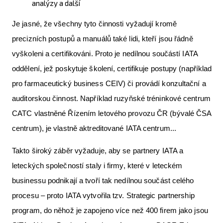
analýzy a další
Je jasné, že všechny tyto činnosti vyžadují kromě
precizních postupů a manuálů také lidi, kteří jsou řádně
vyškoleni a certifikováni. Proto je nedílnou součástí IATA
oddělení, jež poskytuje školení, certifikuje postupy (například
pro farmaceutický business CEIV) či provádí konzultační a
auditorskou činnost. Například ruzyňské tréninkové centrum
CATC vlastněné Řízením letového provozu ČR (bývalé ČSA
centrum), je vlastně aktreditované IATA centrum...
Takto široký záběr vyžaduje, aby se partnery IATA a
leteckých společností staly i firmy, které v leteckém
businessu podnikají a tvoří tak nedílnou součást celého
procesu – proto IATA vytvořila tzv. Strategic partnership
program, do něhož je zapojeno více než 400 firem jako jsou