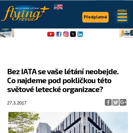
.
.
Předplatné
Bez IATA se vaše létání neobejde.
Co najdeme pod pokličkou této
Flying Revue
světové letecké organizace?
Články
27.3.2017
Expedice
Pro piloty
Série & speciály