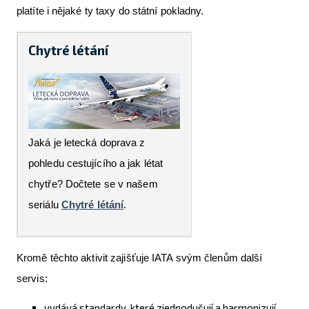
platíte i nějaké ty taxy do státní pokladny.
Chytré létání
Jaká je letecká doprava z
pohledu cestujícího a jak létat
chytře? Dočtete se v našem
seriálu
Chytré létání
.
Kromě těchto aktivit zajišťuje IATA svým členům další
servis:
vydává standardy, které zjednodušují a harmonizují