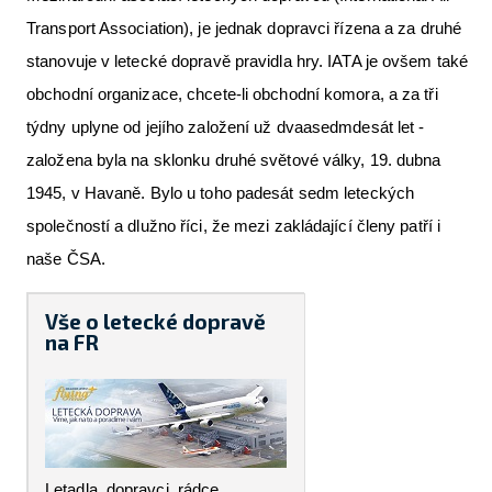
Transport Association), je jednak dopravci řízena a za druhé
stanovuje v letecké dopravě pravidla hry. IATA je ovšem také
obchodní organizace, chcete-li obchodní komora, a za tři
týdny uplyne od jejího založení už dvaasedmdesát let -
založena byla na sklonku druhé světové války, 19. dubna
1945, v Havaně. Bylo u toho padesát sedm leteckých
společností a dlužno říci, že mezi zakládající členy patří i
naše ČSA.
Vše o letecké dopravě
na FR
Letadla, dopravci, rádce