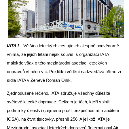
Letecká videa
Aktuální FR + archiv
Letecká muzea
VFR Communication app
IATA I.
Většina leteckých cestujících alespoň podvědomě
The SAFE Guide app
vnímá, že jejich létání nějak souvisí s organizací IATA,
málokdo však o této mezinárodní asociaci leteckých
Nabídky práce v letectví
dopravců ví něco víc. Pokličku vědění nadzvedává přímo ze
Inzerujte s námi
sídla IATA v Ženevě Roman Orlík.
E-SHOP
Zjednodušeně řečeno, IATA sdružuje všechny důležité
světové letecké dopravce. Celkem je těch, kteří splnili
podmínky členství (zejména prošli bezpečnostním auditem
IOSA), na čtvrt tisícovky, přesně 256. A jelikož IATA je
Mezinárodní asociací leteckých dopravců (International Air