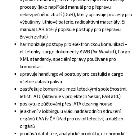
procesy (jako například manuál pro přepravu
nebezpečného zboží (DGR), který upravuje procesy pro
výbušniny, lithiové baterie, radioaktivní materiály, či
manuál LAR, který popisuje postupy pro přepravu
živých zvířat)
harmonizuje postupy pro elektronickou komunikaci –
el. letenky, cargo dokumenty AWB (Air Waybill), Cargo
XML standardy, speciální zprávy používané pro
komunikaci
upravuje handlingové postupy pro cestující a cargo
včetne oblasti paliva
zastřešuje komunikaci mezi leteckými společnostmi,
letišti, ATC (aktivni je v projektech Sesar, FAB atd.)
poskytuje zúčtování přes IATA clearing house
je aktivní v lobbingu u vlád, nadnárodních sdružení,
orgánů CAA (v ČR Úřad pro civilní letectví) a dalších
orgánů
prodává databáze, analytické produkty, ekonomické