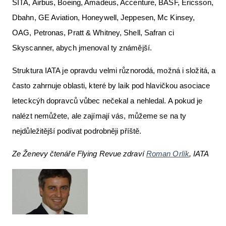
SITA, Airbus, Boeing, Amadeus, Accenture, BASF, Ericsson,
Dbahn, GE Aviation, Honeywell, Jeppesen, Mc Kinsey,
OAG, Petronas, Pratt & Whitney, Shell, Safran ci
Skyscanner, abych jmenoval ty známější.
Struktura IATA je opravdu velmi různorodá, možná i složitá, a
často zahrnuje oblasti, které by laik pod hlavičkou asociace
leteckcýh dopravců vůbec nečekal a nehledal. A pokud je
nalézt nemůžete, ale zajímají vás, můžeme se na ty
nejdůležitější podívat podrobněji příště.
Ze Ženevy čtenáře Flying Revue zdraví
Roman Orlík
, IATA