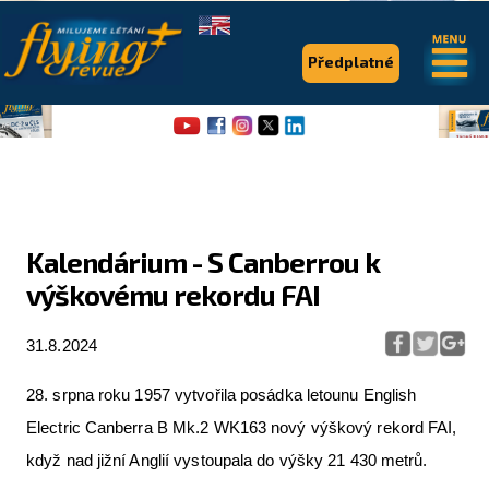
.
.
Předplatné
Kalendárium - S Canberrou k
výškovému rekordu FAI
Flying Revue
Články
31.8.2024
Expedice
28. srpna roku 1957 vytvořila posádka letounu English
Pro piloty
Electric Canberra B Mk.2 WK163 nový výškový rekord FAI,
když nad jižní Anglií vystoupala do výšky 21 430 metrů.
Série & speciály