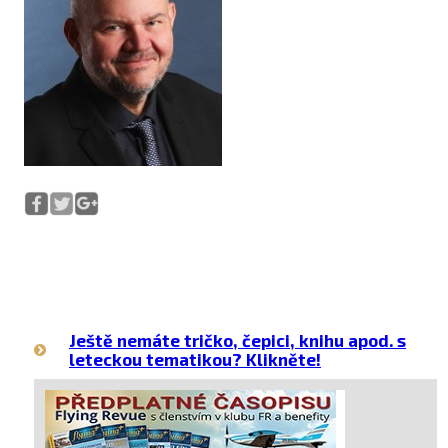
Ještě nemáte tričko, čepici, knihu apod. s
leteckou tematikou? Klikněte!