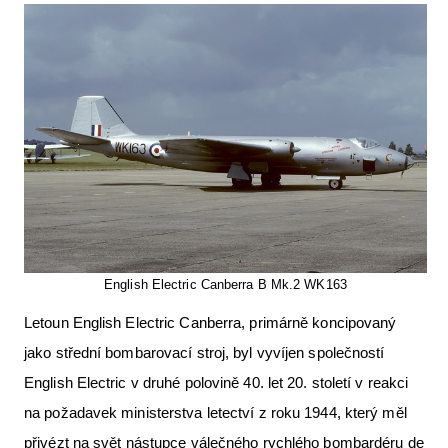
Letecká videa
Aktuální FR + archiv
Letecká muzea
VFR Communication app
The SAFE Guide app
Nabídky práce v letectví
Inzerujte s námi
English Electric Canberra B Mk.2 WK163
E-SHOP
Letoun English Electric Canberra, primárně koncipovaný
jako střední bombarovací stroj, byl vyvíjen společností
English Electric v druhé polovině 40. let 20. století v reakci
na požadavek ministerstva letectví z roku 1944, který měl
přivézt na svět nástupce válečného rychlého bombardéru de