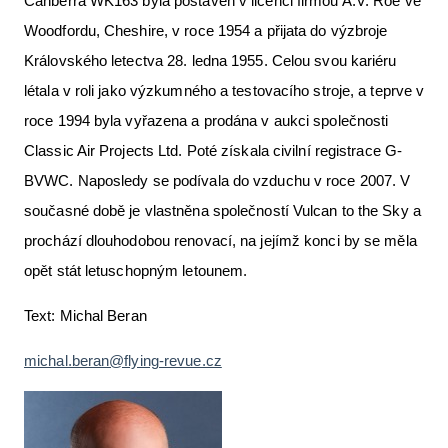
Canberra WK163 byla postaven v licenci firmou A.V. Roe ve
Woodfordu, Cheshire, v roce 1954 a přijata do výzbroje
Královského letectva 28. ledna 1955. Celou svou kariéru
létala v roli jako výzkumného a testovacího stroje, a teprve v
roce 1994 byla vyřazena a prodána v aukci společnosti
Classic Air Projects Ltd. Poté získala civilní registrace G-
BVWC. Naposledy se podívala do vzduchu v roce 2007. V
současné době je vlastněna společností Vulcan to the Sky a
prochází dlouhodobou renovací, na jejímž konci by se měla
opět stát letuschopným letounem.
Text: Michal Beran
michal.beran@flying-revue.cz