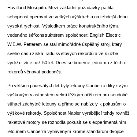
Havilland Mosquito. Mezi základní požadavky patřila
schopnost operovat ve velkých výškách a na tehdejší dobu
vysoká rychlost. Výsledkem práce konstrukčního týmu
vedeného šéfkonstruktérem společnosti English Electric
W.E.W. Petterem se stal mimořádně úspěšný stroj, který
svého času získal řadu světových rekordů a ve službě
vydržel více než 50 let. Dnes se budeme jednomu z těchto
rekordů věnovat podobněji.
Po většinu padesátých let byly letouny Canberra díky svým
výškovým vlastnostem velmi těžkým oříškem pro soudobé
stíhací záchytné letouny a přímo se nabízely k pokusům o
výškové rekordy. Společnost Napier vyrábějící tehdy rovněž
raketové motory se rozhodla pokusit se s experimentálním
letounem Canberra vybaveným kromě standardní dvojice