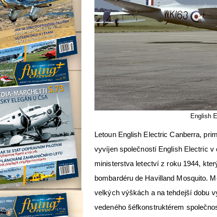
English 
Letoun English Electric Canberra, pri
vyvíjen společností English Electric v 
ministerstva letectví z roku 1944, kte
bombardéru de Havilland Mosquito. Me
velkých výškách a na tehdejší dobu 
vedeného šéfkonstruktérem společnost