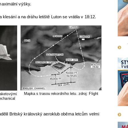
maximální výšky.
klesání a na dráhu letiště Luton se vrátila v 18:12.
Mapka s trasou rekordního letu. zdroj: Flight
raketovými
Mechanical
 udělil Britský královský aeroklub oběma letcům velmi