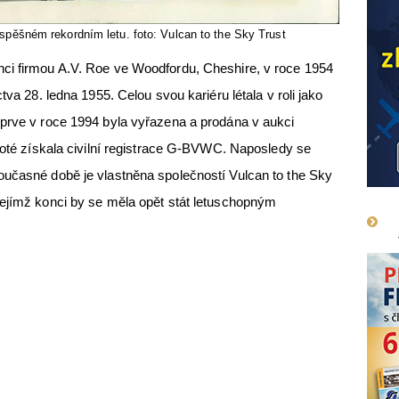
pěšném rekordním letu. foto: Vulcan to the Sky Trust
ci firmou A.V. Roe ve Woodfordu, Cheshire, v roce 1954
tva 28. ledna 1955. Celou svou kariéru létala v roli jako
eprve v roce 1994 byla vyřazena a prodána v aukci
 Poté získala civilní registrace G-BVWC. Naposledy se
oučasné době je vlastněna společností Vulcan to the Sky
jejímž konci by se měla opět stát letuschopným