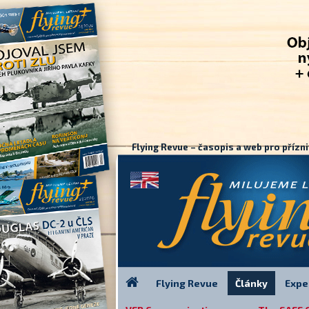
Flying Revue – časopis a web pro přízni
Flying Revue
Články
Expe