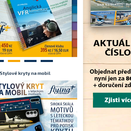
2
3
4
Stylové kryty na mobil