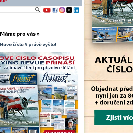
HOP
me pro vás »
Nové číslo 4 právě vyšlo!