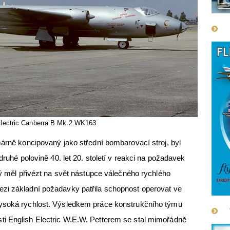
Electric Canberra B Mk.2 WK163
márně koncipovaný jako střední bombarovací stroj, byl
druhé polovině 40. let 20. století v reakci na požadavek
rý měl přivézt na svět nástupce válečného rychlého
zi základní požadavky patřila schopnost operovat ve
vysoká rychlost. Výsledkem práce konstrukčního týmu
i English Electric W.E.W. Petterem se stal mimořádně