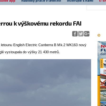
Guide app
Nabídky práce v letectví
Inzerujte s námi
E-S
errou k výškovému rekordu FAI
Má
a letounu English Electric Canberra B Mk.2 WK163 nový
glií vystoupala do výšky 21 430 metrů.