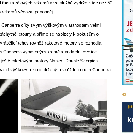
l řadu světových rekordů a ve službě vydržel více než 50
 rekordů věnovat podobněji.
uny Canberra díky svým výškovým vlastnostem velmi
záchytné letouny a přímo se nabízely k pokusům o
yrábějící tehdy rovněž raketové motory se rozhodla
em Canberra vybaveným kromě standardní dvojice
ještě raketovými motory Napier „Double Scorpion“
ající výškový rekord, držený rovněž letounem Canberra.