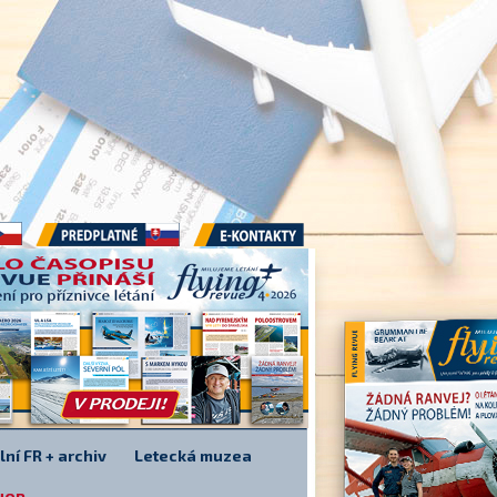
Předplatné
E-kontakty
lní FR + archiv
Letecká muzea