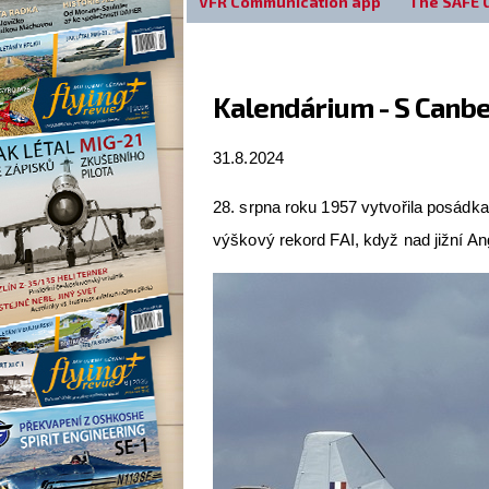
VFR Communication app
The SAFE 
Kalendárium - S Canb
31.8.2024
28. srpna roku 1957 vytvořila posádk
výškový rekord FAI, když nad jižní An