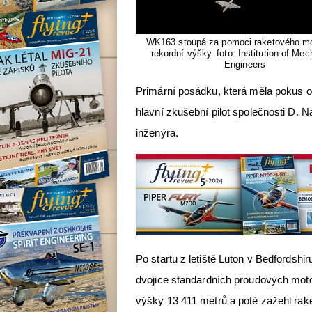
WK163 stoupá za pomoci raketového mo
rekordní výšky. foto: Institution of Mec
Engineers
Primární posádku, která měla pokus o v
hlavní zkušební pilot společnosti D. N
inženýra.
Po startu z letiště Luton v Bedfordsh
dvojice standardních proudových mot
výšky 13 411 metrů a poté zažehl rak