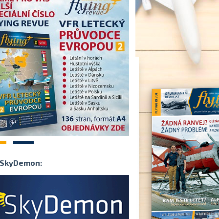
2
SkyDemon: