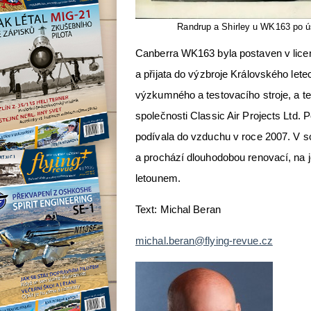
Randrup a Shirley u WK163 po ús
Canberra WK163 byla postaven v licen
a přijata do výzbroje Královského letec
výzkumného a testovacího stroje, a t
společnosti Classic Air Projects Ltd.
podívala do vzduchu v roce 2007. V s
a prochází dlouhodobou renovací, na 
letounem.
Text: Michal Beran
michal.beran@flying-revue.cz