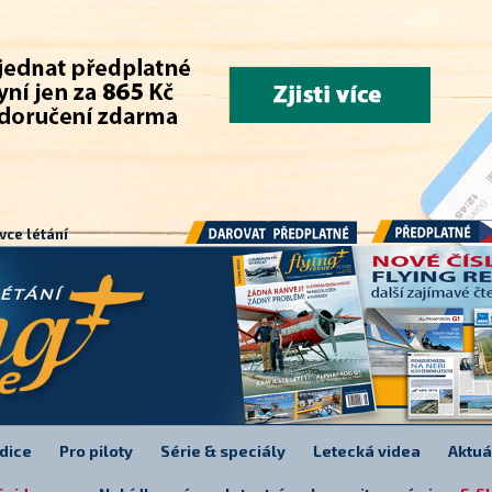
.
vce létání
Předplatné
Darovat předplatné
dice
Pro piloty
Série & speciály
Letecká videa
Aktuá