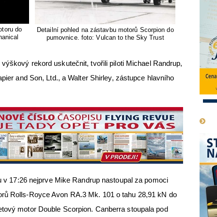
toru do
Detailní pohled na zástavbu motorů Scorpion do
hanical
pumovnice. foto: Vulcan to the Sky Trust
ýškový rekord uskutečnit, tvořili piloti Michael Randrup,
apier and Son, Ltd., a Walter Shirley, zástupce hlavního
1
iru v 17:26 nejprve Mike Randrup nastoupal za pomoci
orů Rolls-Royce Avon RA.3 Mk. 101 o tahu 28,91 kN do
etový motor Double Scorpion. Canberra stoupala pod