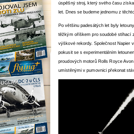
úspěšný stroj, který svého času získa
let. Dnes se budeme jednomu z těchto
Po většinu padesátých let byly leto
těžkým oříškem pro soudobé stíhací 
výškové rekordy. Společnost Napier v
pokusit se s experimentálním letoun
proudových motorů Rolls Royce Avon 
umístěnými v pumovnici překonat stáv