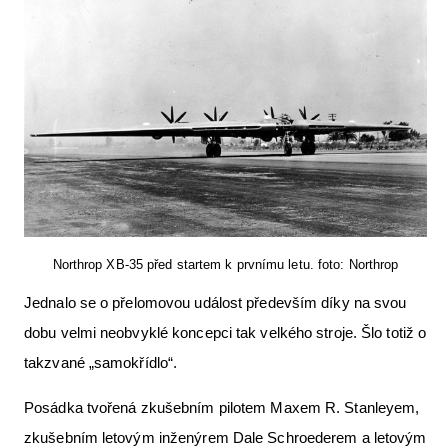
Letecká videa
Aktuální FR + archiv
Letecká muzea
VFR Communication app
The SAFE Guide app
Nabídky práce v letectví
Inzerujte s námi
Northrop XB-35 před startem k prvnímu letu. foto: Northrop
E-SHOP
Jednalo se o přelomovou událost především díky na svou
dobu velmi neobvyklé koncepci tak velkého stroje. Šlo totiž o
takzvané „samokřídlo“.
Posádka tvořená zkušebním pilotem Maxem R. Stanleyem,
zkušebním letovým inženýrem Dale Schroederem a letovým