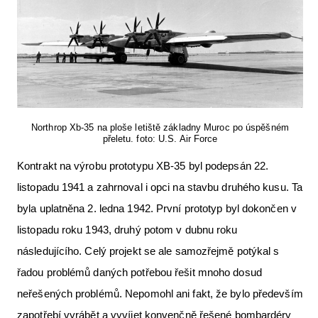
Northrop Xb-35 na ploše letiště základny Muroc po úspěšném
přeletu. foto: U.S. Air Force
Kontrakt na výrobu prototypu XB-35 byl podepsán 22.
listopadu 1941 a zahrnoval i opci na stavbu druhého kusu. Ta
byla uplatněna 2. ledna 1942. První prototyp byl dokončen v
listopadu roku 1943, druhý potom v dubnu roku
následujícího. Celý projekt se ale samozřejmě potýkal s
řadou problémů daných potřebou řešit mnoho dosud
neřešených problémů. Nepomohl ani fakt, že bylo především
zapotřebí vyrábět a vyvíjet konvenčně řešené bombardéry