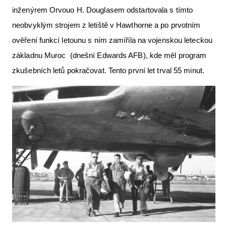
inženýrem Orvouo H. Douglasem odstartovala s tímto
neobvyklým strojem z letiště v Hawthorne a po prvotním
ověření funkcí letounu s ním zamířila na vojenskou leteckou
základnu Muroc (dnešní Edwards AFB), kde měl program
zkušebních letů pokračovat. Tento první let trval 55 minut.