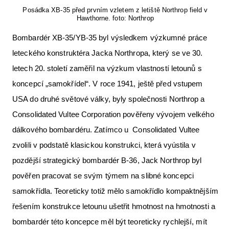
Posádka XB-35 před prvním vzletem z letiště Northrop field v
Hawthorne. foto: Northrop
Bombardér XB-35/YB-35 byl výsledkem výzkumné práce
leteckého konstruktéra Jacka Northropa, který se ve 30.
letech 20. století zaměřil na výzkum vlastností letounů s
koncepcí „samokřídel“. V roce 1941, ještě před vstupem
USA do druhé světové války, byly společnosti Northrop a
Consolidated Vultee Corporation pověřeny vývojem velkého
dálkového bombardéru. Zatímco u Consolidated Vultee
zvolili v podstatě klasickou konstrukci, která vyústila v
pozdější strategický bombardér B-36, Jack Northrop byl
pověřen pracovat se svým týmem na slibné koncepci
samokřídla. Teoreticky totiž mělo samokřídlo kompaktnějším
řešením konstrukce letounu ušetřit hmotnost na hmotnosti a
bombardér této koncepce měl být teoreticky rychlejší, mít