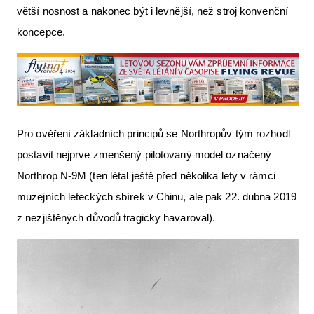
větší nosnost a nakonec být i levnější, než stroj konvenční
koncepce.
Pro ověření základních principů se Northropův tým rozhodl
postavit nejprve zmenšený pilotovaný model označený
Northrop N-9M (ten létal ještě před několika lety v rámci
muzejních leteckých sbírek v Chinu, ale pak 22. dubna 2019
z nezjištěných důvodů tragicky havaroval).