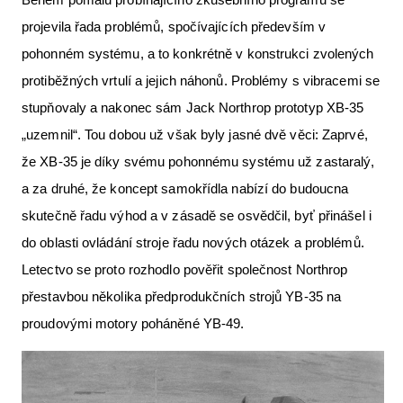
projevila řada problémů, spočívajících především v
pohonném systému, a to konkrétně v konstrukci zvolených
protiběžných vrtulí a jejich náhonů. Problémy s vibracemi se
stupňovaly a nakonec sám Jack Northrop prototyp XB-35
„uzemnil“. Tou dobou už však byly jasné dvě věci: Zaprvé,
že XB-35 je díky svému pohonnému systému už zastaralý,
a za druhé, že koncept samokřídla nabízí do budoucna
skutečně řadu výhod a v zásadě se osvědčil, byť přinášel i
do oblasti ovládání stroje řadu nových otázek a problémů.
Letectvo se proto rozhodlo pověřit společnost Northrop
přestavbou několika předprodukčních strojů YB-35 na
proudovými motory poháněné YB-49.