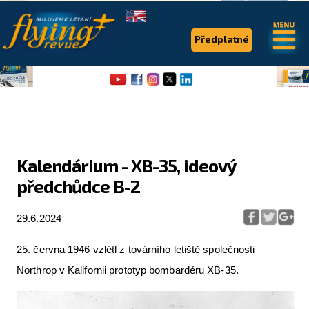
.
.
Předplatné
Kalendárium - XB-35, ideový
předchůdce B-2
Flying Revue
Články
29.6.2024
Expedice
25. června 1946 vzlétl z továrního letiště společnosti
Pro piloty
Northrop v Kalifornii prototyp bombardéru XB-35.
Série & speciály