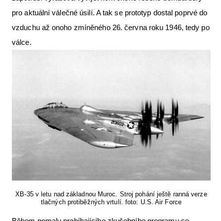
pro aktuální válečné úsilí. A tak se prototyp dostal poprvé do
vzduchu až onoho zmíněného 26. června roku 1946, tedy po
válce.
XB-35 v letu nad základnou Muroc. Stroj pohání ještě ranná verze
tlačných protiběžných vrtulí. foto: U.S. Air Force
Během pomalu probíhajícího zkušebního programu se