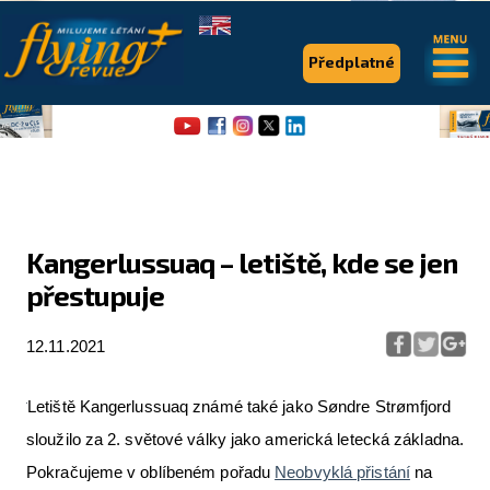
.
.
Předplatné
Kangerlussuaq – letiště, kde se jen
přestupuje
Flying Revue
Články
12.11.2021
Expedice
Letiště Kangerlussuaq známé také jako Søndre Strømfjord
Pro piloty
sloužilo za 2. světové války jako americká letecká základna.
Pokračujeme v oblíbeném pořadu
Neobvyklá přistání
na
Série & speciály