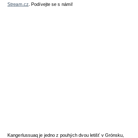
Stream.cz
. Podívejte se s námi!
Letecká videa
Aktuální FR + archiv
Letecká muzea
VFR Communication app
The SAFE Guide app
Nabídky práce v letectví
Inzerujte s námi
E-SHOP
Kangerlussuaq je jedno z pouhých dvou letišť v Grónsku,