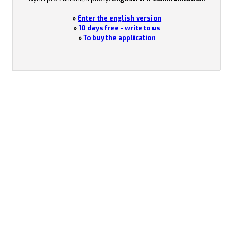
»
Enter the english version
»
10 days free - write to us
»
To buy the application