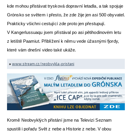
kde mohou přistávat trysková dopravní letadla, a tak spojuje
Grónsko se světem i přesto, že zde žije jen asi 500 obyvatel.
Prakticky všichni cestující zde proto jen přestupují.
V Kangerlussuaqu jsem přistával po asi pětihodinovém letu
z letiště Paamiut. Přiblížení k němu vede úžasnými fjordy,
které vám dnešní video také ukáže.
»
www.stream.cz/neobvykla-pristani
Kromě Neobvyklých přistání jsme na Televizi Seznam
spustili i pořady Svět z nebe a Historie z nebe. V obou