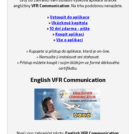
Lety do zahraničí vám usnadní výuková aplikace letecké
angličtiny
VFR Communication
. Na trhu podobnou nenajdete.
»
Vstoupit do aplikace
»
Ukázková kapitola
»
10 dní zdarma - pište
»
Koupit aplikaci
»
Vše o aplikaci
» Kupujete si přístup do aplikace, která je on-line.
» Nemusíte ji instalovat ani stahovat.
» Přístup můžete koupit i svým blízkým ve formě dárkového
certifikátu.
English VFR Communication
Nyní i pro zahraniční piloty:
English VFR Communication
.