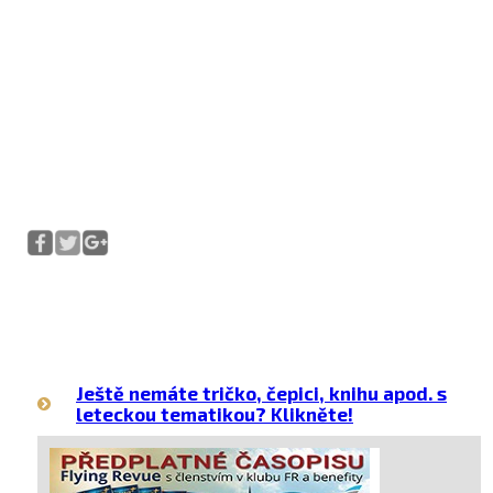
Ještě nemáte tričko, čepici, knihu apod. s
leteckou tematikou? Klikněte!