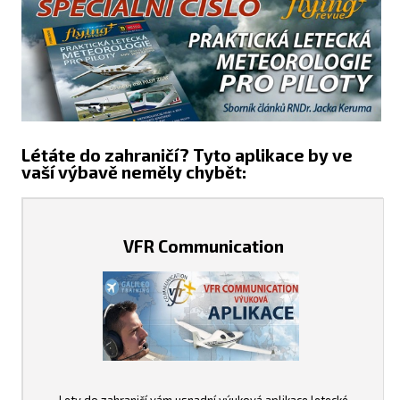
Létáte do zahraničí? Tyto aplikace by ve
vaší výbavě neměly chybět:
VFR Communication