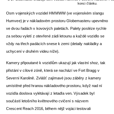
konci článku.
Osm vojenských vozidel HMMWW (ve vojenském slangu
Humvee) je v nákladovém prostoru Globemasteru upevněno
ve dvou řadách v kovových paletách. Palety posléze rychle
za sebou vyletí z otevřené zádi letounu a každé vozidlo se
vždy na třech padácích snese k zemi (detaily nakládky a
uchycení v druhém videu níže).
Kamery připoutané k vozidlům ukazují jak vlastní shoz, tak
přistání v cílové zóně, která se nachází ve Fort Bragg v
Severní Karolině. Zvlášť zajímavé jsou záběry z kamery
umístěné před hranou nákladového prostoru, když nad ní
vozidla doslova vylétávají z letadla ven. Výsadek byl
součástí letošního květnového cvičení s názvem
Crescent Reach 2016, během nějž vojáci testovali