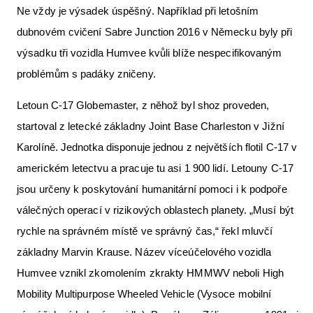
Ne vždy je výsadek úspěšný. Například při letošním
dubnovém cvičení Sabre Junction 2016 v Německu byly při
výsadku tři vozidla Humvee kvůli blíže nespecifikovaným
problémům s padáky zničeny.
Letoun C-17 Globemaster, z něhož byl shoz proveden,
startoval z letecké základny Joint Base Charleston v Jižní
Karolíně. Jednotka disponuje jednou z největších flotil C-17 v
americkém letectvu a pracuje tu asi 1 900 lidí. Letouny C-17
jsou určeny k poskytování humanitární pomoci i k podpoře
válečných operací v rizikových oblastech planety. „Musí být
rychle na správném místě ve správný čas,“ řekl mluvčí
základny Marvin Krause. Název víceúčelového vozidla
Humvee vznikl zkomolením zkrakty HMMWV neboli High
Mobility Multipurpose Wheeled Vehicle (Vysoce mobilní