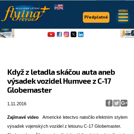
.
.
Předplatné
Když z letadla skáčou auta aneb
výsadek vozidel Humvee z C-17
Flying Revue
Globemaster
Články
1.11.2016
Expedice
Pro piloty
Zajímavé video
Americké letectvo natočilo efektním stylem
výsadek vojenských vozidel z letounu C-17 Globemaster.
Série & speciály