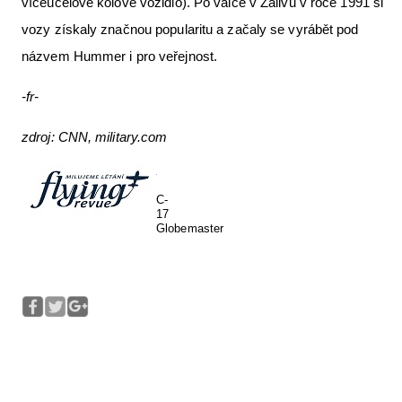
víceúčelové kolové vozidlo). Po válce v Zálivu v roce 1991 si
vozy získaly značnou popularitu a začaly se vyrábět pod
názvem Hummer i pro veřejnost.
-fr-
zdroj: CNN, military.com
C-
17
Globemaster