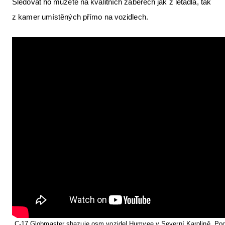
Sledovat ho můžete na kvalitních záběrech jak z letadla, tak
Letecká videa
z kamer umístěných přímo na vozidlech.
Aktuální FR + archiv
Letecká muzea
VFR Communication app
The SAFE Guide app
Nabídky práce v letectví
Inzerujte s námi
E-SHOP
C-17 Globmaster shazuje osm vozidel Humvee v Severní Karolině. Pod