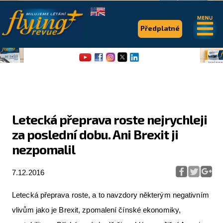
.
.
Předplatné
Letecká přeprava roste nejrychleji
za poslední dobu. Ani Brexit ji
Flying Revue
nezpomalil
Články
7.12.2016
Expedice
Pro piloty
Letecká přeprava roste, a to navzdory některým negativním
vlivům jako je Brexit, zpomalení čínské ekonomiky,
Série & speciály