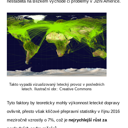
nestabilita na Blízkém východě či problémy v Jižní Americe.
Letecká videa
Aktuální FR + archiv
Letecká muzea
VFR Communication app
The SAFE Guide app
Nabídky práce v letectví
Inzerujte s námi
Takto vypadá vizualizovaný letecký provoz v posledních
E-SHOP
letech. Ilustrační obr.: Creative Commons
Tyto faktory by teoreticky mohly výkonnost letecké dopravy
ovlivnit, přesto však klíčové přepravní statistiky v říjnu 2016
meziročně vzrostly o 7%, což je
nejrychlejší růst za