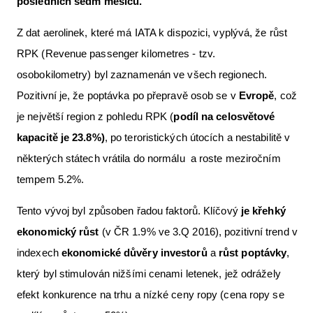
posledních sedm měsíců.
Z dat aerolinek, které má IATA k dispozici, vyplývá, že růst
RPK (Revenue passenger kilometres - tzv.
osobokilometry) byl zaznamenán ve všech regionech.
Pozitivní je, že poptávka po přepravě osob se v
Evropě
, což
je největší region z pohledu RPK (
podíl na celosvětové
kapacitě je 23.8%)
, po teroristických útocích a nestabilitě v
některých státech vrátila do normálu a roste meziročním
tempem 5.2%.
Tento vývoj byl způsoben řadou faktorů. Klíčový
je křehký
ekonomický růst
(v ČR 1.9% ve 3.Q 2016), pozitivní trend v
indexech
ekonomické důvěry investorů
a
růst poptávky
,
který byl stimulován nižšími cenami letenek, jež odrážely
efekt konkurence na trhu a nízké ceny ropy (cena ropy se