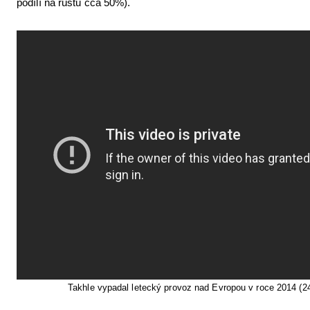
podílí na růstu cca 50%).
Takhle vypadal letecký provoz nad Evropou v roce 2014 (2