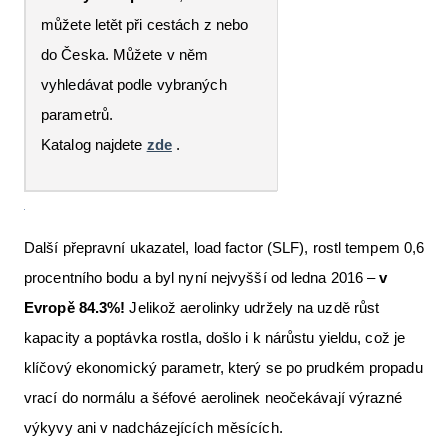
můžete letět při cestách z nebo
do Česka. Můžete v něm
vyhledávat podle vybraných
parametrů.
Katalog najdete
zde
.
Další přepravní ukazatel, load factor (SLF), rostl tempem 0,6
procentního bodu a byl nyní nejvyšší od ledna 2016 –
v
Evropě 84.3%!
Jelikož aerolinky udržely na uzdě růst
kapacity a poptávka rostla, došlo i k nárůstu yieldu, což je
klíčový ekonomický parametr, který se po prudkém propadu
vrací do normálu a šéfové aerolinek neočekávají výrazné
výkyvy ani v nadcházejících měsících.