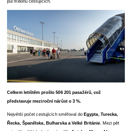
půl milionu cestujících.
Letecká videa
Aktuální FR + archiv
Letecká muzea
VFR Communication app
The SAFE Guide app
Nabídky práce v letectví
Inzerujte s námi
E-SHOP
Celkem letištěm prošlo 506 201 pasažérů, což
představuje meziroční nárůst o 3 %.
Největší počet cestujících směřoval do
Egypta, Turecka,
Řecka, Španělska, Bulharska a Velké Británie
. Mezi pět