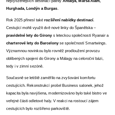
nejvytíženějších destinací patřily
Antalya, Marsa Alam,
Hurghada, Londýn a Burgas
.
Rok 2025 přinesl také
rozšíření nabídky destinací
.
Cestující mohli využít dvě nové linky do Španělska –
pravidelné lety do Girony
s leteckou společností Ryanair a
charterové lety do Barcelony
se společností Smartwings.
Významnou novinkou bylo rovněž prodloužení provozu
oblíbených spojení do Girony a Málagy na celoroční bázi,
tedy i v zimní sezóně.
Současně se letiště zaměřilo na zvyšování komfortu
cestujících. Rekonstrukcí prošel Business salonek, jehož
kapacita byla navýšena, modernizováno bylo také bistro ve
veřejné části odletové haly. V reakci na rostoucí zájem
cestujících bylo rozšířeno parkoviště.