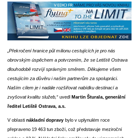
„Překročení hranice půl milionu cestujících je pro nás
obrovským úspěchem a potvrzením, že se Letiště Ostrava
dlouhodobě rozvíjí správným směrem. Děkujeme všem
cestujícím za důvěru i našim partnerům za spolupráci.
Naším cílem je i nadále rozšiřovat nabídku destinací a
zvyšovat kvalitu služeb,“
uvedl
Martin Šturala, generální
ředitel Letiště Ostrava, a.s.
V oblasti
nákladní dopravy
bylo v uplynulém roce
přepraveno 19 463 tun zboží, což představuje meziroční