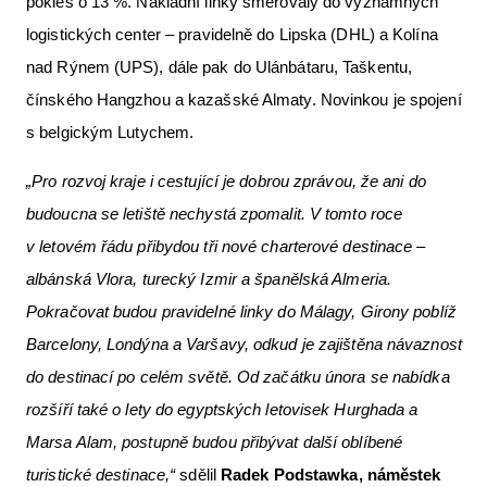
pokles o 13 %. Nákladní linky směřovaly do významných
logistických center – pravidelně do Lipska (DHL) a Kolína
nad Rýnem (UPS), dále pak do Ulánbátaru, Taškentu,
čínského Hangzhou a kazašské Almaty. Novinkou je spojení
s belgickým Lutychem.
„Pro rozvoj kraje i cestující je dobrou zprávou, že ani do
budoucna se letiště nechystá zpomalit. V tomto roce
v letovém řádu přibydou tři nové charterové destinace –
albánská Vlora, turecký Izmir a španělská Almeria.
Pokračovat budou pravidelné linky do Málagy, Girony poblíž
Barcelony, Londýna a Varšavy, odkud je zajištěna návaznost
do destinací po celém světě. Od začátku února se nabídka
rozšíří také o lety do egyptských letovisek Hurghada a
Marsa Alam, postupně budou přibývat další oblíbené
turistické destinace,“
sdělil
Radek Podstawka, náměstek