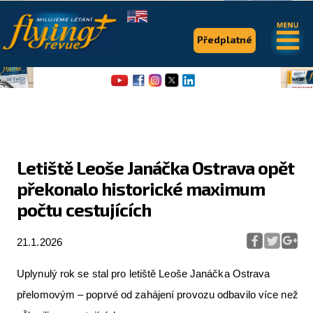
.
.
Předplatné
Letiště Leoše Janáčka Ostrava opět
překonalo historické maximum
Flying Revue
počtu cestujících
Články
21.1.2026
Expedice
Pro piloty
Uplynulý rok se stal pro letiště Leoše Janáčka Ostrava
přelomovým – poprvé od zahájení provozu odbavilo více než
Série & speciály