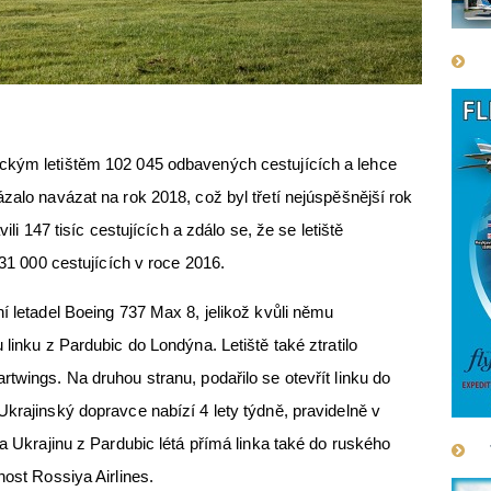
ckým letištěm 102 045 odbavených cestujících a lehce
zalo navázat na rok 2018, což byl třetí nejúspěšnější rok
ili 147 tisíc cestujících a zdálo se, že se letiště
o 31 000 cestujících v roce 2016.
í letadel Boeing 737 Max 8, jelikož kvůli němu
 linku z Pardubic do Londýna. Letiště také ztratilo
twings. Na druhou stranu, podařilo se otevřít linku do
Ukrajinský dopravce nabízí 4 lety týdně, pravidelně v
na Ukrajinu z Pardubic létá přímá linka také do ruského
nost Rossiya Airlines.