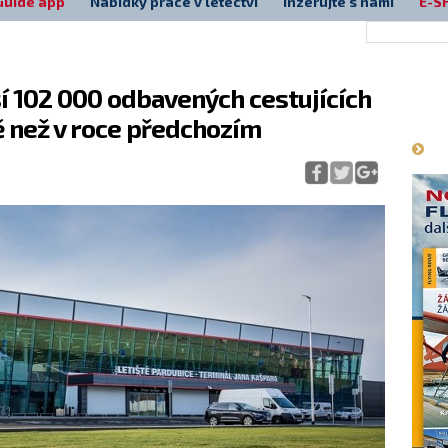
Guide app
Nabídky práce v letectví
Inzerujte s námi
E-S
sí 102 000 odbavených cestujících
Má
ě než v roce předchozím