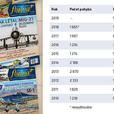
Rok
Počet pohybů
2019
-
2018
1 665*
2017
1 687
2016
1 234
2015
1 374
2014
2 188
2013
2 870
2012
2 333
2011
1 826
2010
1 236
* neauditováno