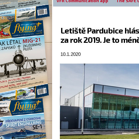
VFR Communication app
The SAFE 
Letiště Pardubice hlá
za rok 2019. Je to mén
10.1.2020