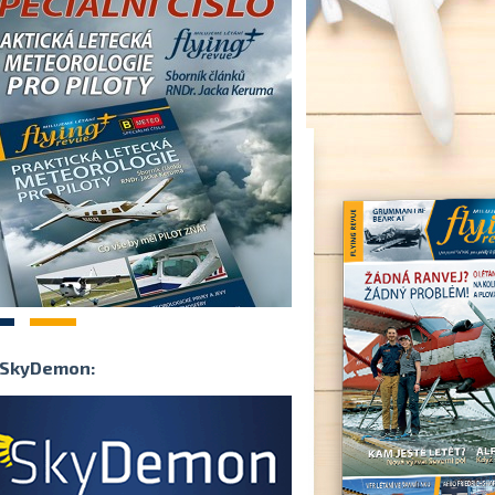
2
SkyDemon: