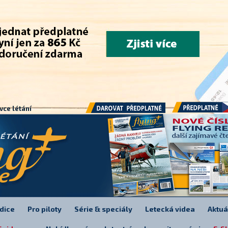
.
vce létání
Předplatné
Darovat předplatné
dice
Pro piloty
Série & speciály
Letecká videa
Aktuá