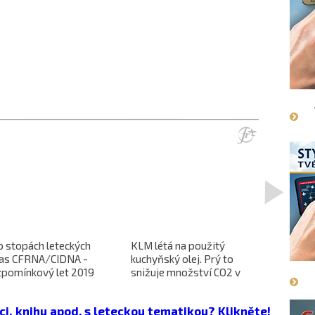
>
o stopách leteckých
KLM létá na použitý
L-610 no
ras CFRNA/CIDNA -
kuchyňský olej. Prý to
předběžn
zpomínkový let 2019
snižuje množství CO2 v
dokončen
emisích
dopravců 
projekt 
ci, knihu apod. s leteckou tematikou? Klikněte!
cena