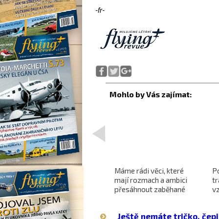
-fr-
<
Projekt nadzvukového
Máme rádi věci, které
P
letounu X-59 QueSST
mají rozmach a ambici
t
o
směřuje k prvnímu letu
přesáhnout zaběhané
v
hranice
Ještě nemáte tričko, čepi