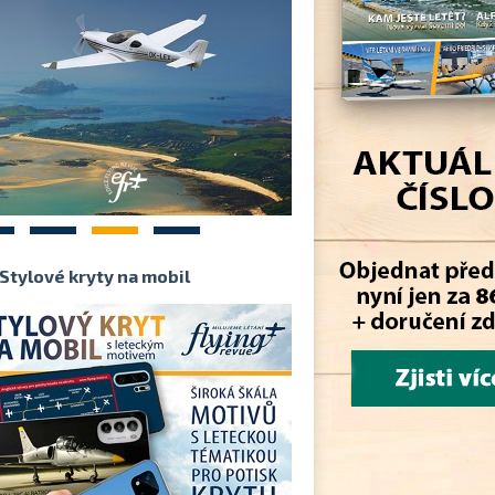
2
3
4
Stylové kryty na mobil