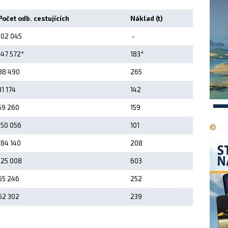
Počet odb. cestujících
Náklad (t)
102 045
-
147 572*
183*
88 490
265
31 174
142
59 260
159
1
150 056
101
184 140
208
125 008
603
65 246
252
62 302
239