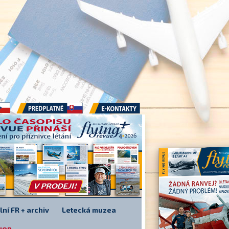
Předplatné
E-kontakty
lní FR + archiv
Letecká muzea