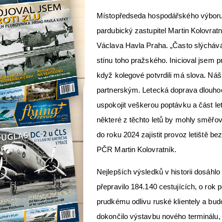
Místopředseda hospodářského výboru
pardubický zastupitel Martin Kolovratn
Václava Havla Praha. „Často slýchává
stínu toho pražského. Inicioval jsem 
když kolegové potvrdili má slova. Ná
partnerským. Letecká doprava dlouhod
uspokojit veškerou poptávku a část l
některé z těchto letů by mohly směřo
do roku 2024 zajistit provoz letiště 
PČR Martin Kolovratník.
Nejlepších výsledků v historii dosáhlo
přepravilo 184.140 cestujících, o rok 
prudkému odlivu ruské klientely a bud
dokončilo výstavbu nového terminálu,