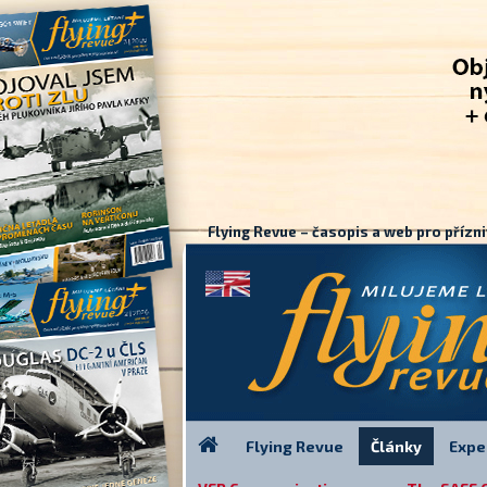
Flying Revue – časopis a web pro přízni
Flying Revue
Články
Expe