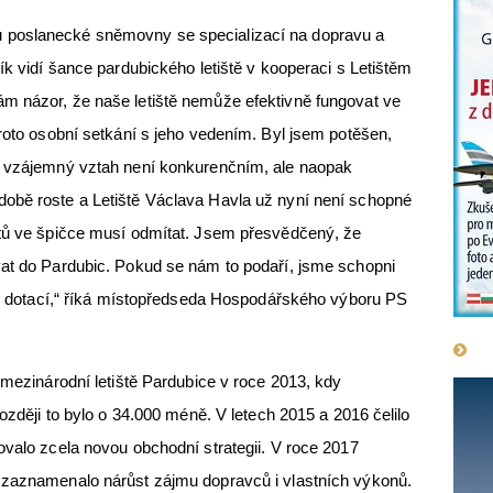
 poslanecké sněmovny se specializací na dopravu a
ík vidí šance pardubického letiště v kooperaci s Letištěm
m názor, že naše letiště nemůže efektivně fungovat ve
proto osobní setkání s jeho vedením. Byl jsem potěšen,
š vzájemný vztah není konkurenčním, ale naopak
obě roste a Letiště Václava Havla už nyní není schopné
etů ve špičce musí odmítat. Jsem přesvědčený, že
vat do Pardubic. Pokud se nám to podaří, jsme schopni
bez dotací,“ říká místopředseda Hospodářského výboru PS
 mezinárodní letiště Pardubice v roce 2013, kdy
později to bylo o 34.000 méně. V letech 2015 a 2016 čelilo
ovalo zcela novou obchodní strategii. V roce 2017
 zaznamenalo nárůst zájmu dopravců i vlastních výkonů.