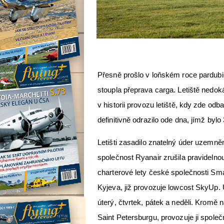
Přesně prošlo v loňském roce pardubi
stoupla přeprava carga. Letiště nedoká
v historii provozu letiště, kdy zde odbav
definitivně odrazilo ode dna, jímž byl
Letišti zasadilo znatelný úder uzemněn
společnost Ryanair zrušila pravidelnou
charterové lety české společnosti Smar
Kyjeva, již provozuje lowcost SkyUp. 
úterý, čtvrtek, pátek a neděli. Kromě 
Saint Petersburgu, provozuje ji společ