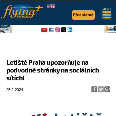
.
.
Předplatné
Letiště Praha upozorňuje na
podvodné stránky na sociálních
Flying Revue
sítích!
Články
25.2.2024
Expedice
Pro piloty
Série & speciály