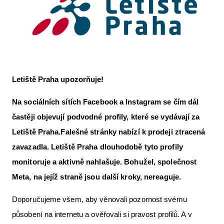
Letecká videa
Aktuální FR + archiv
Letecká muzea
VFR Communication app
Letiště Praha upozorňuje!
The SAFE Guide app
Na sociálních sítích Facebook a Instagram se čím dál
Nabídky práce v letectví
častěji objevují podvodné profily, které se vydávají za
Inzerujte s námi
Letiště Praha.
Falešné stránky nabízí k prodeji ztracená
zavazadla. Letiště Praha dlouhodobě tyto profily
E-SHOP
monitoruje a aktivně nahlašuje. Bohužel, společnost
Meta, na jejíž straně jsou další kroky, nereaguje.
Doporučujeme všem, aby věnovali pozornost svému
působení na internetu a ověřovali si pravost profilů. A v