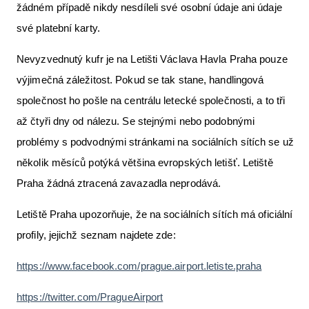
žádném případě nikdy nesdíleli své osobní údaje ani údaje
své platební karty.
Nevyzvednutý kufr je na Letišti Václava Havla Praha pouze
výjimečná záležitost. Pokud se tak stane, handlingová
společnost ho pošle na centrálu letecké společnosti, a to tři
až čtyři dny od nálezu. Se stejnými nebo podobnými
problémy s podvodnými stránkami na sociálních sítích se už
několik měsíců potýká většina evropských letišť. Letiště
Praha žádná ztracená zavazadla neprodává.
Letiště Praha upozorňuje, že na sociálních sítích má oficiální
profily, jejichž seznam najdete zde:
https://www.facebook.com/prague.airport.letiste.praha
https://twitter.com/PragueAirport