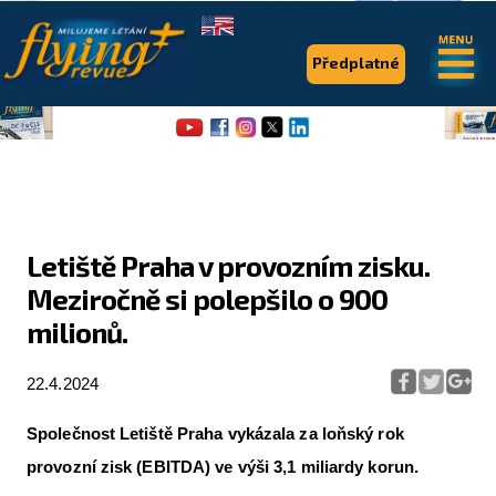
.
.
Předplatné
Letiště Praha v provozním zisku.
Meziročně si polepšilo o 900
Flying Revue
milionů.
Články
22.4.2024
Expedice
Pro piloty
Společnost Letiště Praha vykázala za loňský rok
provozní zisk (EBITDA) ve výši 3,1 miliardy korun.
Série & speciály