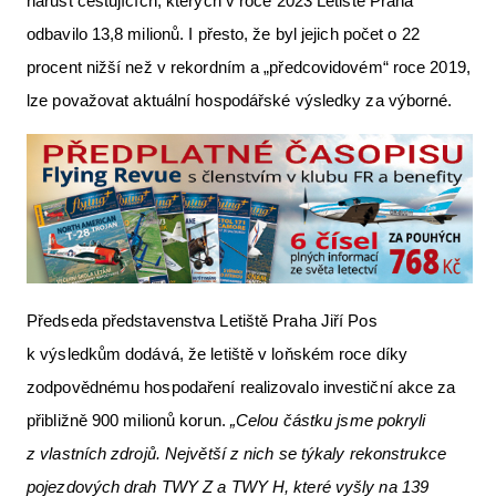
nárůst cestujících, kterých v roce 2023 Letiště Praha
odbavilo 13,8 milionů. I přesto, že byl jejich počet o 22
procent nižší než v rekordním a „předcovidovém“ roce 2019,
lze považovat aktuální hospodářské výsledky za výborné.
Předseda představenstva Letiště Praha Jiří Pos
k výsledkům dodává, že letiště v loňském roce díky
zodpovědnému hospodaření realizovalo investiční akce za
přibližně 900 milionů korun.
„Celou částku jsme pokryli
z vlastních zdrojů. Největší z nich se týkaly rekonstrukce
pojezdových drah TWY Z a TWY H, které vyšly na 139