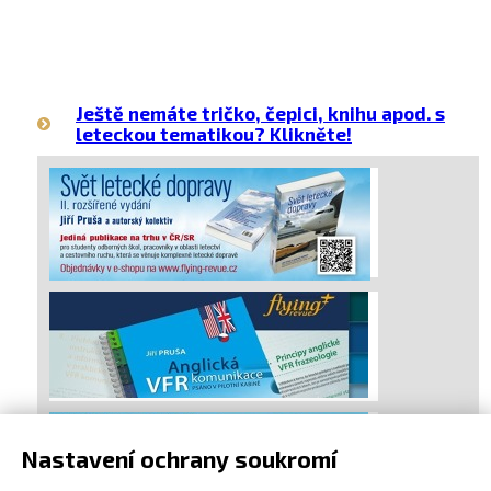
Ještě nemáte tričko, čepici, knihu apod. s
leteckou tematikou? Klikněte!
Nastavení ochrany soukromí