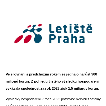
Letecká videa
Aktuální FR + archiv
Letecká muzea
VFR Communication app
The SAFE Guide app
Nabídky práce v letectví
Inzerujte s námi
E-SHOP
Ve srovnání s předchozím rokem se jedná o nárůst 900
milionů korun.
Z pohledu čistého výsledku hospodaření
vykázala společnost za rok 2023 zisk 1,5 miliardy korun.
Výsledky hospodaření v roce 2023 pozitivně ovlivnil znatelný